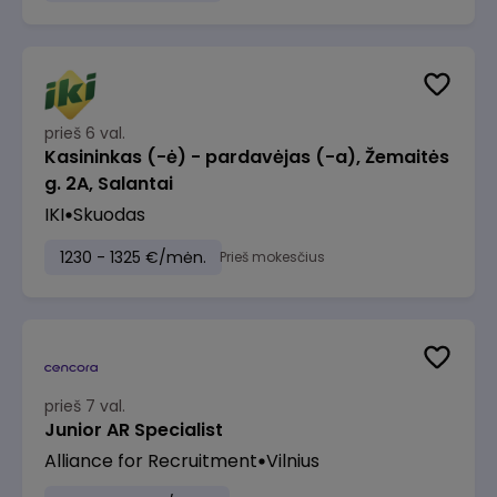
prieš 6 val.
Kasininkas (-ė) - pardavėjas (-a), Žemaitės
g. 2A, Salantai
IKI
Skuodas
1230 - 1325 €/mėn.
Prieš mokesčius
prieš 7 val.
Junior AR Specialist
Alliance for Recruitment
Vilnius