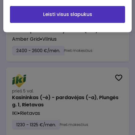
Leisti visus slapukus
prieš 5 val.
Turto apskaitos vadybininkė (-as)
Amber Grid
Vilnius
2400 - 2600 €/mėn.
Prieš mokesčius
prieš 5 val.
Kasininkas (-ė) - pardavėjas (-a), Plungės
g. 1, Rietavas
IKI
Rietavas
1230 - 1325 €/mėn.
Prieš mokesčius