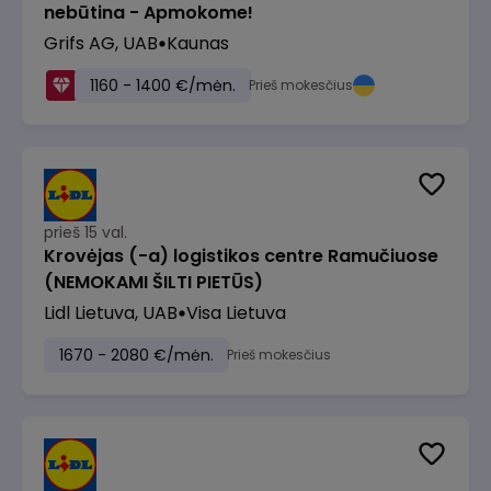
nebūtina - Apmokome!
Grifs AG, UAB
Kaunas
1160 - 1400 €/mėn.
Prieš mokesčius
prieš 15 val.
Krovėjas (-a) logistikos centre Ramučiuose
(NEMOKAMI ŠILTI PIETŪS)
Lidl Lietuva, UAB
Visa Lietuva
1670 - 2080 €/mėn.
Prieš mokesčius