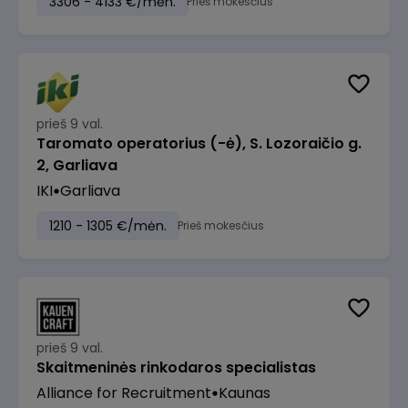
3306 - 4133 €/mėn.
Prieš mokesčius
prieš 9 val.
Taromato operatorius (-ė), S. Lozoraičio g.
2, Garliava
IKI
Garliava
1210 - 1305 €/mėn.
Prieš mokesčius
prieš 9 val.
Skaitmeninės rinkodaros specialistas
Alliance for Recruitment
Kaunas