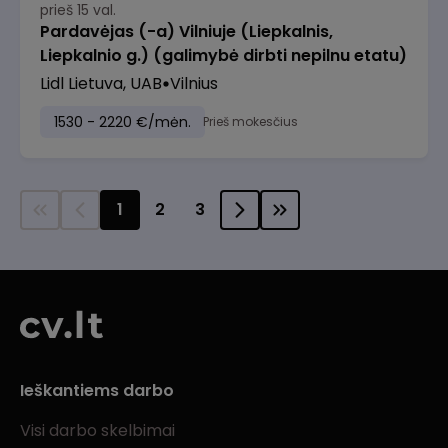
prieš 15 val.
Pardavėjas (-a) Vilniuje (Liepkalnis,
Liepkalnio g.) (galimybė dirbti nepilnu etatu)
Lidl Lietuva, UAB
Vilnius
1530 - 2220 €/mėn.
Prieš mokesčius
1
2
3
Ieškantiems darbo
Visi darbo skelbimai