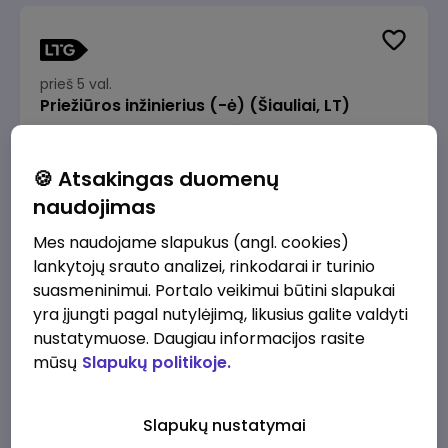
prieš 5 val.
Priežiūros inžinierius (-ė) (Šiauliai, LT)
JSC Lithuanian Railways
Šiauliai
1900 - 2850 €/mėn.
Prieš mokesčius
🍪 Atsakingas duomenų
naudojimas
Mes naudojame slapukus (angl. cookies)
lankytojų srauto analizei, rinkodarai ir turinio
suasmeninimui. Portalo veikimui būtini slapukai
prieš 5 val.
yra įjungti pagal nutylėjimą, likusius galite valdyti
IT analitikas (-ė) (Vilnius, LT)
nustatymuose. Daugiau informacijos rasite
JSC Lithuanian Railways
Vilnius
mūsų
Slapukų politikoje.
2980 - 4470 €/mėn.
Prieš mokesčius
Slapukų nustatymai