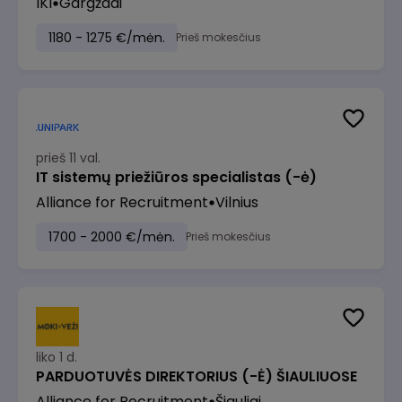
IKI
Gargždai
1180 - 1275 €/mėn.
Prieš mokesčius
prieš 11 val.
IT sistemų priežiūros specialistas (-ė)
Alliance for Recruitment
Vilnius
1700 - 2000 €/mėn.
Prieš mokesčius
liko 1 d.
PARDUOTUVĖS DIREKTORIUS (-Ė) ŠIAULIUOSE
Alliance for Recruitment
Šiauliai