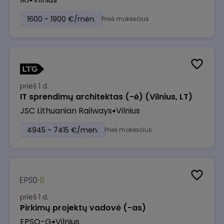
1600 - 1900 €/mėn.
Prieš mokesčius
prieš 1 d.
IT sprendimų architektas (-ė) (Vilnius, LT)
JSC Lithuanian Railways
Vilnius
4945 - 7415 €/mėn.
Prieš mokesčius
prieš 1 d.
Pirkimų projektų vadovė (-as)
EPSO-G
Vilnius