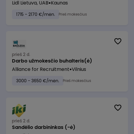
Lidl Lietuva, UAB
Kaunas
1715 - 2170 €/mėn.
Prieš mokesčius
prieš 2 d.
Darbo užmokesčio buhalteris(ė)
Alliance for Recruitment
Vilnius
3000 - 3650 €/mėn.
Prieš mokesčius
prieš 2 d.
Sandėlio darbininkas (-ė)