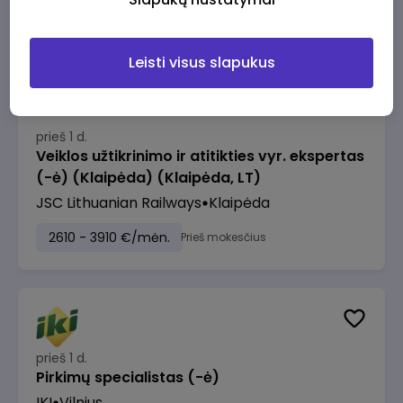
2610 - 3910 €/mėn.
Prieš mokesčius
Leisti visus slapukus
prieš 1 d.
Veiklos užtikrinimo ir atitikties vyr. ekspertas
(-ė) (Klaipėda) (Klaipėda, LT)
JSC Lithuanian Railways
Klaipėda
2610 - 3910 €/mėn.
Prieš mokesčius
prieš 1 d.
Pirkimų specialistas (-ė)
IKI
Vilnius