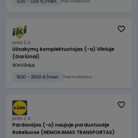
1230 - 1325 €/mėn.
Prieš mokesčius
prieš 2 d.
Užsakymų komplektuotojas (-a) Vilniuje
(Gariūnai)
IKI
Vilnius
1500 - 2500 €/mėn.
Prieš mokesčius
prieš 2 d.
Pardavėjas (-a) naujoje parduotuvėje
Rokeliuose (NEMOKAMAS TRANSPORTAS)