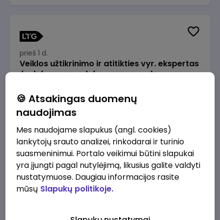
prieš 1 d.
Veiklos užtikrinimo ir atitikties vyr. ekspertas
(-ė) (Radviliškis) (Radviliškis, LT)
JSC Lithuanian Railways
Radviliškis
🍪 Atsakingas duomenų
2610 - 3910 €/mėn.
Prieš mokesčius
naudojimas
Mes naudojame slapukus (angl. cookies)
lankytojų srauto analizei, rinkodarai ir turinio
suasmeninimui. Portalo veikimui būtini slapukai
yra įjungti pagal nutylėjimą, likusius galite valdyti
prieš 1 d.
nustatymuose. Daugiau informacijos rasite
Veiklos užtikrinimo ir atitikties vyr. ekspertas
mūsų
Slapukų politikoje.
(-ė) (Kaunas) (Kaunas, LT)
JSC Lithuanian Railways
Kaunas
Slapukų nustatymai