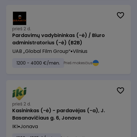
prieš 2 d.
Pardavimų vadybininkas (-ė) / Biuro
administratorius (-ė) (B2B)
UAB „Global Film Group“
Vilnius
1200 - 4000 €/mėn.
Prieš mokesčius
prieš 2 d.
Kasininkas (-ė) - pardavėjas (-a), J.
Basanavičiaus g. 6, Jonava
IKI
Jonava