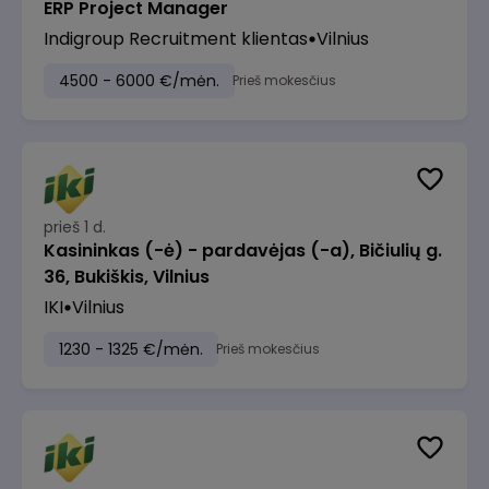
ERP Project Manager
Indigroup Recruitment klientas
Vilnius
4500 - 6000 €/mėn.
Prieš mokesčius
prieš 1 d.
Kasininkas (-ė) - pardavėjas (-a), Bičiulių g.
36, Bukiškis, Vilnius
IKI
Vilnius
1230 - 1325 €/mėn.
Prieš mokesčius