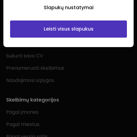
Slapukų nustatymai
Leisti visus slapukus
Ieškantiems darbo
Visi darbo skelbimai
Sukurti savo CV
Prenumeruoti skelbimus
Naudojimosi sąlygos
Skelbimų kategorijos
Pagal įmones
Pagal miestus
Pagal verslo sritis