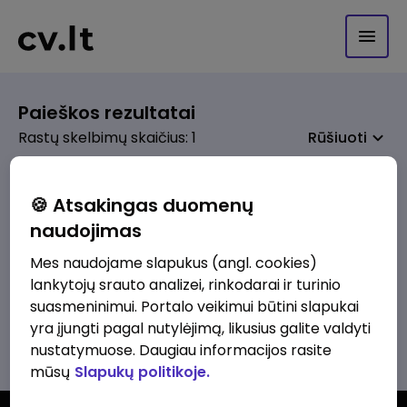
Paieškos rezultatai
Rastų skelbimų skaičius: 1
Rūšiuoti
🍪 Atsakingas duomenų
naudojimas
prieš 1 sav.
Sodininko (-ės)
Mes naudojame slapukus (angl. cookies)
lankytojų srauto analizei, rinkodarai ir turinio
Hercs Flora
Vilnius
suasmeninimui. Portalo veikimui būtini slapukai
2200 - 2700 €/mėn.
Prieš mokesčius
yra įjungti pagal nutylėjimą, likusius galite valdyti
nustatymuose. Daugiau informacijos rasite
mūsų
Slapukų politikoje.