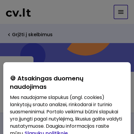
Grįžti į skelbimus
🍪 Atsakingas duomenų
naudojimas
Žemkasa
Mes naudojame slapukus (angl. cookies)
lankytojų srauto analizei, rinkodarai ir turinio
suasmeninimui. Portalo veikimui būtini slapukai
yra įjungti pagal nutylėjimą, likusius galite valdyti
Darbo pasiūlymai
Apie mus
Privalumai
nustatymuose. Daugiau informacijos rasite
mūsų
Slapukų politikoje.