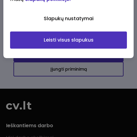
Ši įmonė kol kas neturi aktyvių
darbo pasiūlymų
Slapukų nustatymai
Daugiau darbo pasiūlymų jums!
Leisti visus slapukus
Žiūrėti visus skelbimus
Įjungti priminimą
Ieškantiems darbo