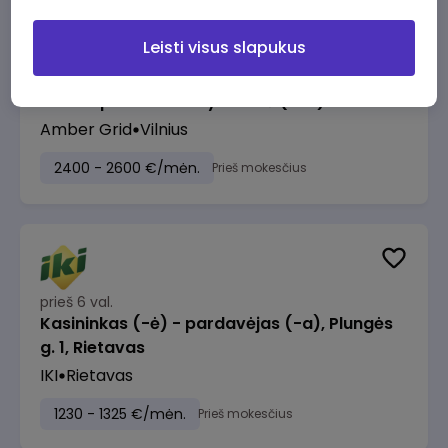
Leisti visus slapukus
prieš 6 val.
Turto apskaitos vadybininkė (-as)
Amber Grid
Vilnius
2400 - 2600 €/mėn.
Prieš mokesčius
prieš 6 val.
Kasininkas (-ė) - pardavėjas (-a), Plungės
g. 1, Rietavas
IKI
Rietavas
1230 - 1325 €/mėn.
Prieš mokesčius