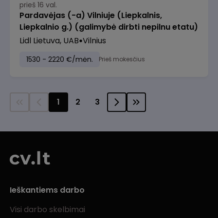
prieš 16 val.
Pardavėjas (-a) Vilniuje (Liepkalnis,
Liepkalnio g.) (galimybė dirbti nepilnu etatu)
Lidl Lietuva, UAB
Vilnius
1530 - 2220 €/mėn.
Prieš mokesčius
1
2
3
Ieškantiems darbo
Visi darbo skelbimai