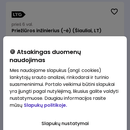
prieš 6 val.
Priežiūros inžinierius (-ė) (Šiauliai, LT)
JSC Lithuanian Railways
Šiauliai
1900 - 2850 €/mėn.
Prieš mokesčius
🍪 Atsakingas duomenų
naudojimas
Mes naudojame slapukus (angl. cookies)
lankytojų srauto analizei, rinkodarai ir turinio
suasmeninimui. Portalo veikimui būtini slapukai
prieš 6 val.
yra įjungti pagal nutylėjimą, likusius galite valdyti
IT analitikas (-ė) (Vilnius, LT)
nustatymuose. Daugiau informacijos rasite
JSC Lithuanian Railways
Vilnius
mūsų
Slapukų politikoje.
2980 - 4470 €/mėn.
Prieš mokesčius
Slapukų nustatymai