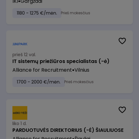
IKI
Gargždai
1180 - 1275 €/mėn.
Prieš mokesčius
prieš 12 val.
IT sistemų priežiūros specialistas (-ė)
Alliance for Recruitment
Vilnius
1700 - 2000 €/mėn.
Prieš mokesčius
liko 1 d.
PARDUOTUVĖS DIREKTORIUS (-Ė) ŠIAULIUOSE
Alliance for Recruitment
Šiauliai