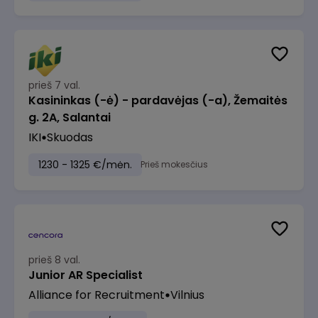
prieš 7 val.
Kasininkas (-ė) - pardavėjas (-a), Žemaitės
g. 2A, Salantai
IKI
Skuodas
1230 - 1325 €/mėn.
Prieš mokesčius
prieš 8 val.
Junior AR Specialist
Alliance for Recruitment
Vilnius