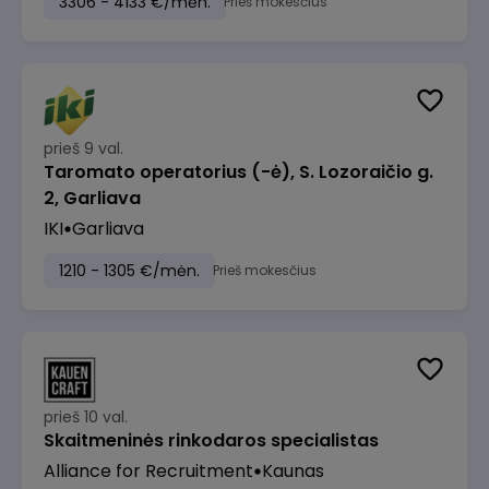
3306 - 4133 €/mėn.
Prieš mokesčius
prieš 9 val.
Taromato operatorius (-ė), S. Lozoraičio g.
2, Garliava
IKI
Garliava
1210 - 1305 €/mėn.
Prieš mokesčius
prieš 10 val.
Skaitmeninės rinkodaros specialistas
Alliance for Recruitment
Kaunas