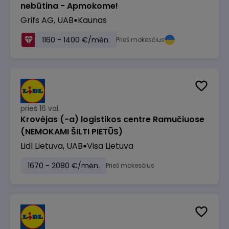
nebūtina - Apmokome!
Grifs AG, UAB
Kaunas
1160 - 1400 €/mėn.
Prieš mokesčius
prieš 16 val.
Krovėjas (-a) logistikos centre Ramučiuose
(NEMOKAMI ŠILTI PIETŪS)
Lidl Lietuva, UAB
Visa Lietuva
1670 - 2080 €/mėn.
Prieš mokesčius