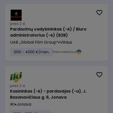
prieš 2 d.
Pardavimų vadybininkas (-ė) / Biuro
administratorius (-ė) (B2B)
UAB „Global Film Group“
Vilnius
1200 - 4000 €/mėn.
Prieš mokesčius
prieš 2 d.
Kasininkas (-ė) - pardavėjas (-a), J.
Basanavičiaus g. 6, Jonava
IKI
Jonava