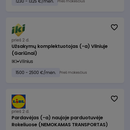
1230 - 1325 €/mėn.
Prieš mokesčius
prieš 2 d.
Užsakymų komplektuotojas (-a) Vilniuje
(Gariūnai)
IKI
Vilnius
1500 - 2500 €/mėn.
Prieš mokesčius
prieš 2 d.
Pardavėjas (-a) naujoje parduotuvėje
Rokeliuose (NEMOKAMAS TRANSPORTAS)