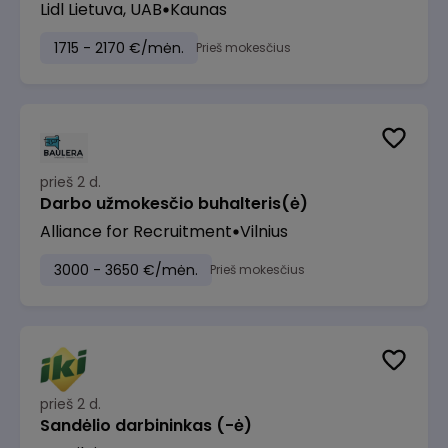
Lidl Lietuva, UAB
Kaunas
1715 - 2170 €/mėn.
Prieš mokesčius
prieš 2 d.
Darbo užmokesčio buhalteris(ė)
Alliance for Recruitment
Vilnius
3000 - 3650 €/mėn.
Prieš mokesčius
prieš 2 d.
Sandėlio darbininkas (-ė)