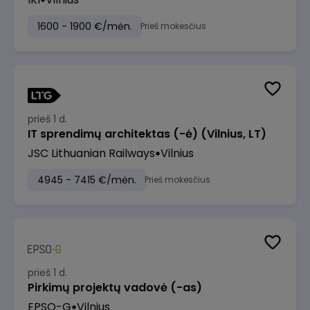
1600 - 1900 €/mėn.
Prieš mokesčius
prieš 1 d.
IT sprendimų architektas (-ė) (Vilnius, LT)
JSC Lithuanian Railways
Vilnius
4945 - 7415 €/mėn.
Prieš mokesčius
prieš 1 d.
Pirkimų projektų vadovė (-as)
EPSO-G
Vilnius