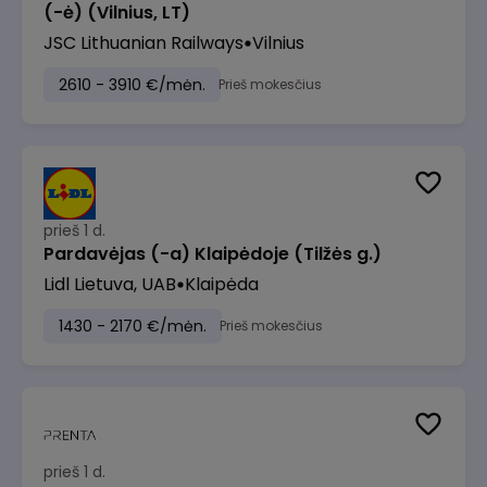
(-ė) (Vilnius, LT)
JSC Lithuanian Railways
Vilnius
2610 - 3910 €/mėn.
Prieš mokesčius
prieš 1 d.
Pardavėjas (-a) Klaipėdoje (Tilžės g.)
Lidl Lietuva, UAB
Klaipėda
1430 - 2170 €/mėn.
Prieš mokesčius
prieš 1 d.