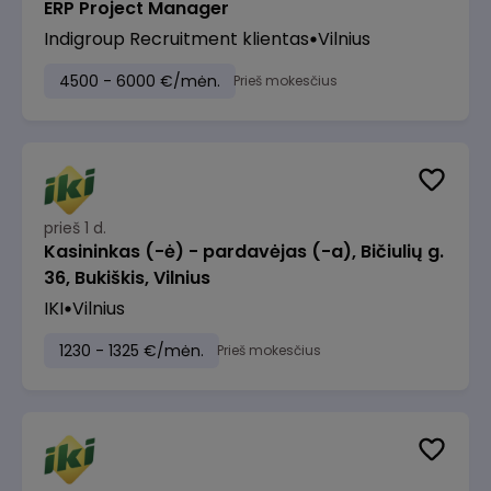
ERP Project Manager
Indigroup Recruitment klientas
Vilnius
4500 - 6000 €/mėn.
Prieš mokesčius
prieš 1 d.
Kasininkas (-ė) - pardavėjas (-a), Bičiulių g.
36, Bukiškis, Vilnius
IKI
Vilnius
1230 - 1325 €/mėn.
Prieš mokesčius