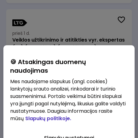
prieš 1 d.
Veiklos užtikrinimo ir atitikties vyr. ekspertas
(-ė) (Radviliškis) (Radviliškis, LT)
JSC Lithuanian Railways
Radviliškis
🍪 Atsakingas duomenų
2610 - 3910 €/mėn.
Prieš mokesčius
naudojimas
Mes naudojame slapukus (angl. cookies)
lankytojų srauto analizei, rinkodarai ir turinio
suasmeninimui. Portalo veikimui būtini slapukai
yra įjungti pagal nutylėjimą, likusius galite valdyti
prieš 1 d.
nustatymuose. Daugiau informacijos rasite
Veiklos užtikrinimo ir atitikties vyr. ekspertas
mūsų
Slapukų politikoje.
(-ė) (Kaunas) (Kaunas, LT)
JSC Lithuanian Railways
Kaunas
Slapukų nustatymai