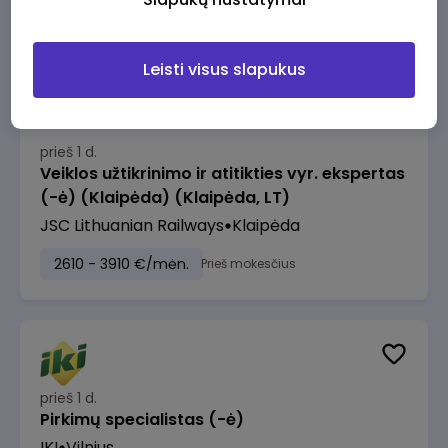
2610 - 3910 €/mėn.
Prieš mokesčius
Leisti visus slapukus
prieš 1 d.
Veiklos užtikrinimo ir atitikties vyr. ekspertas
(-ė) (Klaipėda) (Klaipėda, LT)
JSC Lithuanian Railways
Klaipėda
2610 - 3910 €/mėn.
Prieš mokesčius
prieš 1 d.
Pirkimų specialistas (-ė)
IKI
Vilnius