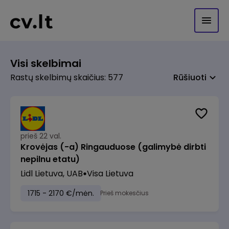
Visi skelbimai
Rastų skelbimų skaičius: 577
Rūšiuoti
prieš 22 val.
Krovėjas (-a) Ringauduose (galimybė dirbti
nepilnu etatu)
Lidl Lietuva, UAB
Visa Lietuva
1715 - 2170 €/mėn.
Prieš mokesčius