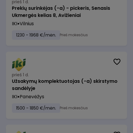
prieš 1 d.
Prekių surinkėjas (-a) - pickeris, Senasis
Ukmergės kelias 8, Avižieniai
IKI
Vilnius
1230 - 1968 €/mėn.
Prieš mokesčius
prieš 1 d.
Užsakymų komplektuotojas (-a) skirstymo
sandėlyje
IKI
Panevėžys
1500 - 1850 €/mėn.
Prieš mokesčius