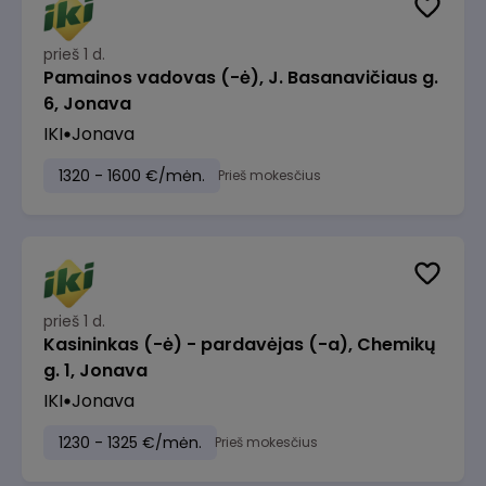
prieš 1 d.
Pamainos vadovas (-ė), J. Basanavičiaus g.
6, Jonava
IKI
Jonava
1320 - 1600 €/mėn.
Prieš mokesčius
prieš 1 d.
Kasininkas (-ė) - pardavėjas (-a), Chemikų
g. 1, Jonava
IKI
Jonava
1230 - 1325 €/mėn.
Prieš mokesčius