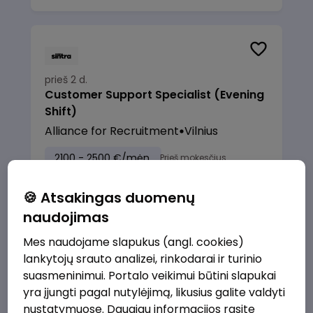
prieš 2 d.
Customer Support Specialist (Evening
Shift)
Alliance for Recruitment
Vilnius
2100 - 2500 €/mėn.
Prieš mokesčius
🍪 Atsakingas duomenų
naudojimas
Mes naudojame slapukus (angl. cookies)
prieš 2 d.
lankytojų srauto analizei, rinkodarai ir turinio
Credit & Collections Specialist
suasmeninimui. Portalo veikimui būtini slapukai
(Italian/Spanish)
yra įjungti pagal nutylėjimą, likusius galite valdyti
Alliance for Recruitment
Vilnius
nustatymuose. Daugiau informacijos rasite