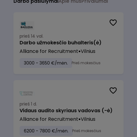
Darbo pasiūlymai
Apie mus
Privalumai
prieš 14 val.
Darbo užmokesčio buhalteris(ė)
Alliance for Recruitment
Vilnius
3000 - 3650 €/mėn.
Prieš mokesčius
prieš 1 d.
Vidaus audito skyriaus vadovas (-ė)
Alliance for Recruitment
Vilnius
6200 - 7800 €/mėn.
Prieš mokesčius