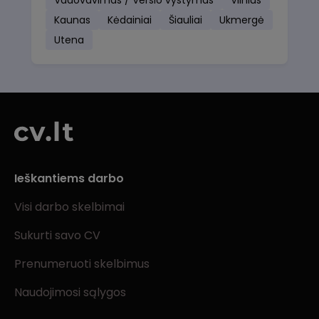
Vadovavimas / Verslo vystymas
Vilnius
Kaunas
Kėdainiai
Šiauliai
Ukmergė
Utena
Ieškantiems darbo
Visi darbo skelbimai
Sukurti savo CV
Prenumeruoti skelbimus
Naudojimosi sąlygos