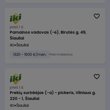
prieš 1 d.
Pamainos vadovas (-ė), Birutės g. 49,
Šiauliai
IKI
Šiauliai
1320 - 1600 €/mėn.
Prieš mokesčius
prieš 1 d.
Prekių surinkėjas (-a) - pickeris, Vilniaus g.
220 - 1, Šiauliai
IKI
Šiauliai