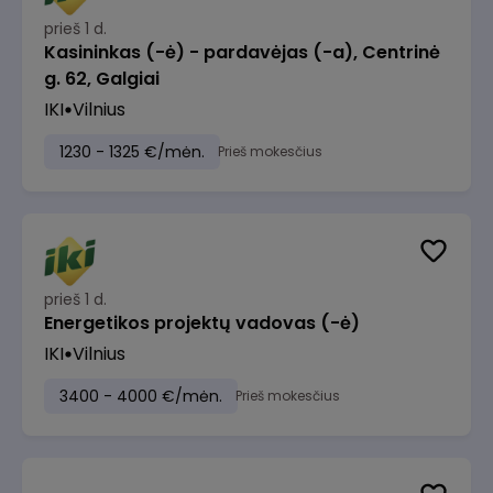
prieš 1 d.
Kasininkas (-ė) - pardavėjas (-a), Centrinė
g. 62, Galgiai
IKI
Vilnius
1230 - 1325 €/mėn.
Prieš mokesčius
prieš 1 d.
Energetikos projektų vadovas (-ė)
IKI
Vilnius
3400 - 4000 €/mėn.
Prieš mokesčius