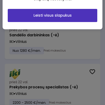
Leisti visus slapukus
prieš 22 val.
Sandėlio darbininkas (-ė)
IKI
Vilnius
Nuo 1280 €/mėn.
Prieš mokesčius
prieš 22 val.
Prekybos procesų specialistas (-ė)
IKI
Vilnius
2200 - 2500 €/mėn.
Prieš mokesčius