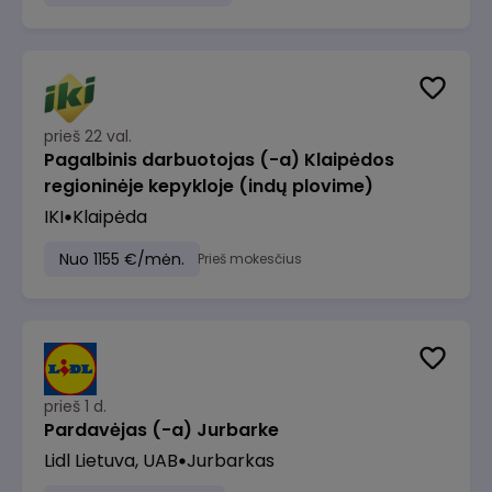
prieš 22 val.
Pagalbinis darbuotojas (-a) Klaipėdos
regioninėje kepykloje (indų plovime)
IKI
Klaipėda
Nuo 1155 €/mėn.
Prieš mokesčius
prieš 1 d.
Pardavėjas (-a) Jurbarke
Lidl Lietuva, UAB
Jurbarkas