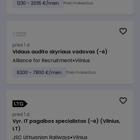
1230 - 2035 €/mėn.
Prieš mokesčius
prieš 1 d.
Vidaus audito skyriaus vadovas (-ė)
Alliance for Recruitment
Vilnius
6200 - 7800 €/mėn.
Prieš mokesčius
prieš 1 d.
Vyr. IT pagalbos specialistas (-ė) (Vilnius,
LT)
JSC Lithuanian Railways
Vilnius