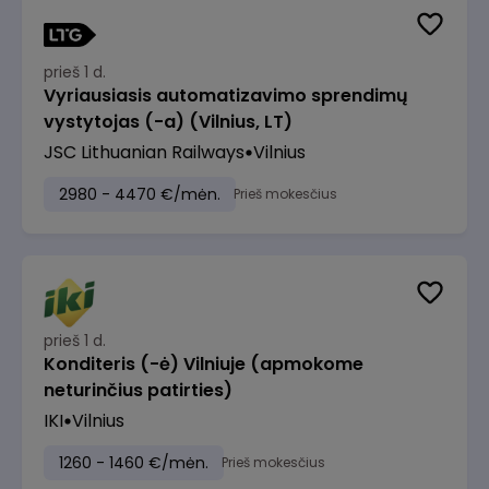
prieš 1 d.
Vyriausiasis automatizavimo sprendimų
vystytojas (-a) (Vilnius, LT)
JSC Lithuanian Railways
Vilnius
2980 - 4470 €/mėn.
Prieš mokesčius
prieš 1 d.
Konditeris (-ė) Vilniuje (apmokome
neturinčius patirties)
IKI
Vilnius
1260 - 1460 €/mėn.
Prieš mokesčius