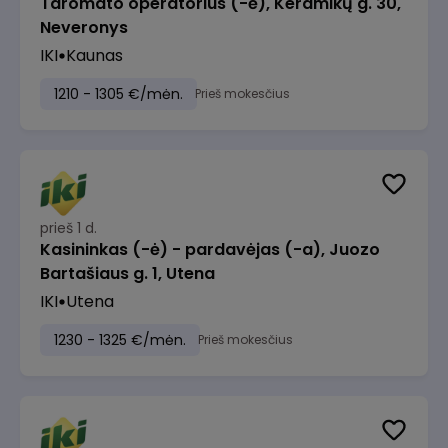
Taromato operatorius (-ė), Keramikų g. 30,
Neveronys
IKI
Kaunas
1210 - 1305 €/mėn.
Prieš mokesčius
prieš 1 d.
Kasininkas (-ė) - pardavėjas (-a), Juozo
Bartašiaus g. 1, Utena
IKI
Utena
1230 - 1325 €/mėn.
Prieš mokesčius