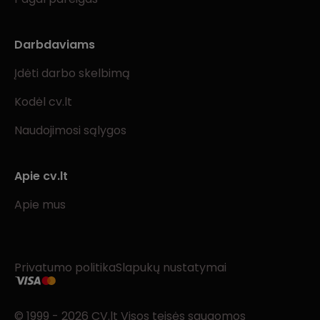
Darbdaviams
Įdėti darbo skelbimą
Kodėl cv.lt
Naudojimosi sąlygos
Apie cv.lt
Apie mus
Privatumo politika
Slapukų nustatymai
© 1999 - 2026 CV.lt Visos teisės saugomos