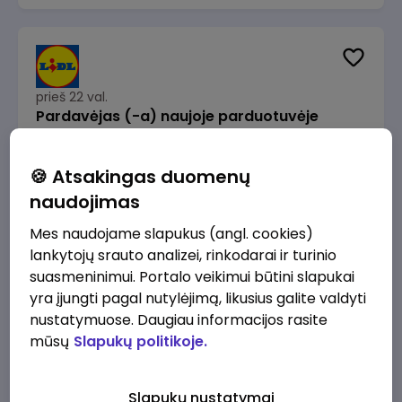
prieš 22 val.
Pardavėjas (-a) naujoje parduotuvėje
Rokeliuose (NEMOKAMAS TRANSPORTAS)
Lidl Lietuva, UAB
Kaunas
🍪 Atsakingas duomenų
1715 - 2170 €/mėn.
Prieš mokesčius
naudojimas
Mes naudojame slapukus (angl. cookies)
lankytojų srauto analizei, rinkodarai ir turinio
suasmeninimui. Portalo veikimui būtini slapukai
yra įjungti pagal nutylėjimą, likusius galite valdyti
prieš 22 val.
nustatymuose. Daugiau informacijos rasite
Darbo užmokesčio buhalteris(ė)
mūsų
Slapukų politikoje.
Alliance for Recruitment
Vilnius
3000 - 3650 €/mėn.
Slapukų nustatymai
Prieš mokesčius