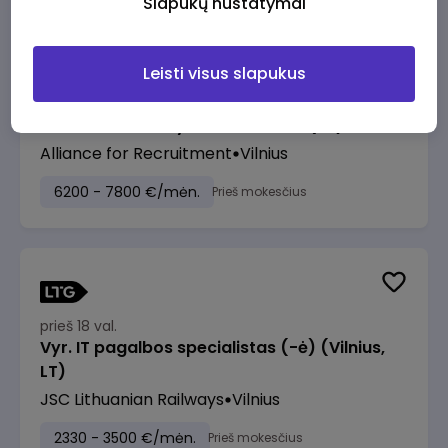
Slapukų nustatymai
Leisti visus slapukus
prieš 16 val.
Vidaus audito skyriaus vadovas (-ė)
Alliance for Recruitment
Vilnius
6200 - 7800 €/mėn.
Prieš mokesčius
prieš 18 val.
Vyr. IT pagalbos specialistas (-ė) (Vilnius,
LT)
JSC Lithuanian Railways
Vilnius
2330 - 3500 €/mėn.
Prieš mokesčius