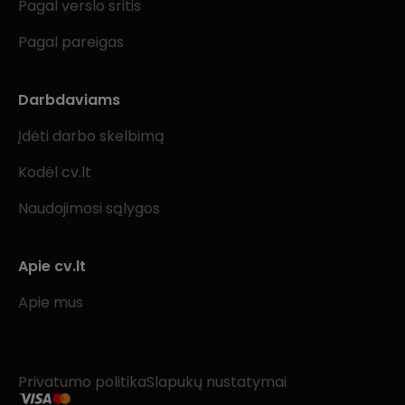
Pagal verslo sritis
Pagal pareigas
Darbdaviams
Įdėti darbo skelbimą
Kodėl cv.lt
Naudojimosi sąlygos
Apie cv.lt
Apie mus
Privatumo politika
Slapukų nustatymai