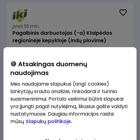
prieš 55 min.
Pagalbinis darbuotojas (-a) Klaipėdos
regioninėje kepykloje (indų plovime)
IKI
Klaipėda
Nuo 1155 €/mėn.
Prieš mokesčius
🍪 Atsakingas duomenų
naudojimas
Mes naudojame slapukus (angl. cookies)
lankytojų srauto analizei, rinkodarai ir turinio
suasmeninimui. Portalo veikimui būtini slapukai
prieš 2 val.
yra įjungti pagal nutylėjimą, likusius galite valdyti
Pardavėjas (-a) Jurbarke
nustatymuose. Daugiau informacijos rasite
Lidl Lietuva, UAB
Jurbarkas
mūsų
Slapukų politikoje.
1230 - 2035 €/mėn.
Prieš mokesčius