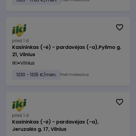
1505 - 1785 €/mėn.
prieš 1 d.
Kasininkas (-ė) - pardavėjas (-a),Pylimo g.
21, Vilnius
IKI
Vilnius
1230 - 1325 €/mėn.
Prieš mokesčius
prieš 1 d.
Kasininkas (-ė) - pardavėjas (-a),
Jeruzalės g. 17, Vilnius