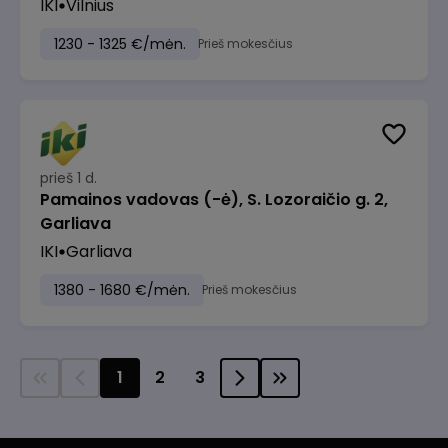
IKI
Vilnius
1230 - 1325 €/mėn.
Prieš mokesčius
prieš 1 d.
Pamainos vadovas (-ė), S. Lozoraičio g. 2,
Garliava
IKI
Garliava
1380 - 1680 €/mėn.
Prieš mokesčius
1
2
3