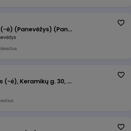
Manevrų operatorius (-ė) (Panevėžys) (Panevėžys, LT)
evėžys
okesčius
Taromato operatorius (-ė), Keramikų g. 30, Neveronys
kesčius