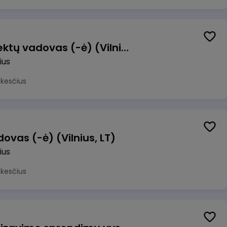
Transformacijos projektų vadovas (-ė) (Vilnius, LT)
ius
okesčius
ovas (-ė) (Vilnius, LT)
ius
okesčius