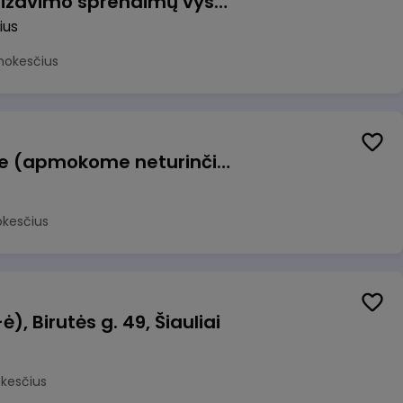
Vyriausiasis automatizavimo sprendimų vystytojas (-a) (Vilnius, LT)
ius
mokesčius
Konditeris (-ė) Vilniuje (apmokome neturinčius patirties)
okesčius
, Birutės g. 49, Šiauliai
okesčius