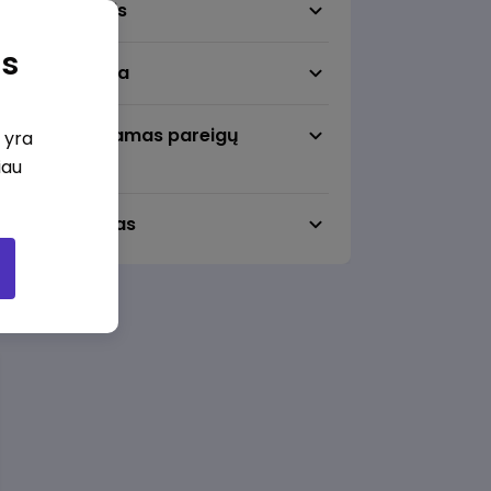
Darbo sritis
as
Darbo vieta
Pageidaujamas pareigų
i yra
lygmuo
iau
Darbo laikas