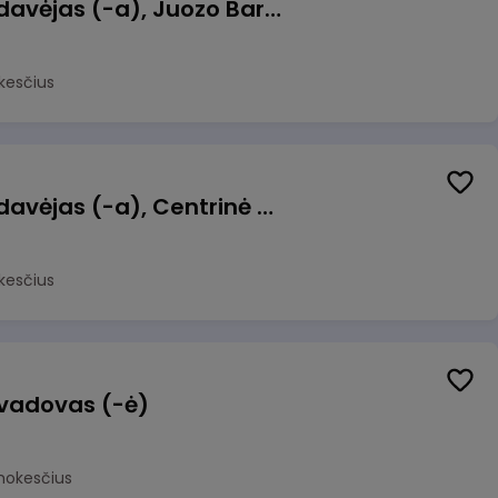
Kasininkas (-ė) - pardavėjas (-a), Juozo Bartašiaus g. 1, Utena
kesčius
Kasininkas (-ė) - pardavėjas (-a), Centrinė g. 62, Galgiai
kesčius
 vadovas (-ė)
mokesčius