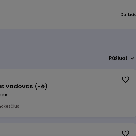
Darbd
Rūšiuoti
us vadovas (-ė)
lnius
mokesčius