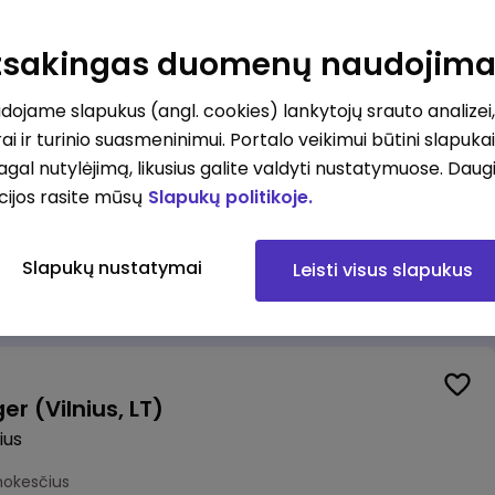
alistas (-ė) (Vilnius, LT)
ius
Atsakingas duomenų naudojim
okesčius
ojame slapukus (angl. cookies) lankytojų srauto analizei,
ai ir turinio suasmeninimui. Portalo veikimui būtini slapuka
pagal nutylėjimą, likusius galite valdyti nustatymuose. Daug
cijos rasite mūsų
Slapukų politikoje.
Veiklos atsparumo departamento vadovė (-as)
Slapukų nustatymai
Leisti visus slapukus
mokesčius
r (Vilnius, LT)
ius
mokesčius