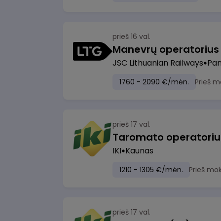
prieš 16 val.
JSC Lithuanian Railways
Pan
1760 - 2090 €/mėn.
Prieš m
prieš 17 val.
IKI
Kaunas
1210 - 1305 €/mėn.
Prieš mo
prieš 17 val.