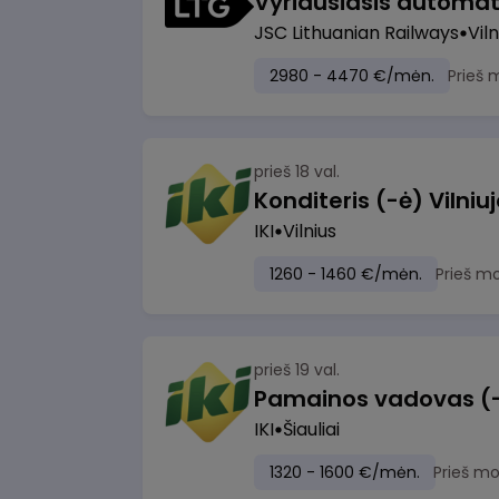
JSC Lithuanian Railways
Viln
2980 - 4470 €/mėn.
Prieš 
prieš 18 val.
IKI
Vilnius
1260 - 1460 €/mėn.
Prieš m
prieš 19 val.
Pamainos vadovas (-ė)
IKI
Šiauliai
1320 - 1600 €/mėn.
Prieš m