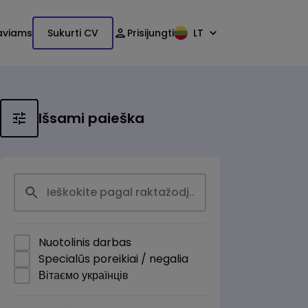
aviams
Sukurti CV
Prisijungti
LT
Išsami paieška
Nuotolinis darbas
Specialūs poreikiai / negalia
Вітаємо українців