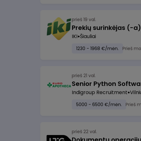
prieš 19 val.
IKI
Šiauliai
1230 - 1968 €/mėn.
Prieš m
prieš 21 val.
Senior Python Softwa
Indigroup Recruitment
Vilni
5000 - 6500 €/mėn.
Prieš 
prieš 22 val.