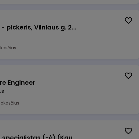
Prekių surinkėjas (-a) - pickeris, Vilniaus g. 220 - 1, Šiauliai
okesčius
re Engineer
us
mokesčius
Dokumentų operacijų specialistas (-ė) (Kaunas) (Kaunas, LT)