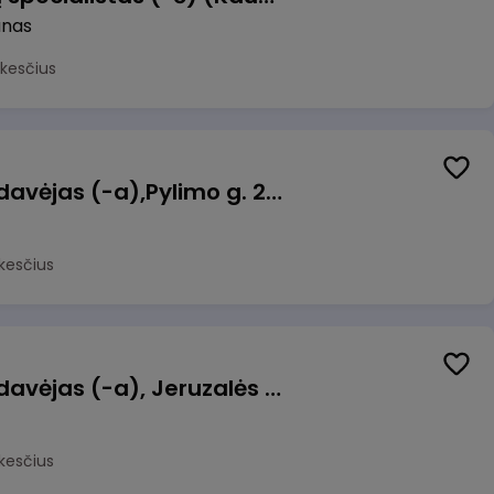
unas
kesčius
Kasininkas (-ė) - pardavėjas (-a),Pylimo g. 21, Vilnius
kesčius
Kasininkas (-ė) - pardavėjas (-a), Jeruzalės g. 17, Vilnius
kesčius