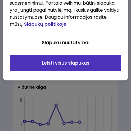
Darbo pasiūlymai
Apie mus
Privalumai
suasmeninimui. Portalo veikimui būtini slapukai
yra įjungti pagal nutylėjimą, likusius galite valdyti
nustatymuose. Daugiau informacijos rasite
Adresas:
mūsų
Slapukų politikoje.
Laisvės pr. 10, Vilnius
Slapukų nustatymai
Leisti visus slapukus
Papildoma informacija
Vidutinė alga