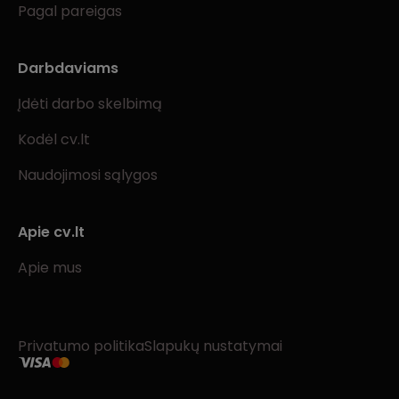
Pagal pareigas
Darbdaviams
Įdėti darbo skelbimą
Kodėl cv.lt
Naudojimosi sąlygos
Apie cv.lt
Apie mus
Privatumo politika
Slapukų nustatymai