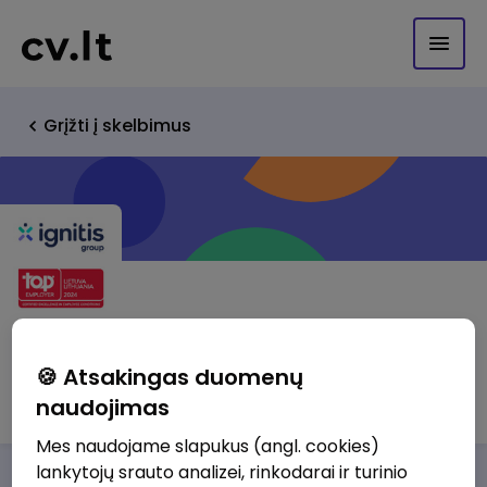
Grįžti į skelbimus
Ignitis grupės paslaugų centras UAB
🍪 Atsakingas duomenų
http://www.ignitisgrupe.lt
naudojimas
Mes naudojame slapukus (angl. cookies)
lankytojų srauto analizei, rinkodarai ir turinio