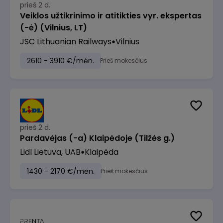
prieš 2 d.
Veiklos užtikrinimo ir atitikties vyr. ekspertas
(-ė) (Vilnius, LT)
JSC Lithuanian Railways
Vilnius
2610 - 3910 €/mėn.
Prieš mokesčius
prieš 2 d.
Pardavėjas (-a) Klaipėdoje (Tilžės g.)
Lidl Lietuva, UAB
Klaipėda
1430 - 2170 €/mėn.
Prieš mokesčius