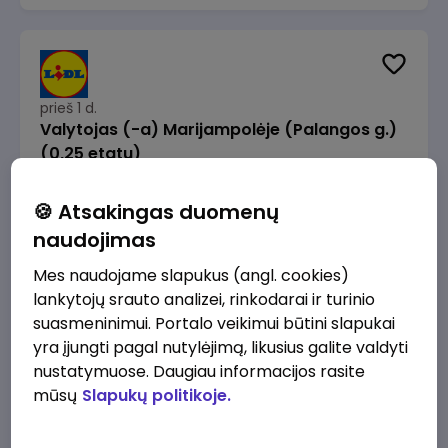
prieš 1 d.
Valytojas (-a) Marijampolėje (Palangos g.)
(0,25 etatu)
Lidl Lietuva, UAB
Marijampolė
🍪 Atsakingas duomenų
289 - 337 €/mėn.
Prieš mokesčius
naudojimas
Mes naudojame slapukus (angl. cookies)
lankytojų srauto analizei, rinkodarai ir turinio
suasmeninimui. Portalo veikimui būtini slapukai
yra įjungti pagal nutylėjimą, likusius galite valdyti
prieš 1 d.
nustatymuose. Daugiau informacijos rasite
Talent Development Project Manager (fixed
mūsų
Slapukų politikoje.
term - 1.5 years)
Lidl Lietuva, UAB
Vilnius