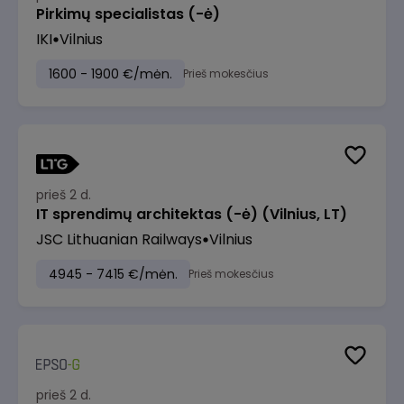
Pirkimų specialistas (-ė)
IKI
Vilnius
1600 - 1900 €/mėn.
Prieš mokesčius
prieš 2 d.
IT sprendimų architektas (-ė) (Vilnius, LT)
JSC Lithuanian Railways
Vilnius
4945 - 7415 €/mėn.
Prieš mokesčius
prieš 2 d.