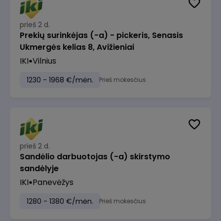
prieš 2 d.
Prekių surinkėjas (-a) - pickeris, Senasis
Ukmergės kelias 8, Avižieniai
IKI
Vilnius
1230 - 1968 €/mėn.
Prieš mokesčius
prieš 2 d.
Sandėlio darbuotojas (-a) skirstymo
sandėlyje
IKI
Panevėžys
1280 - 1380 €/mėn.
Prieš mokesčius