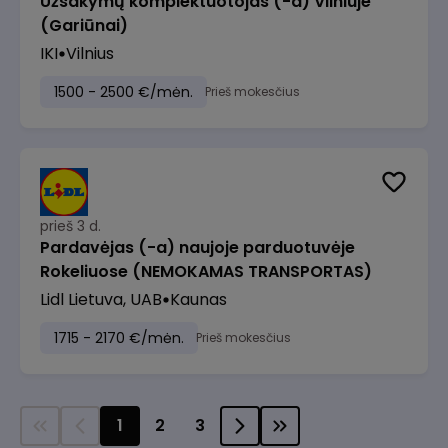
Užsakymų komplektuotojas (-a) Vilniuje
(Gariūnai)
IKI
Vilnius
1500 - 2500 €/mėn.
Prieš mokesčius
prieš 3 d.
Pardavėjas (-a) naujoje parduotuvėje
Rokeliuose (NEMOKAMAS TRANSPORTAS)
Lidl Lietuva, UAB
Kaunas
1715 - 2170 €/mėn.
Prieš mokesčius
1
2
3