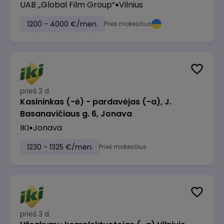
UAB „Global Film Group“
Vilnius
1200 - 4000 €/mėn.
Prieš mokesčius
prieš 3 d.
Kasininkas (-ė) - pardavėjas (-a), J.
Basanavičiaus g. 6, Jonava
IKI
Jonava
1230 - 1325 €/mėn.
Prieš mokesčius
prieš 3 d.