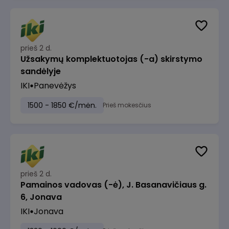
prieš 2 d.
Užsakymų komplektuotojas (-a) skirstymo
sandėlyje
IKI
Panevėžys
1500 - 1850 €/mėn.
Prieš mokesčius
prieš 2 d.
Pamainos vadovas (-ė), J. Basanavičiaus g.
6, Jonava
IKI
Jonava