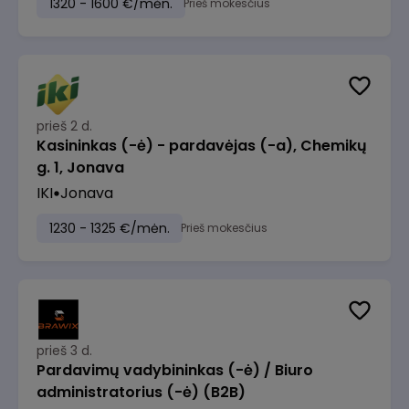
1320 - 1600 €/mėn.
Prieš mokesčius
prieš 2 d.
Kasininkas (-ė) - pardavėjas (-a), Chemikų
g. 1, Jonava
IKI
Jonava
1230 - 1325 €/mėn.
Prieš mokesčius
prieš 3 d.
Pardavimų vadybininkas (-ė) / Biuro
administratorius (-ė) (B2B)