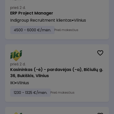
prieš 2 d.
ERP Project Manager
Indigroup Recruitment klientas
Vilnius
4500 - 6000 €/mėn.
Prieš mokesčius
prieš 2 d.
Kasininkas (-ė) - pardavėjas (-a), Bičiulių g.
36, Bukiškis, Vilnius
IKI
Vilnius
1230 - 1325 €/mėn.
Prieš mokesčius