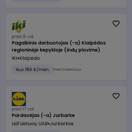
prieš 15 val.
Pagalbinis darbuotojas (-a) Klaipėdos
regioninėje kepykloje (indų plovime)
IKI
Klaipėda
Nuo 1155 €/mėn.
Prieš mokesčius
prieš 17 val.
Pardavėjas (-a) Jurbarke
Lidl Lietuva, UAB
Jurbarkas