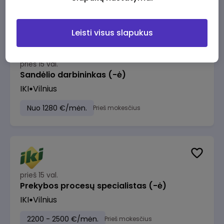
Leisti visus slapukus
prieš 15 val.
Sandėlio darbininkas (-ė)
IKI
Vilnius
Nuo 1280 €/mėn.
Prieš mokesčius
prieš 15 val.
Prekybos procesų specialistas (-ė)
IKI
Vilnius
2200 - 2500 €/mėn.
Prieš mokesčius