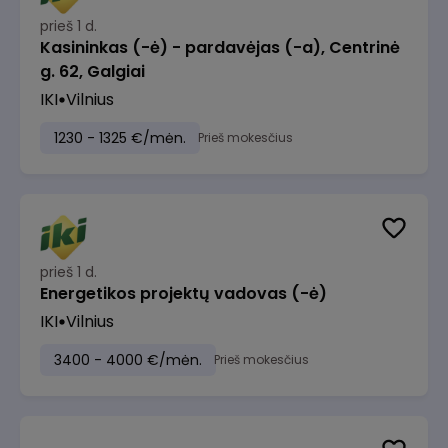
prieš 1 d.
Kasininkas (-ė) - pardavėjas (-a), Centrinė
g. 62, Galgiai
IKI
Vilnius
1230 - 1325 €/mėn.
Prieš mokesčius
prieš 1 d.
Energetikos projektų vadovas (-ė)
IKI
Vilnius
3400 - 4000 €/mėn.
Prieš mokesčius