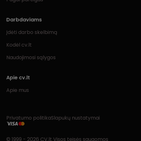
Darbdaviams
Įdėti darbo skelbimą
Kodėl cv.lt
Naudojimosi sąlygos
Apie cv.lt
Apie mus
Privatumo politika
Slapukų nustatymai
© 1999 - 2026 CV.lt Visos teisės saugomos