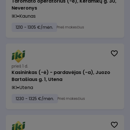
Taromato operatorius (-ė), Keramikų g. 30,
Neveronys
IKI
Kaunas
1210 - 1305 €/mėn.
Prieš mokesčius
prieš 1 d.
Kasininkas (-ė) - pardavėjas (-a), Juozo
Bartašiaus g. 1, Utena
IKI
Utena
1230 - 1325 €/mėn.
Prieš mokesčius