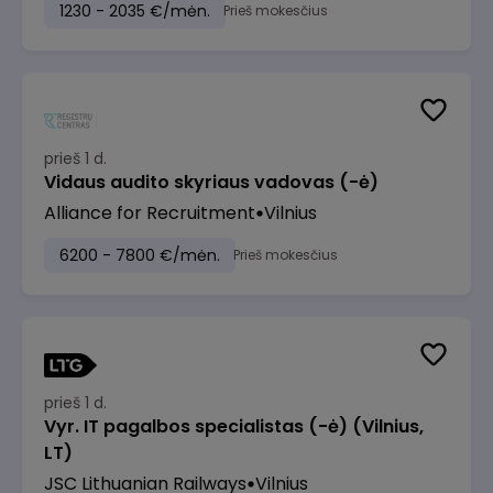
1230 - 2035 €/mėn.
Prieš mokesčius
prieš 1 d.
Vidaus audito skyriaus vadovas (-ė)
Alliance for Recruitment
Vilnius
6200 - 7800 €/mėn.
Prieš mokesčius
prieš 1 d.
Vyr. IT pagalbos specialistas (-ė) (Vilnius,
LT)
JSC Lithuanian Railways
Vilnius