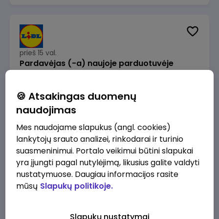
prieš 15 val.
Pardavėjas (-a) naujoje parduotuvėje
Rokeliuose (NEMOKAMAS TRANSPORTAS)
Lidl Lietuva, UAB
Kaunas
🍪 Atsakingas duomenų
1715 - 2170 €/mėn.
Prieš mokesčius
naudojimas
Mes naudojame slapukus (angl. cookies)
lankytojų srauto analizei, rinkodarai ir turinio
suasmeninimui. Portalo veikimui būtini slapukai
yra įjungti pagal nutylėjimą, likusius galite valdyti
prieš 15 val.
nustatymuose. Daugiau informacijos rasite
Darbo užmokesčio buhalteris(ė)
mūsų
Slapukų politikoje.
Alliance for Recruitment
Vilnius
3000 - 3650 €/mėn.
Slapukų nustatymai
Prieš mokesčius