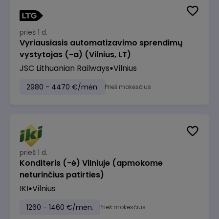
prieš 1 d.
Vyriausiasis automatizavimo sprendimų
vystytojas (-a) (Vilnius, LT)
JSC Lithuanian Railways
Vilnius
2980 - 4470 €/mėn.
Prieš mokesčius
prieš 1 d.
Konditeris (-ė) Vilniuje (apmokome
neturinčius patirties)
IKI
Vilnius
1260 - 1460 €/mėn.
Prieš mokesčius