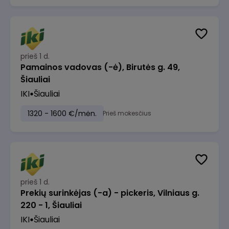
prieš 1 d.
Pamainos vadovas (-ė), Birutės g. 49,
Šiauliai
IKI
Šiauliai
1320 - 1600 €/mėn.
Prieš mokesčius
prieš 1 d.
Prekių surinkėjas (-a) - pickeris, Vilniaus g.
220 - 1, Šiauliai
IKI
Šiauliai