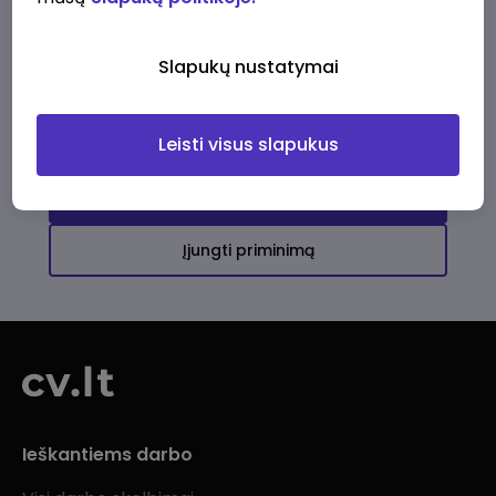
Ši įmonė kol kas neturi aktyvių
darbo pasiūlymų
Slapukų nustatymai
Daugiau darbo pasiūlymų jums!
Leisti visus slapukus
Žiūrėti visus skelbimus
Įjungti priminimą
Ieškantiems darbo