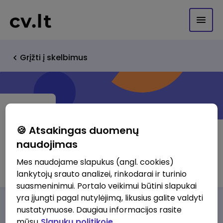
Grįžti į skelbimus
🍪 Atsakingas duomenų
naudojimas
Baltic Cargo Trans UAB
Mes naudojame slapukus (angl. cookies)
lankytojų srauto analizei, rinkodarai ir turinio
suasmeninimui. Portalo veikimui būtini slapukai
yra įjungti pagal nutylėjimą, likusius galite valdyti
Darbo pasiūlymai
Apie mus
Privalumai
nustatymuose. Daugiau informacijos rasite
mūsų
Slapukų politikoje.