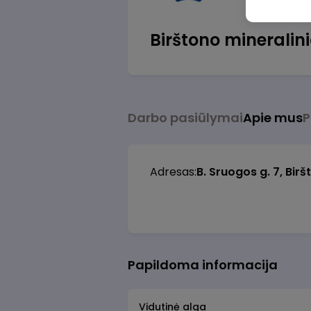
Birštono mineralin
Darbo pasiūlymai
Apie mus
P
Adresas:
B. Sruogos g. 7, Bir
Papildoma informacija
Vidutinė alga