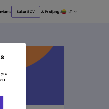
aviams
Sukurti CV
Prisijungti
LT
as
i yra
iau