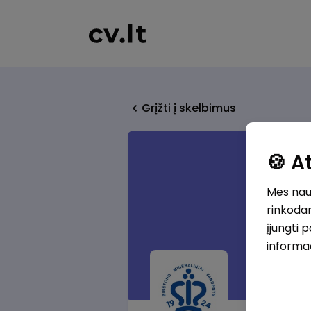
Grįžti į skelbimus
🍪 
Mes naud
rinkodar
įjungti 
informa