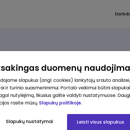
Darbd
Atsakingas duomenų naudojim
ojame slapukus (angl. cookies) lankytojų srauto analizei,
ai ir turinio suasmeninimui. Portalo veikimui būtini slapuka
pagal nutylėjimą, likusius galite valdyti nustatymuose. Daug
cijos rasite mūsų
Slapukų politikoje.
Slapukų nustatymai
Leisti visus slapukus