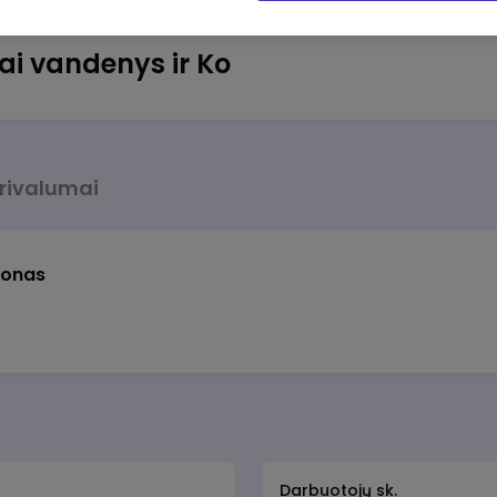
iai vandenys ir Ko
rivalumai
štonas
Darbuotojų sk.