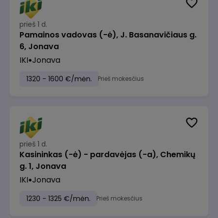
prieš 1 d.
Pamainos vadovas (-ė), J. Basanavičiaus g.
6, Jonava
IKI
Jonava
1320 - 1600 €/mėn.
Prieš mokesčius
prieš 1 d.
Kasininkas (-ė) - pardavėjas (-a), Chemikų
g. 1, Jonava
IKI
Jonava
1230 - 1325 €/mėn.
Prieš mokesčius