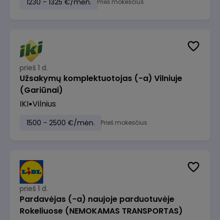
1230 - 1325 €/mėn.
Prieš mokesčius
prieš 1 d.
Užsakymų komplektuotojas (-a) Vilniuje
(Gariūnai)
IKI
Vilnius
1500 - 2500 €/mėn.
Prieš mokesčius
prieš 1 d.
Pardavėjas (-a) naujoje parduotuvėje
Rokeliuose (NEMOKAMAS TRANSPORTAS)