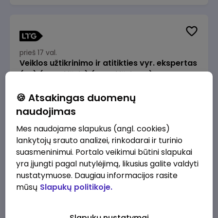
prieš 17 val.
Veiklos užtikrinimo ir atitikties vyr. ekspertas
(-ė) (Radviliškis) (Radviliškis, LT)
JSC Lithuanian Railways
Radviliškis
🍪 Atsakingas duomenų
2610 - 3910 €/mėn.
Prieš mokesčius
naudojimas
Mes naudojame slapukus (angl. cookies)
lankytojų srauto analizei, rinkodarai ir turinio
suasmeninimui. Portalo veikimui būtini slapukai
yra įjungti pagal nutylėjimą, likusius galite valdyti
prieš 17 val.
nustatymuose. Daugiau informacijos rasite
Veiklos užtikrinimo ir atitikties vyr. ekspertas
mūsų
Slapukų politikoje.
(-ė) (Kaunas) (Kaunas, LT)
JSC Lithuanian Railways
Kaunas
Slapukų nustatymai