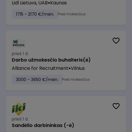
Lidl Lietuva, UAB
Kaunas
1715 - 2170 €/mėn.
Prieš mokesčius
prieš 1 d.
Darbo užmokesčio buhalteris(ė)
Alliance for Recruitment
Vilnius
3000 - 3650 €/mėn.
Prieš mokesčius
prieš 1 d.
Sandėlio darbininkas (-ė)