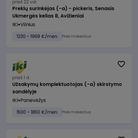
prieš 22 val.
Prekių surinkėjas (-a) - pickeris, Senasis
Ukmergės kelias 8, Avižieniai
IKI
Vilnius
1230 - 1968 €/mėn.
Prieš mokesčius
prieš 1 d.
Užsakymų komplektuotojas (-a) skirstymo
sandėlyje
IKI
Panevėžys
1500 - 1850 €/mėn.
Prieš mokesčius