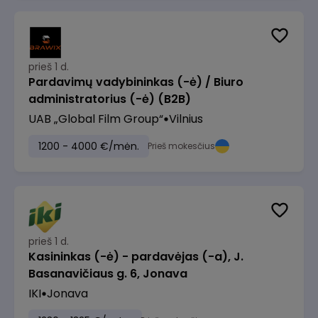
prieš 1 d.
Pardavimų vadybininkas (-ė) / Biuro
administratorius (-ė) (B2B)
UAB „Global Film Group“
Vilnius
1200 - 4000 €/mėn.
Prieš mokesčius
prieš 1 d.
Kasininkas (-ė) - pardavėjas (-a), J.
Basanavičiaus g. 6, Jonava
IKI
Jonava