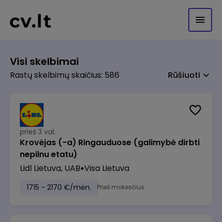
Visi skelbimai
Rastų skelbimų skaičius: 586
Rūšiuoti
prieš 3 val.
Krovėjas (-a) Ringauduose (galimybė dirbti
nepilnu etatu)
Lidl Lietuva, UAB
Visa Lietuva
1715 - 2170 €/mėn.
Prieš mokesčius