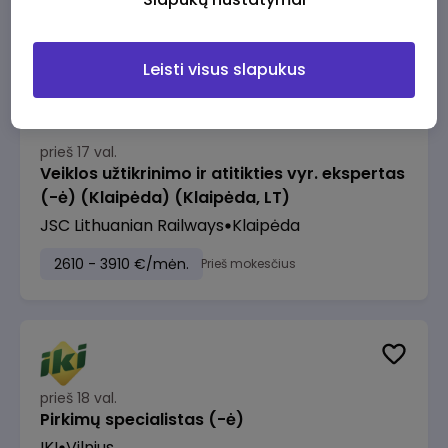
2610 - 3910 €/mėn.
Prieš mokesčius
Leisti visus slapukus
prieš 17 val.
Veiklos užtikrinimo ir atitikties vyr. ekspertas
(-ė) (Klaipėda) (Klaipėda, LT)
JSC Lithuanian Railways
Klaipėda
2610 - 3910 €/mėn.
Prieš mokesčius
prieš 18 val.
Pirkimų specialistas (-ė)
IKI
Vilnius