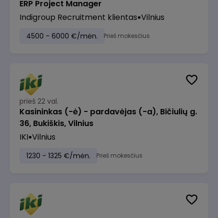
ERP Project Manager
Indigroup Recruitment klientas
Vilnius
4500 - 6000 €/mėn.
Prieš mokesčius
prieš 22 val.
Kasininkas (-ė) - pardavėjas (-a), Bičiulių g.
36, Bukiškis, Vilnius
IKI
Vilnius
1230 - 1325 €/mėn.
Prieš mokesčius