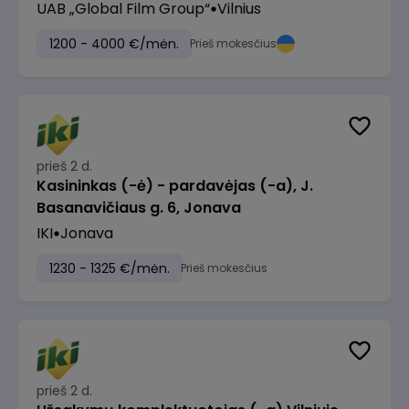
UAB „Global Film Group“
Vilnius
1200 - 4000 €/mėn.
Prieš mokesčius
prieš 2 d.
Kasininkas (-ė) - pardavėjas (-a), J.
Basanavičiaus g. 6, Jonava
IKI
Jonava
1230 - 1325 €/mėn.
Prieš mokesčius
prieš 2 d.