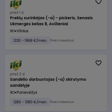
prieš 1 d.
Prekių surinkėjas (-a) - pickeris, Senasis
Ukmergės kelias 8, Avižieniai
IKI
Vilnius
1230 - 1968 €/mėn.
Prieš mokesčius
prieš 2 d.
Sandėlio darbuotojas (-a) skirstymo
sandėlyje
IKI
Panevėžys
1280 - 1380 €/mėn.
Prieš mokesčius