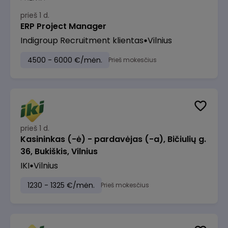
prieš 1 d.
ERP Project Manager
Indigroup Recruitment klientas
Vilnius
4500 - 6000 €/mėn.
Prieš mokesčius
prieš 1 d.
Kasininkas (-ė) - pardavėjas (-a), Bičiulių g.
36, Bukiškis, Vilnius
IKI
Vilnius
1230 - 1325 €/mėn.
Prieš mokesčius