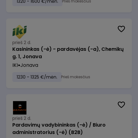
1320 - 1600 €/mėn.
Prieš mokesčius
prieš 2 d.
Kasininkas (-ė) - pardavėjas (-a), Chemikų
g. 1, Jonava
IKI
Jonava
1230 - 1325 €/mėn.
Prieš mokesčius
prieš 2 d.
Pardavimų vadybininkas (-ė) / Biuro
administratorius (-ė) (B2B)