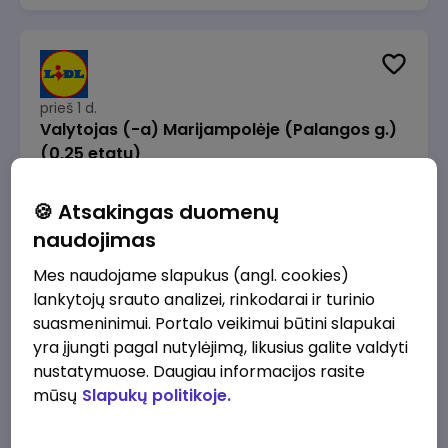
prieš 1 d.
Valytojas (-a) Marijampolėje (Palangos g.)
(0,25 etatu)
Lidl Lietuva, UAB
Marijampolė
🍪 Atsakingas duomenų
289 - 337 €/mėn.
Prieš mokesčius
naudojimas
Mes naudojame slapukus (angl. cookies)
lankytojų srauto analizei, rinkodarai ir turinio
suasmeninimui. Portalo veikimui būtini slapukai
yra įjungti pagal nutylėjimą, likusius galite valdyti
prieš 1 d.
nustatymuose. Daugiau informacijos rasite
Talent Development Project Manager (fixed
mūsų
Slapukų politikoje.
term - 1.5 years)
Lidl Lietuva, UAB
Vilnius