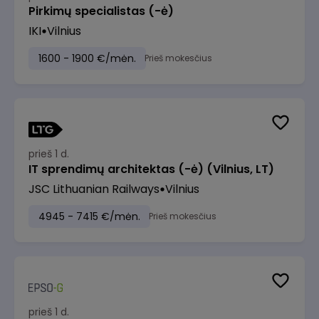
Pirkimų specialistas (-ė)
IKI
Vilnius
1600 - 1900 €/mėn.
Prieš mokesčius
prieš 1 d.
IT sprendimų architektas (-ė) (Vilnius, LT)
JSC Lithuanian Railways
Vilnius
4945 - 7415 €/mėn.
Prieš mokesčius
prieš 1 d.