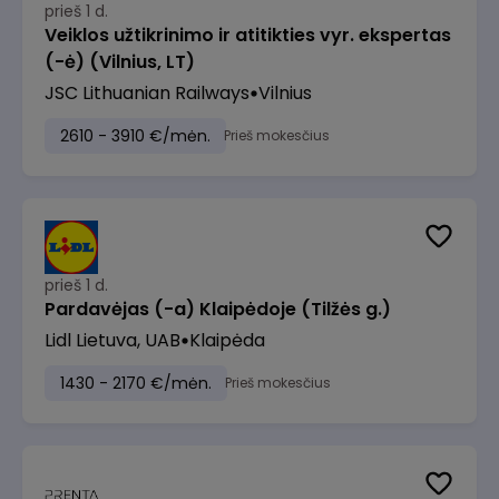
prieš 1 d.
Veiklos užtikrinimo ir atitikties vyr. ekspertas
(-ė) (Vilnius, LT)
JSC Lithuanian Railways
Vilnius
2610 - 3910 €/mėn.
Prieš mokesčius
prieš 1 d.
Pardavėjas (-a) Klaipėdoje (Tilžės g.)
Lidl Lietuva, UAB
Klaipėda
1430 - 2170 €/mėn.
Prieš mokesčius