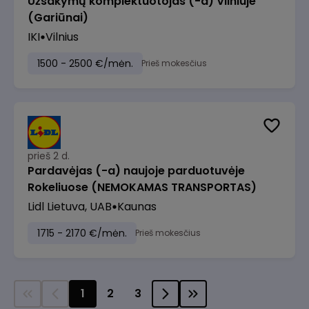
Užsakymų komplektuotojas (-a) Vilniuje
(Gariūnai)
IKI
Vilnius
1500 - 2500 €/mėn.
Prieš mokesčius
prieš 2 d.
Pardavėjas (-a) naujoje parduotuvėje
Rokeliuose (NEMOKAMAS TRANSPORTAS)
Lidl Lietuva, UAB
Kaunas
1715 - 2170 €/mėn.
Prieš mokesčius
1
2
3