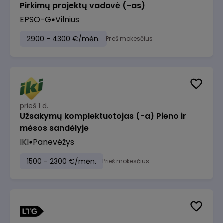
Pirkimų projektų vadovė (-as)
EPSO-G
Vilnius
2900 - 4300 €/mėn.
Prieš mokesčius
prieš 1 d.
Užsakymų komplektuotojas (-a) Pieno ir
mėsos sandėlyje
IKI
Panevėžys
1500 - 2300 €/mėn.
Prieš mokesčius