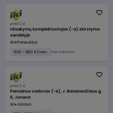
prieš 2 d.
Užsakymų komplektuotojas (-a) skirstymo
sandėlyje
IKI
Panevėžys
1500 - 1850 €/mėn.
Prieš mokesčius
prieš 2 d.
Pamainos vadovas (-ė), J. Basanavičiaus g.
6, Jonava
IKI
Jonava