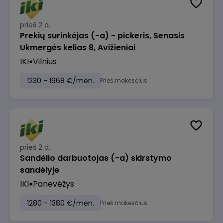
prieš 2 d.
Prekių surinkėjas (-a) - pickeris, Senasis
Ukmergės kelias 8, Avižieniai
IKI
Vilnius
1230 - 1968 €/mėn.
Prieš mokesčius
prieš 2 d.
Sandėlio darbuotojas (-a) skirstymo
sandėlyje
IKI
Panevėžys
1280 - 1380 €/mėn.
Prieš mokesčius