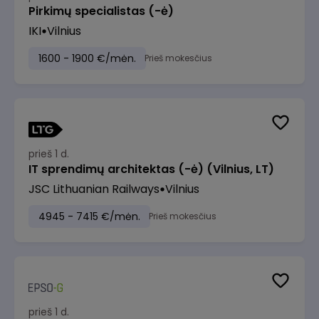
Pirkimų specialistas (-ė)
IKI
Vilnius
1600 - 1900 €/mėn.
Prieš mokesčius
prieš 1 d.
IT sprendimų architektas (-ė) (Vilnius, LT)
JSC Lithuanian Railways
Vilnius
4945 - 7415 €/mėn.
Prieš mokesčius
prieš 1 d.