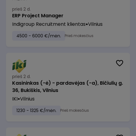
prieš 2 d.
ERP Project Manager
Indigroup Recruitment klientas
Vilnius
4500 - 6000 €/mėn.
Prieš mokesčius
prieš 2 d.
Kasininkas (-ė) - pardavėjas (-a), Bičiulių g.
36, Bukiškis, Vilnius
IKI
Vilnius
1230 - 1325 €/mėn.
Prieš mokesčius