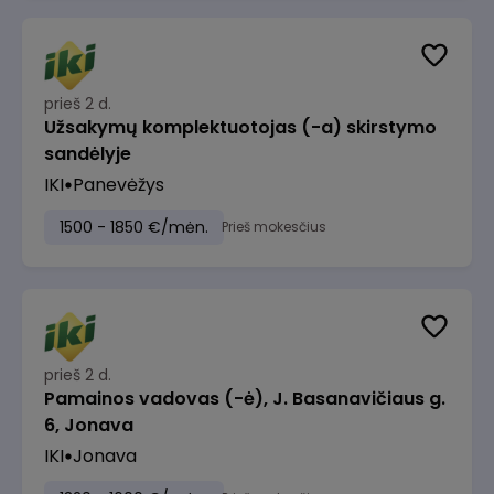
prieš 2 d.
Užsakymų komplektuotojas (-a) skirstymo
sandėlyje
IKI
Panevėžys
1500 - 1850 €/mėn.
Prieš mokesčius
prieš 2 d.
Pamainos vadovas (-ė), J. Basanavičiaus g.
6, Jonava
IKI
Jonava