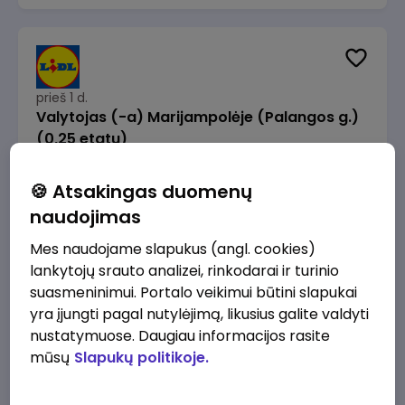
prieš 1 d.
Valytojas (-a) Marijampolėje (Palangos g.)
(0,25 etatu)
Lidl Lietuva, UAB
Marijampolė
🍪 Atsakingas duomenų
289 - 337 €/mėn.
Prieš mokesčius
naudojimas
Mes naudojame slapukus (angl. cookies)
lankytojų srauto analizei, rinkodarai ir turinio
suasmeninimui. Portalo veikimui būtini slapukai
yra įjungti pagal nutylėjimą, likusius galite valdyti
prieš 1 d.
nustatymuose. Daugiau informacijos rasite
Talent Development Project Manager (fixed
mūsų
Slapukų politikoje.
term - 1.5 years)
Lidl Lietuva, UAB
Vilnius