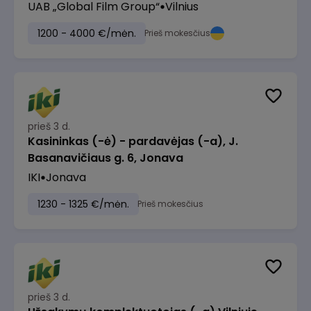
UAB „Global Film Group“
Vilnius
1200 - 4000 €/mėn.
Prieš mokesčius
prieš 3 d.
Kasininkas (-ė) - pardavėjas (-a), J.
Basanavičiaus g. 6, Jonava
IKI
Jonava
1230 - 1325 €/mėn.
Prieš mokesčius
prieš 3 d.