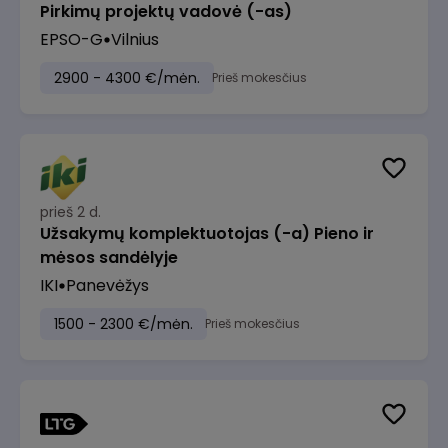
Pirkimų projektų vadovė (-as)
EPSO-G
Vilnius
2900 - 4300 €/mėn.
Prieš mokesčius
prieš 2 d.
Užsakymų komplektuotojas (-a) Pieno ir
mėsos sandėlyje
IKI
Panevėžys
1500 - 2300 €/mėn.
Prieš mokesčius