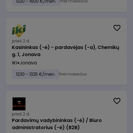
1320 - 1600 €/mėn.
Prieš mokesčius
prieš 2 d.
Kasininkas (-ė) - pardavėjas (-a), Chemikų
g. 1, Jonava
IKI
Jonava
1230 - 1325 €/mėn.
Prieš mokesčius
prieš 2 d.
Pardavimų vadybininkas (-ė) / Biuro
administratorius (-ė) (B2B)