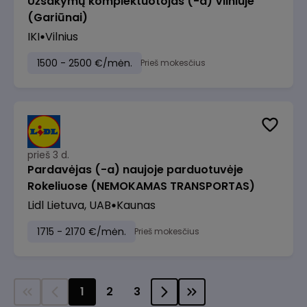
Užsakymų komplektuotojas (-a) Vilniuje
(Gariūnai)
IKI
Vilnius
1500 - 2500 €/mėn.
Prieš mokesčius
prieš 3 d.
Pardavėjas (-a) naujoje parduotuvėje
Rokeliuose (NEMOKAMAS TRANSPORTAS)
Lidl Lietuva, UAB
Kaunas
1715 - 2170 €/mėn.
Prieš mokesčius
1
2
3