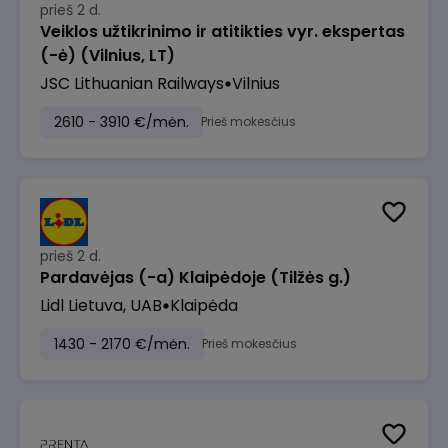
prieš 2 d.
Veiklos užtikrinimo ir atitikties vyr. ekspertas
(-ė) (Vilnius, LT)
JSC Lithuanian Railways
Vilnius
2610 - 3910 €/mėn.
Prieš mokesčius
prieš 2 d.
Pardavėjas (-a) Klaipėdoje (Tilžės g.)
Lidl Lietuva, UAB
Klaipėda
1430 - 2170 €/mėn.
Prieš mokesčius