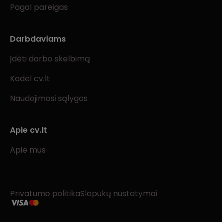
Pagal pareigas
Darbdaviams
Įdėti darbo skelbimą
Kodėl cv.lt
Naudojimosi sąlygos
Apie cv.lt
Apie mus
Privatumo politika
Slapukų nustatymai