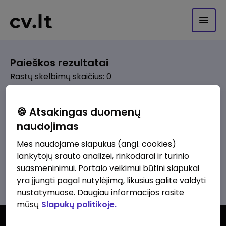
Paieškos rezultatai
Rastų skelbimų skaičius: 0
Pagal pasirinktus kriterijus skelbimų
🍪 Atsakingas duomenų
nerasta. Pakoreguokite paiešką ir
naudojimas
bandykite dar kartą.
Mes naudojame slapukus (angl. cookies)
lankytojų srauto analizei, rinkodarai ir turinio
suasmeninimui. Portalo veikimui būtini slapukai
Žiūrėti visus skelbimus
yra įjungti pagal nutylėjimą, likusius galite valdyti
nustatymuose. Daugiau informacijos rasite
mūsų
Slapukų politikoje.