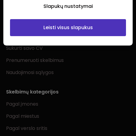
Slapukų nustatymai
Ieškantiems darbo
Leisti visus slapukus
Visi darbo skelbimai
Sukurti savo CV
Prenumeruoti skelbimus
Naudojimosi sąlygos
Skelbimų kategorijos
Pagal įmones
Pagal miestus
Pagal verslo sritis