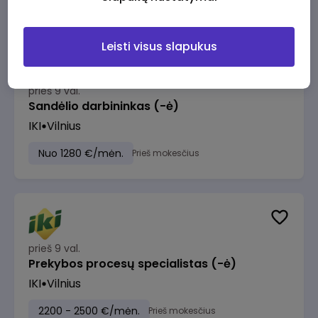
Leisti visus slapukus
prieš 9 val.
Sandėlio darbininkas (-ė)
IKI
Vilnius
Nuo 1280 €/mėn.
Prieš mokesčius
prieš 9 val.
Prekybos procesų specialistas (-ė)
IKI
Vilnius
2200 - 2500 €/mėn.
Prieš mokesčius