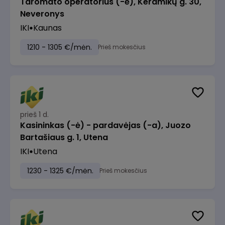
Taromato operatorius (-ė), Keramikų g. 30,
Neveronys
IKI
Kaunas
1210 - 1305 €/mėn.
Prieš mokesčius
prieš 1 d.
Kasininkas (-ė) - pardavėjas (-a), Juozo
Bartašiaus g. 1, Utena
IKI
Utena
1230 - 1325 €/mėn.
Prieš mokesčius