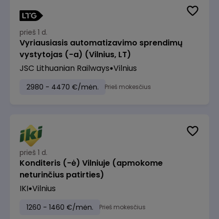
prieš 1 d.
Vyriausiasis automatizavimo sprendimų
vystytojas (-a) (Vilnius, LT)
JSC Lithuanian Railways
Vilnius
2980 - 4470 €/mėn.
Prieš mokesčius
prieš 1 d.
Konditeris (-ė) Vilniuje (apmokome
neturinčius patirties)
IKI
Vilnius
1260 - 1460 €/mėn.
Prieš mokesčius