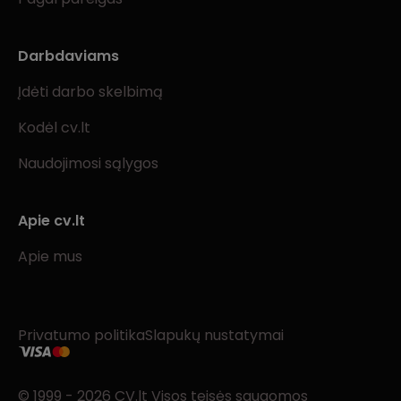
Darbdaviams
Įdėti darbo skelbimą
Kodėl cv.lt
Naudojimosi sąlygos
Apie cv.lt
Apie mus
Privatumo politika
Slapukų nustatymai
© 1999 - 2026 CV.lt Visos teisės saugomos