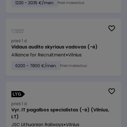
1230 - 2035 €/mėn.
Prieš mokesčius
prieš 1 d.
Vidaus audito skyriaus vadovas (-ė)
Alliance for Recruitment
Vilnius
6200 - 7800 €/mėn.
Prieš mokesčius
prieš 1 d.
Vyr. IT pagalbos specialistas (-ė) (Vilnius,
LT)
JSC Lithuanian Railways
Vilnius