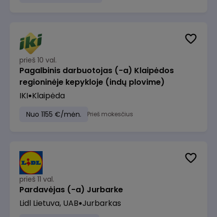
prieš 10 val.
Pagalbinis darbuotojas (-a) Klaipėdos
regioninėje kepykloje (indų plovime)
IKI
Klaipėda
Nuo 1155 €/mėn.
Prieš mokesčius
prieš 11 val.
Pardavėjas (-a) Jurbarke
Lidl Lietuva, UAB
Jurbarkas