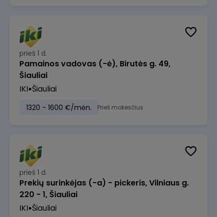
prieš 1 d.
Pamainos vadovas (-ė), Birutės g. 49,
Šiauliai
IKI
Šiauliai
1320 - 1600 €/mėn.
Prieš mokesčius
prieš 1 d.
Prekių surinkėjas (-a) - pickeris, Vilniaus g.
220 - 1, Šiauliai
IKI
Šiauliai