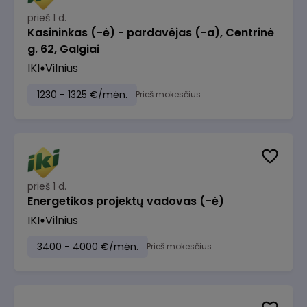
prieš 1 d.
Kasininkas (-ė) - pardavėjas (-a), Centrinė
g. 62, Galgiai
IKI
Vilnius
1230 - 1325 €/mėn.
Prieš mokesčius
prieš 1 d.
Energetikos projektų vadovas (-ė)
IKI
Vilnius
3400 - 4000 €/mėn.
Prieš mokesčius