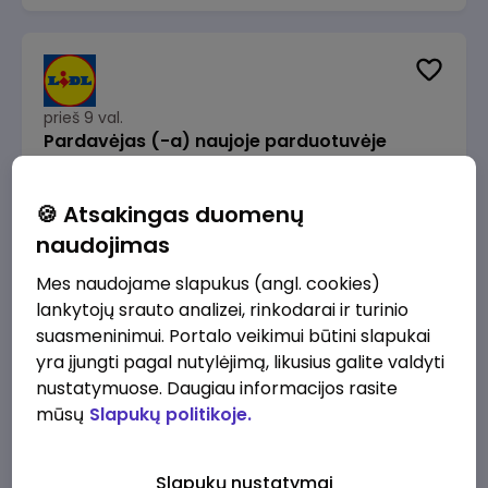
prieš 9 val.
Pardavėjas (-a) naujoje parduotuvėje
Rokeliuose (NEMOKAMAS TRANSPORTAS)
Lidl Lietuva, UAB
Kaunas
🍪 Atsakingas duomenų
1715 - 2170 €/mėn.
Prieš mokesčius
naudojimas
Mes naudojame slapukus (angl. cookies)
lankytojų srauto analizei, rinkodarai ir turinio
suasmeninimui. Portalo veikimui būtini slapukai
yra įjungti pagal nutylėjimą, likusius galite valdyti
prieš 9 val.
nustatymuose. Daugiau informacijos rasite
Darbo užmokesčio buhalteris(ė)
mūsų
Slapukų politikoje.
Alliance for Recruitment
Vilnius
3000 - 3650 €/mėn.
Slapukų nustatymai
Prieš mokesčius