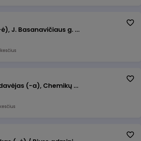
Pamainos vadovas (-ė), J. Basanavičiaus g. 6, Jonava
okesčius
Kasininkas (-ė) - pardavėjas (-a), Chemikų g. 1, Jonava
kesčius