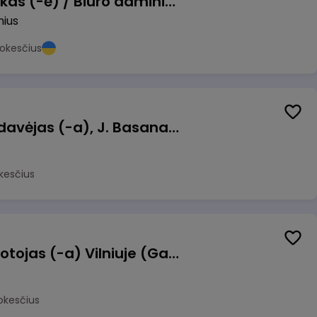
Pardavimų vadybininkas (-ė) / Biuro administratorius (-ė) (B2B)
nius
okesčius
Kasininkas (-ė) - pardavėjas (-a), J. Basanavičiaus g. 6, Jonava
kesčius
Užsakymų komplektuotojas (-a) Vilniuje (Gariūnai)
okesčius