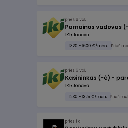
prieš 6 val.
IKI
Jonava
1320 - 1600 €/mėn.
Prieš m
prieš 6 val.
IKI
Jonava
1230 - 1325 €/mėn.
Prieš mo
prieš 1 d.