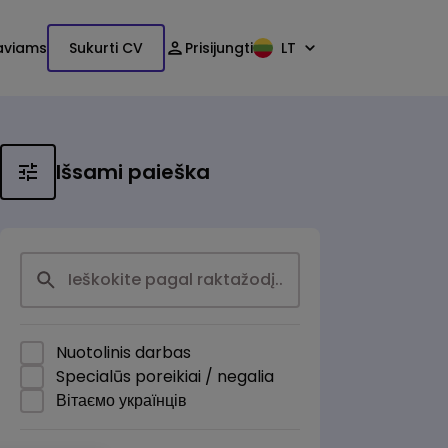
aviams
Sukurti CV
Prisijungti
LT
Išsami paieška
Nuotolinis darbas
Specialūs poreikiai / negalia
Вітаємо українців