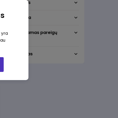
Darbo sritis
as
Darbo vieta
Pageidaujamas pareigų
i yra
lygmuo
iau
Darbo laikas