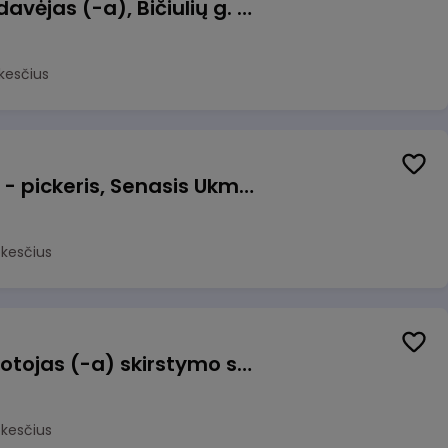
Kasininkas (-ė) - pardavėjas (-a), Bičiulių g. 36, Bukiškis, Vilnius
kesčius
Prekių surinkėjas (-a) - pickeris, Senasis Ukmergės kelias 8, Avižieniai
okesčius
Užsakymų komplektuotojas (-a) skirstymo sandėlyje
okesčius