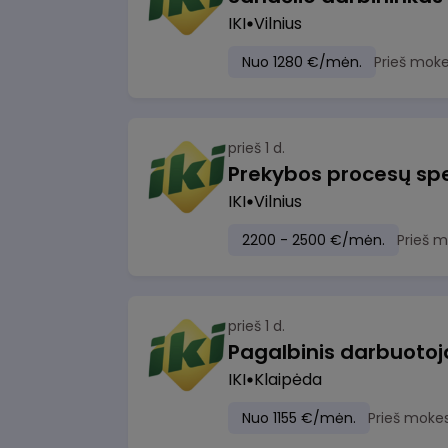
IKI
Vilnius
Nuo 1280 €/mėn.
Prieš moke
prieš 1 d.
Prekybos procesų spe
IKI
Vilnius
2200 - 2500 €/mėn.
Prieš 
prieš 1 d.
IKI
Klaipėda
Nuo 1155 €/mėn.
Prieš moke