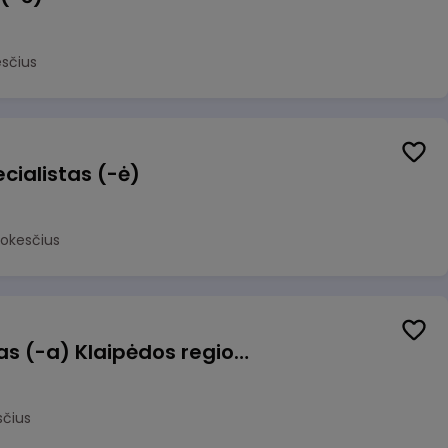
sčius
cialistas (-ė)
mokesčius
Pagalbinis darbuotojas (-a) Klaipėdos regioninėje kepykloje (indų plovime)
sčius