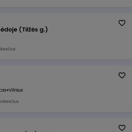
ėdoje (Tilžės g.)
okesčius
tas
Vilnius
mokesčius