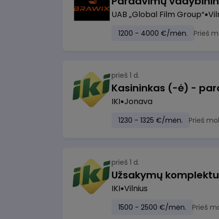
UAB „Global Film Group“
Vil
1200 - 4000 €/mėn.
Prieš m
prieš 1 d.
IKI
Jonava
1230 - 1325 €/mėn.
Prieš mo
prieš 1 d.
IKI
Vilnius
1500 - 2500 €/mėn.
Prieš m