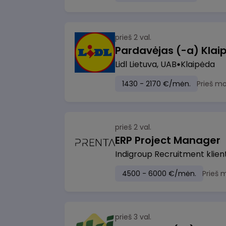
prieš 2 val.
Pardavėjas (-a) Klaip
Lidl Lietuva, UAB
Klaipėda
1430 - 2170 €/mėn.
Prieš m
prieš 2 val.
ERP Project Manager
Indigroup Recruitment klien
4500 - 6000 €/mėn.
Prieš 
prieš 3 val.