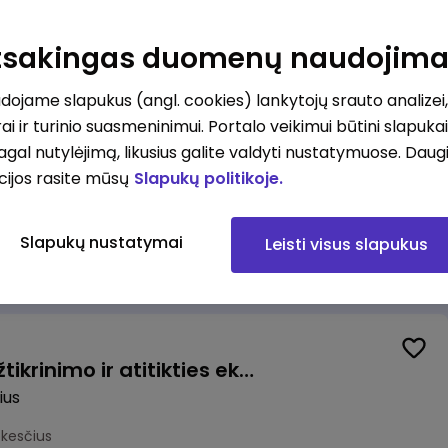
ovė (-as)
Atsakingas duomenų naudojim
mokesčius
ojame slapukus (angl. cookies) lankytojų srauto analizei,
ai ir turinio suasmeninimui. Portalo veikimui būtini slapuka
pagal nutylėjimą, likusius galite valdyti nustatymuose. Daug
cijos rasite mūsų
Slapukų politikoje.
Užsakymų komplektuotojas (-a) Pieno ir mėsos sandėlyje
Slapukų nustatymai
Leisti visus slapukus
okesčius
Vyriausiasis veiklos užtikrinimo ir atitikties ekspertas (-ė) (Vilnius, LT)
ius
okesčius