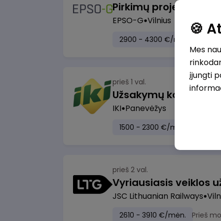
Pirkimų projektų vad
EPSO-G
Vilnius
🍪 
2900 - 4300 €/mėn.
Prieš 
Mes naud
rinkodar
įjungti 
prieš 1 val.
informa
IKI
Panevėžys
1500 - 2300 €/mėn.
Prieš m
prieš 2 val.
JSC Lithuanian Railways
Viln
2610 - 3910 €/mėn.
Prieš m