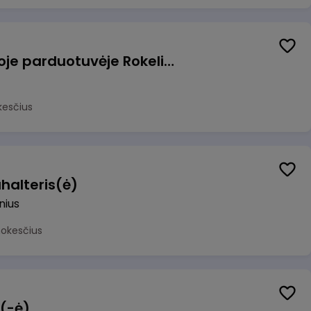
Pardavėjas (-a) naujoje parduotuvėje Rokeliuose (NEMOKAMAS TRANSPORTAS)
kesčius
halteris(ė)
lnius
mokesčius
 (-ė)