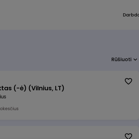
Darbd
Rūšiuoti
as (-ė) (Vilnius, LT)
ius
mokesčius