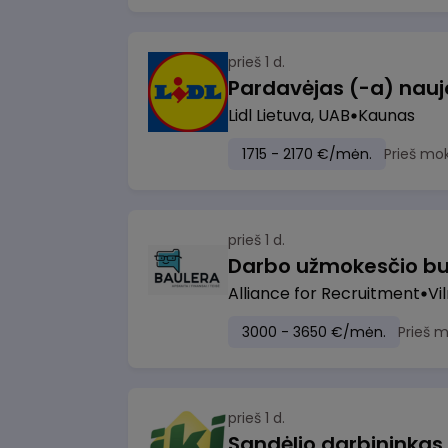
prieš 1 d.
Lidl Lietuva, UAB
Kaunas
1715 - 2170 €/mėn.
Prieš mo
prieš 1 d.
Darbo užmokesčio bu
Alliance for Recruitment
Vi
3000 - 3650 €/mėn.
Prieš 
prieš 1 d.
Sandėlio darbininkas