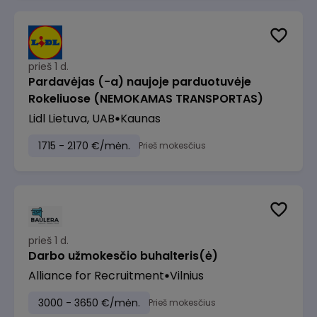
prieš 1 d.
Pardavėjas (-a) naujoje parduotuvėje
Rokeliuose (NEMOKAMAS TRANSPORTAS)
Lidl Lietuva, UAB
Kaunas
1715 - 2170 €/mėn.
Prieš mokesčius
prieš 1 d.
Darbo užmokesčio buhalteris(ė)
Alliance for Recruitment
Vilnius
3000 - 3650 €/mėn.
Prieš mokesčius