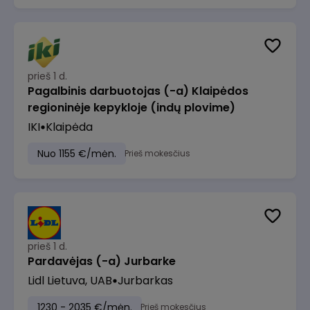
prieš 1 d.
Pagalbinis darbuotojas (-a) Klaipėdos
regioninėje kepykloje (indų plovime)
IKI
Klaipėda
Nuo 1155 €/mėn.
Prieš mokesčius
prieš 1 d.
Pardavėjas (-a) Jurbarke
Lidl Lietuva, UAB
Jurbarkas
1230 - 2035 €/mėn.
Prieš mokesčius