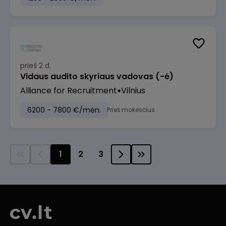
prieš 2 d.
Vidaus audito skyriaus vadovas (-ė)
Alliance for Recruitment
Vilnius
6200 - 7800 €/mėn.
Prieš mokesčius
1
2
3