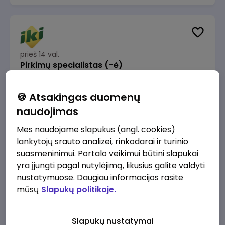
prieš 14 val.
Pirkimų specialistas (-ė)
IKI
Vilnius
🍪 Atsakingas duomenų
1600 - 1900 €/mėn.
Prieš mokesčius
naudojimas
Mes naudojame slapukus (angl. cookies)
lankytojų srauto analizei, rinkodarai ir turinio
suasmeninimui. Portalo veikimui būtini slapukai
yra įjungti pagal nutylėjimą, likusius galite valdyti
prieš 14 val.
IT sprendimų architektas (-ė) (Vilnius, LT)
nustatymuose. Daugiau informacijos rasite
mūsų
Slapukų politikoje.
JSC Lithuanian Railways
Vilnius
4945 - 7415 €/mėn.
Prieš mokesčius
Slapukų nustatymai