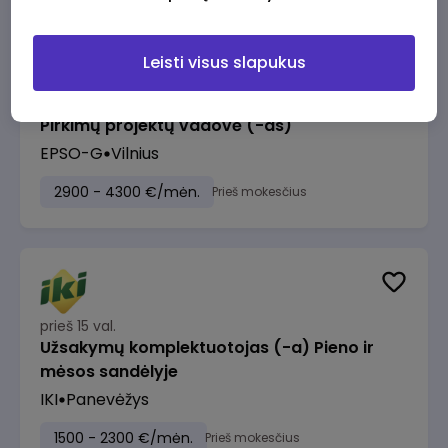
Leisti visus slapukus
prieš 14 val.
Pirkimų projektų vadovė (-as)
EPSO-G
Vilnius
2900 - 4300 €/mėn.
Prieš mokesčius
prieš 15 val.
Užsakymų komplektuotojas (-a) Pieno ir
mėsos sandėlyje
IKI
Panevėžys
1500 - 2300 €/mėn.
Prieš mokesčius