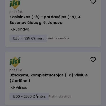
prieš 1 d.
Kasininkas (-ė) - pardavėjas (-a), J.
Basanavičiaus g. 6, Jonava
IKI
Jonava
1230 - 1325 €/mėn.
Prieš mokesčius
prieš 1 d.
Užsakymų komplektuotojas (-a) Vilniuje
(Gariūnai)
IKI
Vilnius
1500 - 2500 €/mėn.
Prieš mokesčius