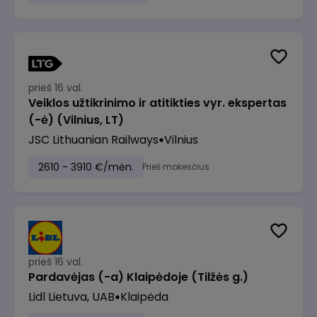
prieš 16 val.
Veiklos užtikrinimo ir atitikties vyr. ekspertas
(-ė) (Vilnius, LT)
JSC Lithuanian Railways
Vilnius
2610 - 3910 €/mėn.
Prieš mokesčius
prieš 16 val.
Pardavėjas (-a) Klaipėdoje (Tilžės g.)
Lidl Lietuva, UAB
Klaipėda