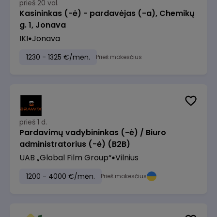
prieš 20 val.
Kasininkas (-ė) - pardavėjas (-a), Chemikų
g. 1, Jonava
IKI
Jonava
1230 - 1325 €/mėn.
Prieš mokesčius
prieš 1 d.
Pardavimų vadybininkas (-ė) / Biuro
administratorius (-ė) (B2B)
UAB „Global Film Group“
Vilnius
1200 - 4000 €/mėn.
Prieš mokesčius