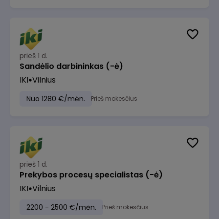
prieš 1 d.
Sandėlio darbininkas (-ė)
IKI
Vilnius
Nuo 1280 €/mėn.
Prieš mokesčius
prieš 1 d.
Prekybos procesų specialistas (-ė)
IKI
Vilnius
2200 - 2500 €/mėn.
Prieš mokesčius