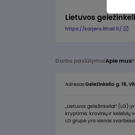
Lietuvos geležinkeli
https://karjera.litrail.lt/
Darbo pasiūlymai
Apie mus
P
Adresas:
Geležinkelio g. 16, Vi
„Lietuvos geležinkeliai“ (LG) y
kryptimis: krovinių ir keleivių 
LG grupė yra vienas svarbiaus