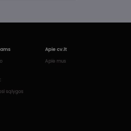
iams
Apie cv.lt
bo
Apie mus
t
si sąlygos