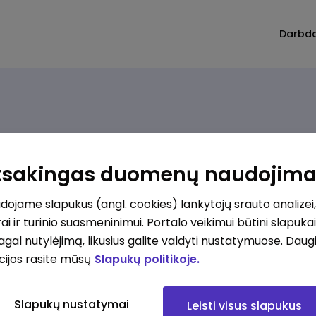
Darbd
Atsakingas duomenų naudojim
ojame slapukus (angl. cookies) lankytojų srauto analizei,
ai ir turinio suasmeninimui. Portalo veikimui būtini slapuka
pagal nutylėjimą, likusius galite valdyti nustatymuose. Daug
cijos rasite mūsų
Slapukų politikoje.
Slapukų nustatymai
Leisti visus slapukus