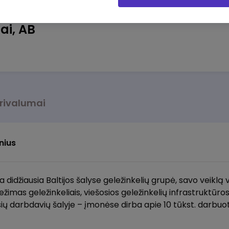
ai, AB
rivalumai
lnius
ra didžiausia Baltijos šalyse geležinkelių grupė, savo veiklą
vežimas geležinkeliais, viešosios geležinkelių infrastruktūro
ių darbdavių šalyje – įmonėse dirba apie 10 tūkst. darbuot