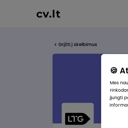
Grįžti į skelbimus
🍪 
Mes naud
rinkodar
įjungti 
informa