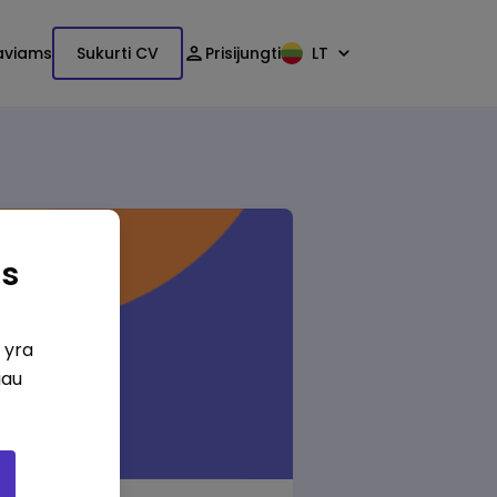
aviams
Sukurti CV
Prisijungti
LT
as
i yra
iau