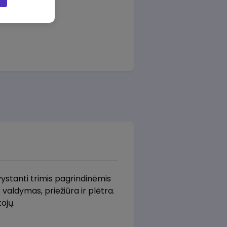
 vystanti trimis pagrindinėmis
s valdymas, priežiūra ir plėtra.
ojų.