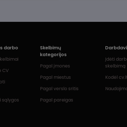
ms darbo
Skelbimų
Darbdav
kategorijos
skelbimai
Įdėti dar
Pagal įmones
skelbimą
o CV
Pagal miestus
Kodėl cv.l
oti
Pagal verslo sritis
Naudojimo
i sąlygos
Pagal pareigas