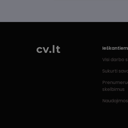
Ieškantie
Visi darbo 
Sukurti sav
Prenumeru
skelbimus
Naudojimos