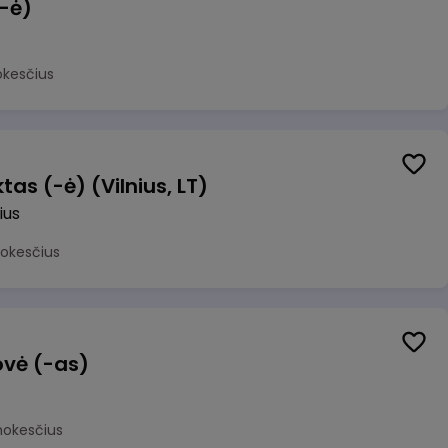
(-ė)
okesčius
as (-ė) (Vilnius, LT)
ius
mokesčius
ovė (-as)
mokesčius