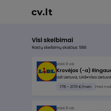
Visi skelbimai
Rastų skelbimų skaičius: 586
prieš 9 val.
Lidl Lietuva, UAB
Visa Lietuv
1715 - 2170 €/mėn.
Prieš mo
prieš 9 val.