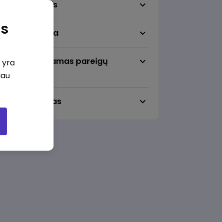
Darbo sritis
as
Darbo vieta
Pageidaujamas pareigų
i yra
lygmuo
iau
Darbo laikas