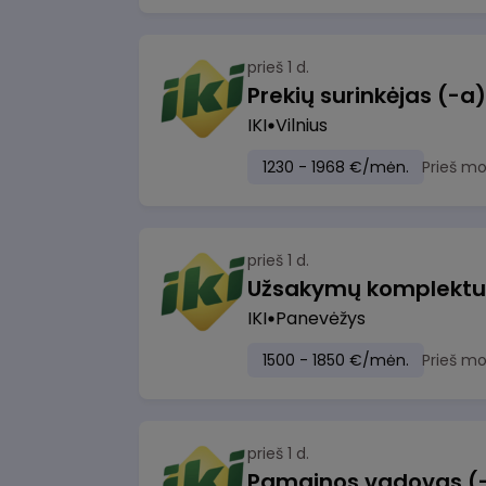
prieš 1 d.
IKI
Vilnius
1230 - 1968 €/mėn.
Prieš m
prieš 1 d.
IKI
Panevėžys
1500 - 1850 €/mėn.
Prieš m
prieš 1 d.