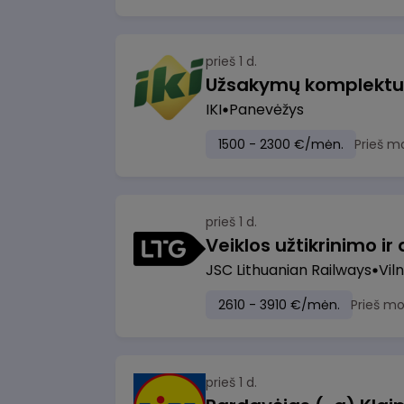
prieš 1 d.
IKI
Panevėžys
1500 - 2300 €/mėn.
Prieš m
prieš 1 d.
JSC Lithuanian Railways
Viln
2610 - 3910 €/mėn.
Prieš m
prieš 1 d.