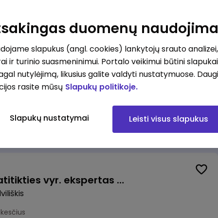
Valytojas (-a) Marijampolėje (Palangos g.) (0,25 etatu)
ė
Atsakingas duomenų naudojim
esčius
ojame slapukus (angl. cookies) lankytojų srauto analizei,
ai ir turinio suasmeninimui. Portalo veikimui būtini slapuka
pagal nutylėjimą, likusius galite valdyti nustatymuose. Daug
cijos rasite mūsų
Slapukų politikoje.
Talent Development Project Manager (fixed term - 1.5 years)
Slapukų nustatymai
Leisti visus slapukus
us
Veiklos užtikrinimo ir atitikties vyr. ekspertas (-ė) (Radviliškis) (Radviliškis, LT)
iliškis
okesčius