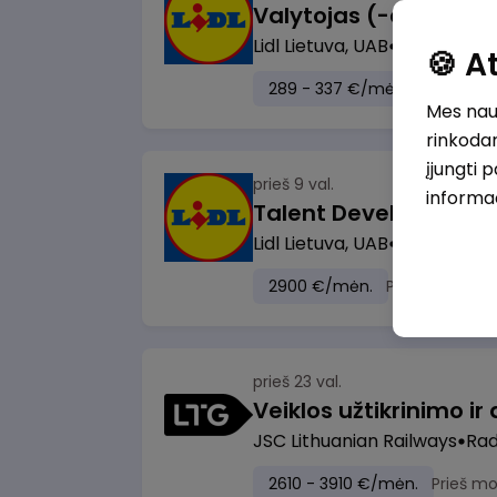
Lidl Lietuva, UAB
Marijampol
🍪 
289 - 337 €/mėn.
Prieš mok
Mes naud
rinkodar
įjungti 
prieš 9 val.
informa
Lidl Lietuva, UAB
Vilnius
2900 €/mėn.
Prieš mokesči
prieš 23 val.
JSC Lithuanian Railways
Radv
2610 - 3910 €/mėn.
Prieš m