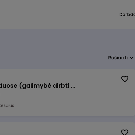
Darbd
Rūšiuoti
Krovėjas (-a) Ringauduose (galimybė dirbti nepilnu etatu)
a
kesčius