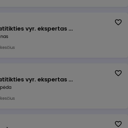
Veiklos užtikrinimo ir atitikties vyr. ekspertas (-ė) (Kaunas) (Kaunas, LT)
unas
okesčius
Veiklos užtikrinimo ir atitikties vyr. ekspertas (-ė) (Klaipėda) (Klaipėda, LT)
ipėda
okesčius