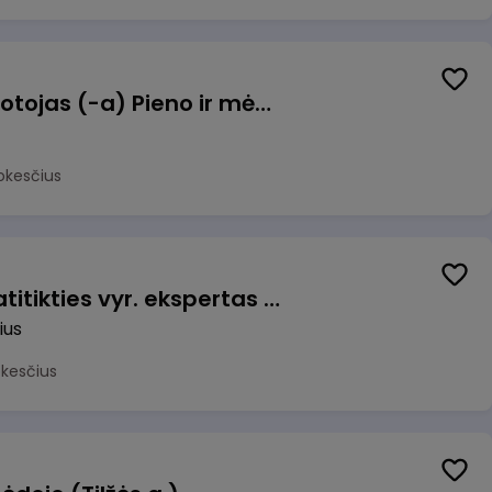
Užsakymų komplektuotojas (-a) Pieno ir mėsos sandėlyje
okesčius
Veiklos užtikrinimo ir atitikties vyr. ekspertas (-ė) (Vilnius, LT)
ius
okesčius