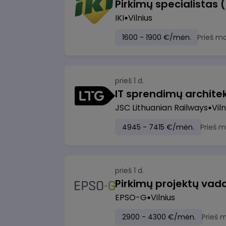
Pirkimų specialistas 
IKI
Vilnius
1600 - 1900 €/mėn.
Prieš m
prieš 1 d.
IT sprendimų architekt
JSC Lithuanian Railways
Viln
4945 - 7415 €/mėn.
Prieš 
prieš 1 d.
Pirkimų projektų vad
EPSO-G
Vilnius
2900 - 4300 €/mėn.
Prieš 