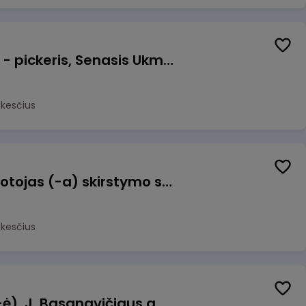
Prekių surinkėjas (-a) - pickeris, Senasis Ukmergės kelias 8, Avižieniai
okesčius
Užsakymų komplektuotojas (-a) skirstymo sandėlyje
okesčius
Pamainos vadovas (-ė), J. Basanavičiaus g. 6, Jonava