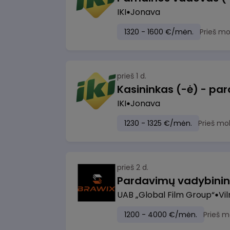
IKI
Jonava
1320 - 1600 €/mėn.
Prieš m
prieš 1 d.
IKI
Jonava
1230 - 1325 €/mėn.
Prieš mo
prieš 2 d.
UAB „Global Film Group“
Vil
1200 - 4000 €/mėn.
Prieš m