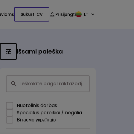
aviams
Sukurti CV
Prisijungti
LT
Išsami paieška
Nuotolinis darbas
Specialūs poreikiai / negalia
Вітаємо українців