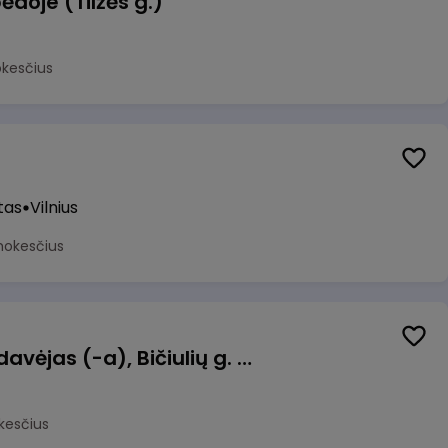
ėdoje (Tilžės g.)
okesčius
tas
Vilnius
mokesčius
Kasininkas (-ė) - pardavėjas (-a), Bičiulių g. 36, Bukiškis, Vilnius
kesčius