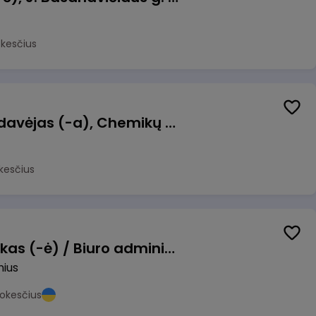
okesčius
Kasininkas (-ė) - pardavėjas (-a), Chemikų g. 1, Jonava
kesčius
Pardavimų vadybininkas (-ė) / Biuro administratorius (-ė) (B2B)
nius
okesčius