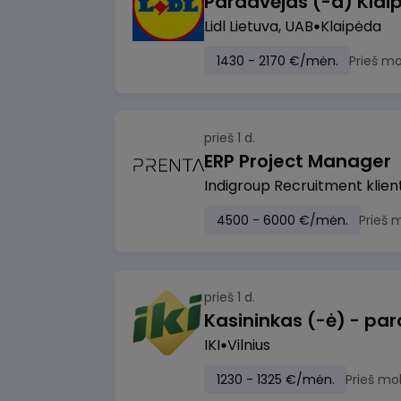
Pardavėjas (-a) Klaip
Lidl Lietuva, UAB
Klaipėda
1430 - 2170 €/mėn.
Prieš m
prieš 1 d.
ERP Project Manager
Indigroup Recruitment klien
4500 - 6000 €/mėn.
Prieš 
prieš 1 d.
IKI
Vilnius
1230 - 1325 €/mėn.
Prieš mo