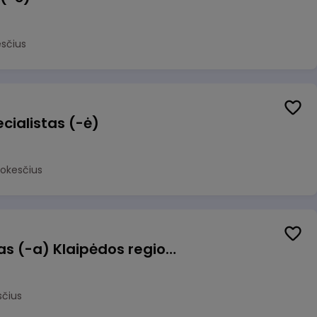
sčius
cialistas (-ė)
mokesčius
Pagalbinis darbuotojas (-a) Klaipėdos regioninėje kepykloje (indų plovime)
sčius