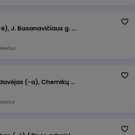
Pamainos vadovas (-ė), J. Basanavičiaus g. 6, Jonava
okesčius
Kasininkas (-ė) - pardavėjas (-a), Chemikų g. 1, Jonava
kesčius