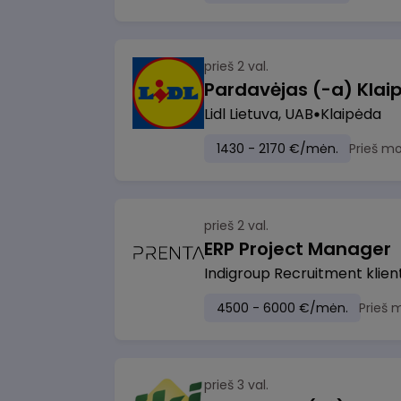
prieš 2 val.
Pardavėjas (-a) Klaip
Lidl Lietuva, UAB
Klaipėda
1430 - 2170 €/mėn.
Prieš m
prieš 2 val.
ERP Project Manager
Indigroup Recruitment klien
4500 - 6000 €/mėn.
Prieš 
prieš 3 val.