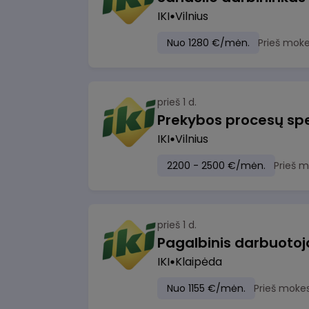
IKI
Vilnius
Nuo 1280 €/mėn.
Prieš moke
prieš 1 d.
Prekybos procesų spe
IKI
Vilnius
2200 - 2500 €/mėn.
Prieš 
prieš 1 d.
IKI
Klaipėda
Nuo 1155 €/mėn.
Prieš moke