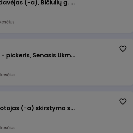
Kasininkas (-ė) - pardavėjas (-a), Bičiulių g. 36, Bukiškis, Vilnius
kesčius
Prekių surinkėjas (-a) - pickeris, Senasis Ukmergės kelias 8, Avižieniai
okesčius
Užsakymų komplektuotojas (-a) skirstymo sandėlyje
okesčius