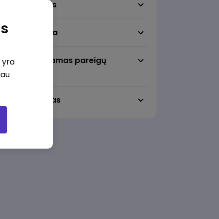
Darbo sritis
as
Darbo vieta
Pageidaujamas pareigų
i yra
lygmuo
iau
Darbo laikas