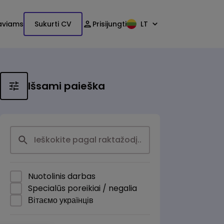
aviams
Sukurti CV
Prisijungti
LT
Išsami paieška
Nuotolinis darbas
Specialūs poreikiai / negalia
Вітаємо українців