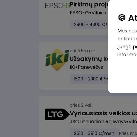
Pirkimų projektų vad
EPSO-G
Vilnius
🍪 
2900 - 4300 €/mėn.
Prieš 
Mes naud
rinkodar
įjungti 
prieš 55 min.
informa
IKI
Panevėžys
1500 - 2300 €/mėn.
Prieš m
prieš 2 val.
JSC Lithuanian Railways
Viln
2610 - 3910 €/mėn.
Prieš m