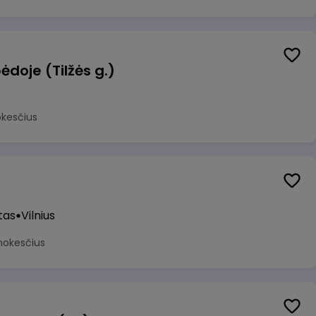
ėdoje (Tilžės g.)
okesčius
tas
Vilnius
mokesčius