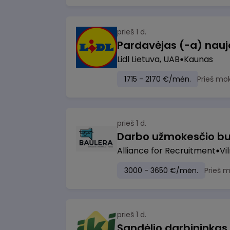
prieš 1 d.
Lidl Lietuva, UAB
Kaunas
1715 - 2170 €/mėn.
Prieš mo
prieš 1 d.
Darbo užmokesčio bu
Alliance for Recruitment
Vi
3000 - 3650 €/mėn.
Prieš 
prieš 1 d.
Sandėlio darbininkas