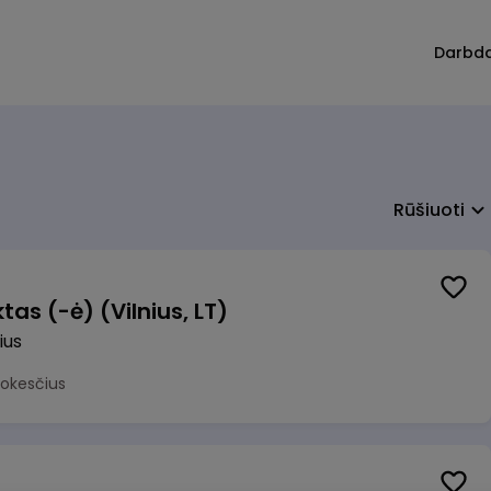
Darbd
Rūšiuoti
as (-ė) (Vilnius, LT)
ius
mokesčius