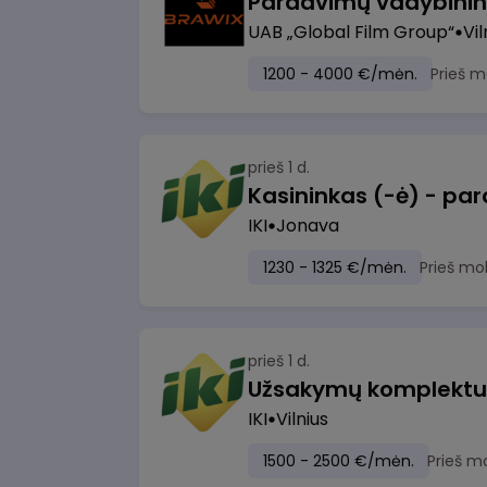
UAB „Global Film Group“
Vil
1200 - 4000 €/mėn.
Prieš m
prieš 1 d.
IKI
Jonava
1230 - 1325 €/mėn.
Prieš mo
prieš 1 d.
IKI
Vilnius
1500 - 2500 €/mėn.
Prieš m