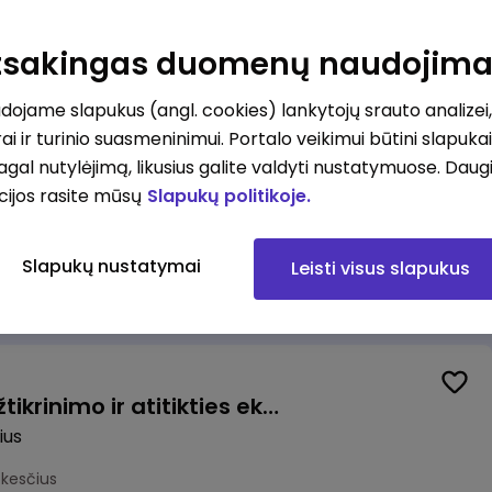
ovė (-as)
Atsakingas duomenų naudojim
mokesčius
ojame slapukus (angl. cookies) lankytojų srauto analizei,
ai ir turinio suasmeninimui. Portalo veikimui būtini slapuka
pagal nutylėjimą, likusius galite valdyti nustatymuose. Daug
cijos rasite mūsų
Slapukų politikoje.
Užsakymų komplektuotojas (-a) Pieno ir mėsos sandėlyje
Slapukų nustatymai
Leisti visus slapukus
okesčius
Vyriausiasis veiklos užtikrinimo ir atitikties ekspertas (-ė) (Vilnius, LT)
ius
okesčius