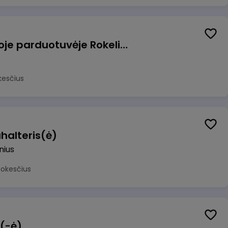
Pardavėjas (-a) naujoje parduotuvėje Rokeliuose (NEMOKAMAS TRANSPORTAS)
kesčius
halteris(ė)
lnius
mokesčius
 (-ė)