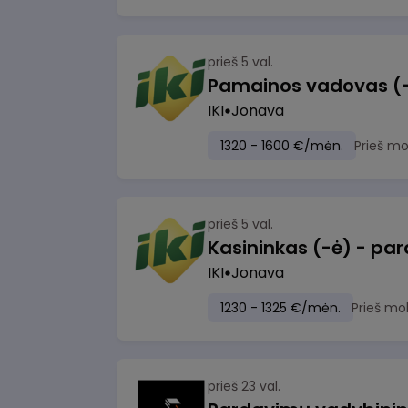
prieš 5 val.
IKI
Jonava
1320 - 1600 €/mėn.
Prieš m
prieš 5 val.
IKI
Jonava
1230 - 1325 €/mėn.
Prieš mo
prieš 23 val.