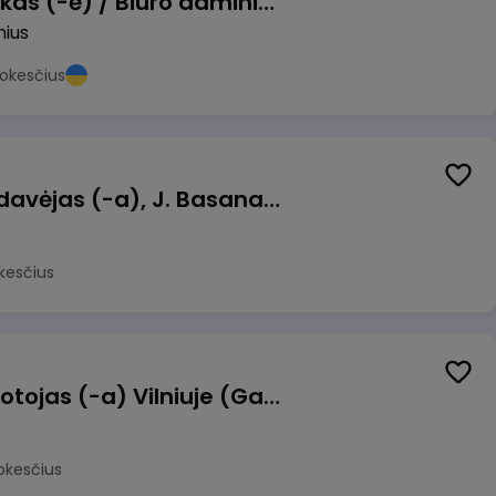
Pardavimų vadybininkas (-ė) / Biuro administratorius (-ė) (B2B)
nius
okesčius
Kasininkas (-ė) - pardavėjas (-a), J. Basanavičiaus g. 6, Jonava
kesčius
Užsakymų komplektuotojas (-a) Vilniuje (Gariūnai)
okesčius