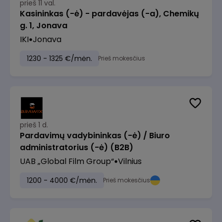
prieš 11 val.
Kasininkas (-ė) - pardavėjas (-a), Chemikų
g. 1, Jonava
IKI
Jonava
1230 - 1325 €/mėn.
Prieš mokesčius
prieš 1 d.
Pardavimų vadybininkas (-ė) / Biuro
administratorius (-ė) (B2B)
UAB „Global Film Group“
Vilnius
1200 - 4000 €/mėn.
Prieš mokesčius