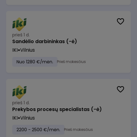
prieš 1 d.
Sandėlio darbininkas (-ė)
IKI
Vilnius
Nuo 1280 €/mėn.
Prieš mokesčius
prieš 1 d.
Prekybos procesų specialistas (-ė)
IKI
Vilnius
2200 - 2500 €/mėn.
Prieš mokesčius