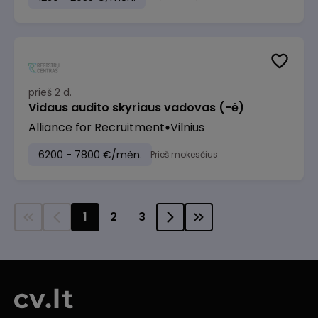
prieš 2 d.
Vidaus audito skyriaus vadovas (-ė)
Alliance for Recruitment
Vilnius
6200 - 7800 €/mėn.
Prieš mokesčius
1
2
3