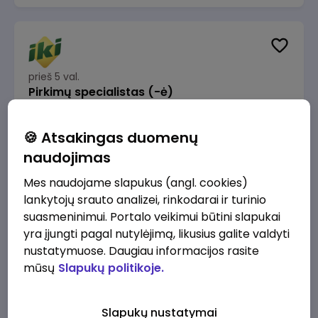
prieš 5 val.
Pirkimų specialistas (-ė)
IKI
Vilnius
🍪 Atsakingas duomenų
1600 - 1900 €/mėn.
Prieš mokesčius
naudojimas
Mes naudojame slapukus (angl. cookies)
lankytojų srauto analizei, rinkodarai ir turinio
suasmeninimui. Portalo veikimui būtini slapukai
yra įjungti pagal nutylėjimą, likusius galite valdyti
prieš 5 val.
IT sprendimų architektas (-ė) (Vilnius, LT)
nustatymuose. Daugiau informacijos rasite
mūsų
Slapukų politikoje.
JSC Lithuanian Railways
Vilnius
4945 - 7415 €/mėn.
Prieš mokesčius
Slapukų nustatymai