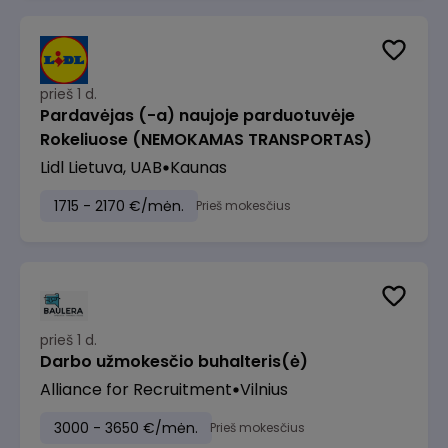
prieš 1 d.
Pardavėjas (-a) naujoje parduotuvėje
Rokeliuose (NEMOKAMAS TRANSPORTAS)
Lidl Lietuva, UAB
Kaunas
1715 - 2170 €/mėn.
Prieš mokesčius
prieš 1 d.
Darbo užmokesčio buhalteris(ė)
Alliance for Recruitment
Vilnius
3000 - 3650 €/mėn.
Prieš mokesčius