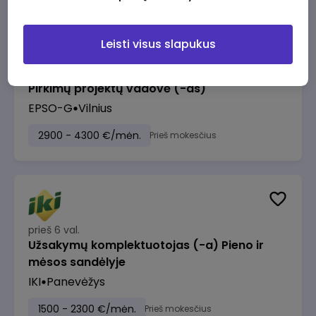
Leisti visus slapukus
prieš 5 val.
Pirkimų projektų vadovė (-as)
EPSO-G
Vilnius
2900 - 4300 €/mėn.
Prieš mokesčius
prieš 6 val.
Užsakymų komplektuotojas (-a) Pieno ir
mėsos sandėlyje
IKI
Panevėžys
1500 - 2300 €/mėn.
Prieš mokesčius