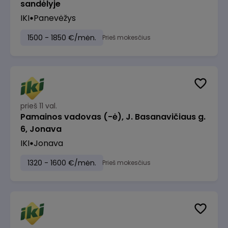
sandėlyje
IKI
Panevėžys
1500 - 1850 €/mėn.
Prieš mokesčius
prieš 11 val.
Pamainos vadovas (-ė), J. Basanavičiaus g.
6, Jonava
IKI
Jonava
1320 - 1600 €/mėn.
Prieš mokesčius