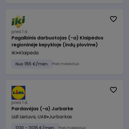
prieš 1 d.
Pagalbinis darbuotojas (-a) Klaipėdos
regioninėje kepykloje (indų plovime)
IKI
Klaipėda
Nuo 1155 €/mėn.
Prieš mokesčius
prieš 1 d.
Pardavėjas (-a) Jurbarke
Lidl Lietuva, UAB
Jurbarkas
1230 - 2035 €/mėn.
Prieš mokesčius