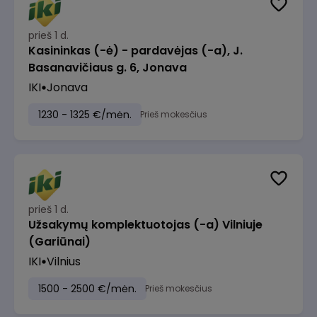
prieš 1 d.
Kasininkas (-ė) - pardavėjas (-a), J.
Basanavičiaus g. 6, Jonava
IKI
Jonava
1230 - 1325 €/mėn.
Prieš mokesčius
prieš 1 d.
Užsakymų komplektuotojas (-a) Vilniuje
(Gariūnai)
IKI
Vilnius
1500 - 2500 €/mėn.
Prieš mokesčius