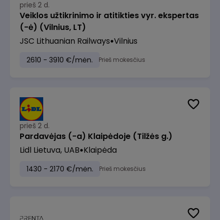
prieš 2 d.
Veiklos užtikrinimo ir atitikties vyr. ekspertas
(-ė) (Vilnius, LT)
JSC Lithuanian Railways
Vilnius
2610 - 3910 €/mėn.
Prieš mokesčius
prieš 2 d.
Pardavėjas (-a) Klaipėdoje (Tilžės g.)
Lidl Lietuva, UAB
Klaipėda
1430 - 2170 €/mėn.
Prieš mokesčius