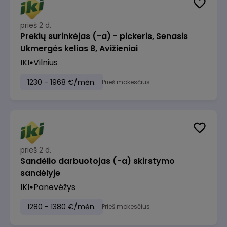
prieš 2 d.
Prekių surinkėjas (-a) - pickeris, Senasis
Ukmergės kelias 8, Avižieniai
IKI
Vilnius
1230 - 1968 €/mėn.
Prieš mokesčius
prieš 2 d.
Sandėlio darbuotojas (-a) skirstymo
sandėlyje
IKI
Panevėžys
1280 - 1380 €/mėn.
Prieš mokesčius