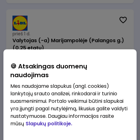
prieš 1 d.
Valytojas (-a) Marijampolėje (Palangos g.)
(0,25 etatu)
Lidl Lietuva, UAB
Marijampolė
🍪 Atsakingas duomenų
289 - 337 €/mėn.
Prieš mokesčius
naudojimas
Mes naudojame slapukus (angl. cookies)
lankytojų srauto analizei, rinkodarai ir turinio
suasmeninimui. Portalo veikimui būtini slapukai
yra įjungti pagal nutylėjimą, likusius galite valdyti
prieš 1 d.
nustatymuose. Daugiau informacijos rasite
Talent Development Project Manager (fixed
mūsų
Slapukų politikoje.
term - 1.5 years)
Lidl Lietuva, UAB
Vilnius