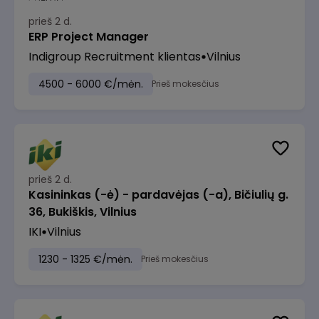
prieš 2 d.
ERP Project Manager
Indigroup Recruitment klientas
Vilnius
4500 - 6000 €/mėn.
Prieš mokesčius
prieš 2 d.
Kasininkas (-ė) - pardavėjas (-a), Bičiulių g.
36, Bukiškis, Vilnius
IKI
Vilnius
1230 - 1325 €/mėn.
Prieš mokesčius