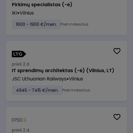
Pirkimų specialistas (-ė)
IKI
Vilnius
1600 - 1900 €/mėn.
Prieš mokesčius
prieš 2 d.
IT sprendimų architektas (-ė) (Vilnius, LT)
JSC Lithuanian Railways
Vilnius
4945 - 7415 €/mėn.
Prieš mokesčius
prieš 2 d.