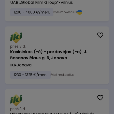
UAB „Global Film Group“
Vilnius
1200 - 4000 €/mėn.
Prieš mokesčius
prieš 3 d.
Kasininkas (-ė) - pardavėjas (-a), J.
Basanavičiaus g. 6, Jonava
IKI
Jonava
1230 - 1325 €/mėn.
Prieš mokesčius
prieš 3 d.