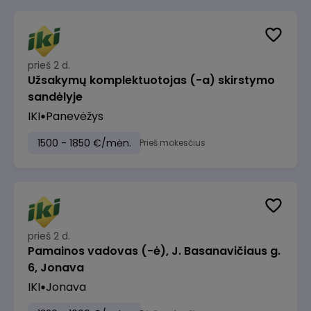
prieš 2 d.
Užsakymų komplektuotojas (-a) skirstymo
sandėlyje
IKI
Panevėžys
1500 - 1850 €/mėn.
Prieš mokesčius
prieš 2 d.
Pamainos vadovas (-ė), J. Basanavičiaus g.
6, Jonava
IKI
Jonava