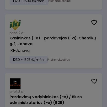
1320 - 1600 €/mėn.
Prieš mokesčius
prieš 2 d.
Kasininkas (-ė) - pardavėjas (-a), Chemikų
g. 1, Jonava
IKI
Jonava
1230 - 1325 €/mėn.
Prieš mokesčius
prieš 3 d.
Pardavimų vadybininkas (-ė) / Biuro
administratorius (-ė) (B2B)