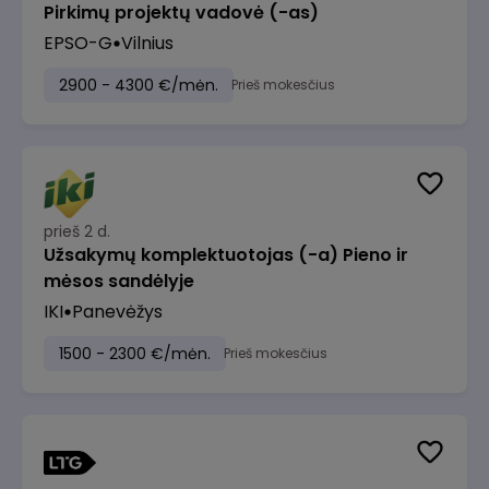
Pirkimų projektų vadovė (-as)
EPSO-G
Vilnius
2900 - 4300 €/mėn.
Prieš mokesčius
prieš 2 d.
Užsakymų komplektuotojas (-a) Pieno ir
mėsos sandėlyje
IKI
Panevėžys
1500 - 2300 €/mėn.
Prieš mokesčius