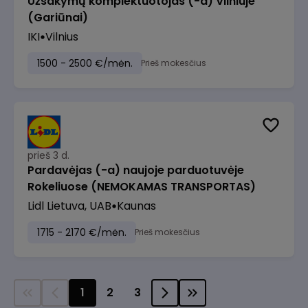
Užsakymų komplektuotojas (-a) Vilniuje
(Gariūnai)
IKI
Vilnius
1500 - 2500 €/mėn.
Prieš mokesčius
prieš 3 d.
Pardavėjas (-a) naujoje parduotuvėje
Rokeliuose (NEMOKAMAS TRANSPORTAS)
Lidl Lietuva, UAB
Kaunas
1715 - 2170 €/mėn.
Prieš mokesčius
1
2
3