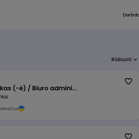
Darbd
Rūšiuoti
Pardavimų vadybininkas (-ė) / Biuro administratorius (-ė) (B2B)
nius
okesčius