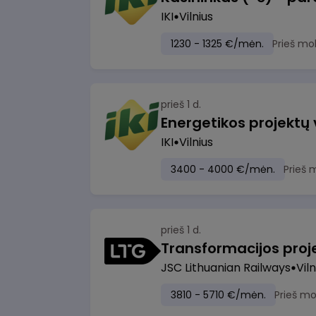
IKI
Vilnius
1230 - 1325 €/mėn.
Prieš mo
prieš 1 d.
Energetikos projektų
IKI
Vilnius
3400 - 4000 €/mėn.
Prieš 
prieš 1 d.
JSC Lithuanian Railways
Viln
3810 - 5710 €/mėn.
Prieš m