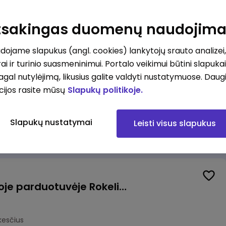
Kasininkas (-ė) - pardavėjas (-a), J. Basanavičiaus g. 6, Jonava
Atsakingas duomenų naudojim
kesčius
ojame slapukus (angl. cookies) lankytojų srauto analizei,
ai ir turinio suasmeninimui. Portalo veikimui būtini slapuka
pagal nutylėjimą, likusius galite valdyti nustatymuose. Daug
cijos rasite mūsų
Slapukų politikoje.
Užsakymų komplektuotojas (-a) Vilniuje (Gariūnai)
Slapukų nustatymai
Leisti visus slapukus
okesčius
Pardavėjas (-a) naujoje parduotuvėje Rokeliuose (NEMOKAMAS TRANSPORTAS)
kesčius