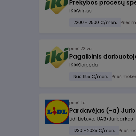
Prekybos procesų spe
IKI
Vilnius
2200 - 2500 €/mėn.
Prieš 
prieš 22 val.
IKI
Klaipėda
Nuo 1155 €/mėn.
Prieš moke
prieš 1 d.
Pardavėjas (-a) Jurb
Lidl Lietuva, UAB
Jurbarkas
1230 - 2035 €/mėn.
Prieš m