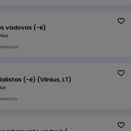
us vadovas (-ė)
lnius
mokesčius
alistas (-ė) (Vilnius, LT)
ius
okesčius