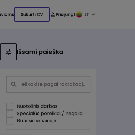
aviams
Sukurti CV
Prisijungti
LT
Išsami paieška
Nuotolinis darbas
Specialūs poreikiai / negalia
Вітаємо українців