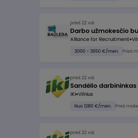
prieš 22 val.
Darbo užmokesčio bu
Alliance for Recruitment
Vi
3000 - 3650 €/mėn.
Prieš 
prieš 22 val.
Sandėlio darbininkas
IKI
Vilnius
Nuo 1280 €/mėn.
Prieš moke
prieš 22 val.