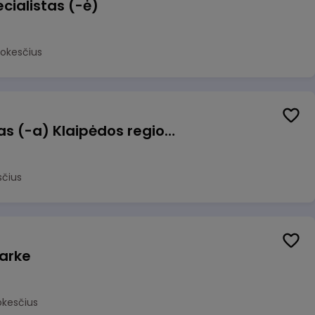
cialistas (-ė)
mokesčius
Pagalbinis darbuotojas (-a) Klaipėdos regioninėje kepykloje (indų plovime)
sčius
arke
okesčius