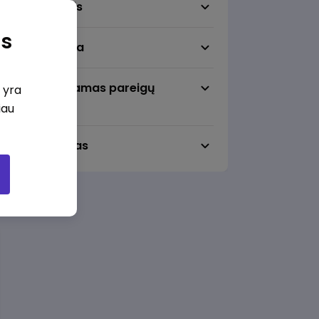
Darbo sritis
as
Darbo vieta
Pageidaujamas pareigų
i yra
lygmuo
iau
Darbo laikas