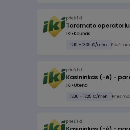
prieš 1 d.
IKI
Kaunas
1210 - 1305 €/mėn.
Prieš mo
prieš 1 d.
IKI
Utena
1230 - 1325 €/mėn.
Prieš mo
prieš 1 d.