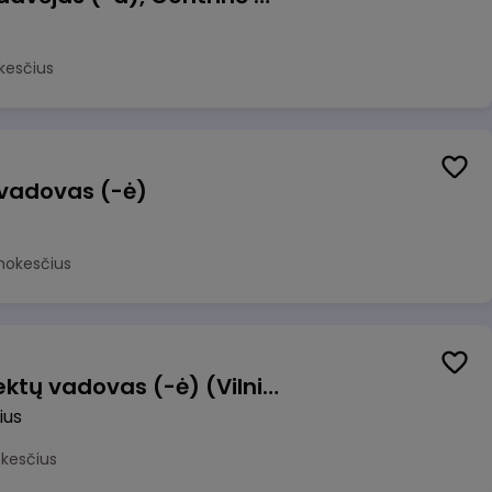
kesčius
 vadovas (-ė)
mokesčius
Transformacijos projektų vadovas (-ė) (Vilnius, LT)
ius
okesčius