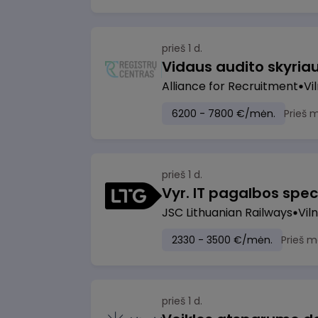
prieš 1 d.
Vidaus audito skyria
Alliance for Recruitment
Vi
6200 - 7800 €/mėn.
Prieš 
prieš 1 d.
Vyr. IT pagalbos speci
JSC Lithuanian Railways
Viln
2330 - 3500 €/mėn.
Prieš m
prieš 1 d.