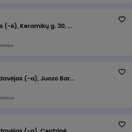
Taromato operatorius (-ė), Keramikų g. 30, Neveronys
kesčius
Kasininkas (-ė) - pardavėjas (-a), Juozo Bartašiaus g. 1, Utena
kesčius
Kasininkas (-ė) - pardavėjas (-a), Centrinė g. 62, Galgiai