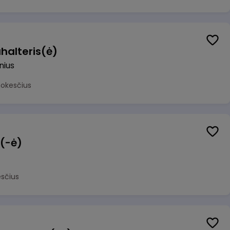
halteris(ė)
lnius
mokesčius
 (-ė)
sčius