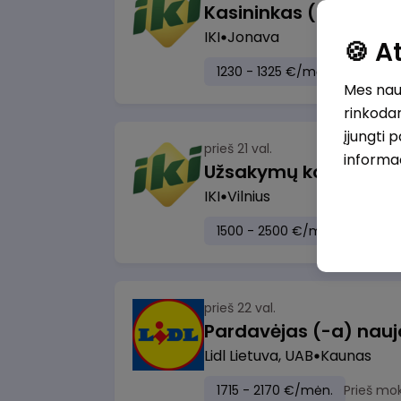
IKI
Jonava
🍪 
1230 - 1325 €/mėn.
Prieš mo
Mes naud
rinkodar
įjungti 
prieš 21 val.
informa
IKI
Vilnius
1500 - 2500 €/mėn.
Prieš m
prieš 22 val.
Lidl Lietuva, UAB
Kaunas
1715 - 2170 €/mėn.
Prieš mo