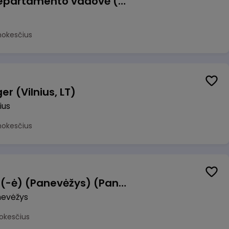
Veiklos atsparumo departamento vadovė (-as)
mokesčius
r (Vilnius, LT)
ius
mokesčius
Manevrų operatorius (-ė) (Panevėžys) (Panevėžys, LT)
evėžys
okesčius