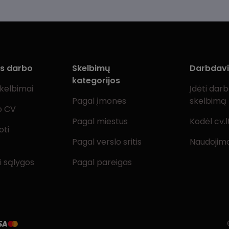
ms darbo
Skelbimų
Darbdav
kategorijos
skelbimai
Įdėti dar
Pagal įmones
skelbimą
o CV
Pagal miestus
Kodėl cv.l
oti
Pagal verslo sritis
Naudojimo
i sąlygos
Pagal pareigas