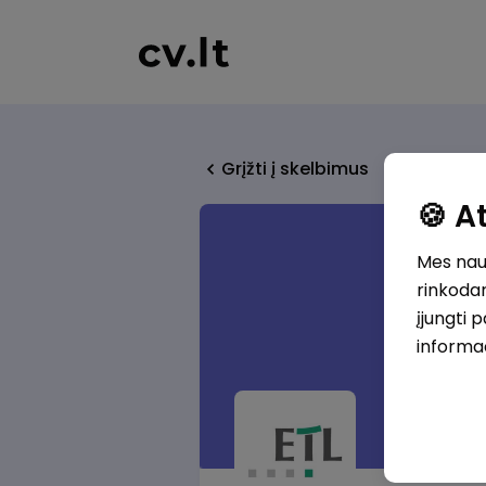
Grįžti į skelbimus
🍪 
Mes naud
rinkodar
įjungti 
informa