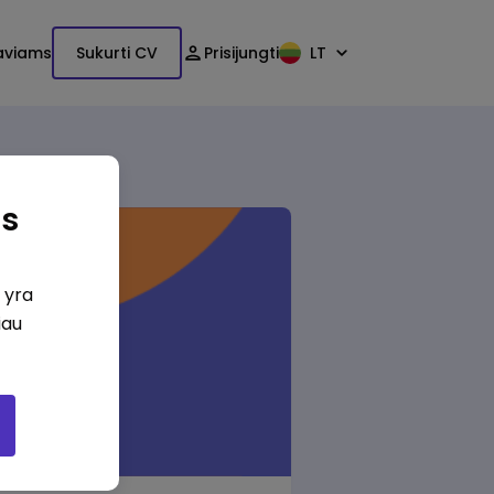
aviams
Sukurti CV
Prisijungti
LT
as
i yra
iau