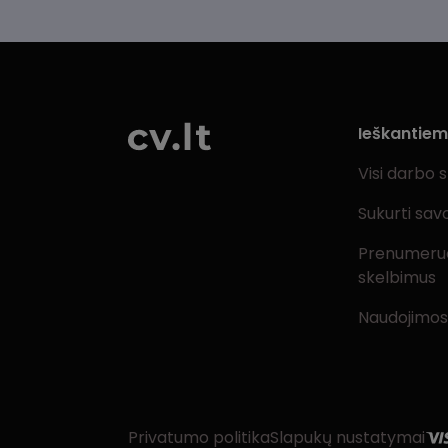
Ieškantie
Visi darbo 
Sukurti sav
Prenumeru
skelbimus
Naudojimos
Privatumo politika
Slapukų nustatymai