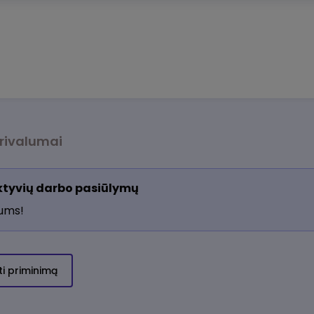
rivalumai
aktyvių darbo pasiūlymų
jums!
ti priminimą