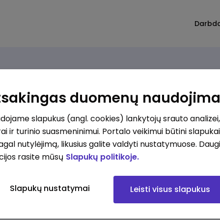
Darbd
Atsakingas duomenų naudojim
ojame slapukus (angl. cookies) lankytojų srauto analizei,
ai ir turinio suasmeninimui. Portalo veikimui būtini slapuka
pagal nutylėjimą, likusius galite valdyti nustatymuose. Daug
cijos rasite mūsų
Slapukų politikoje.
Slapukų nustatymai
Leisti visus slapukus