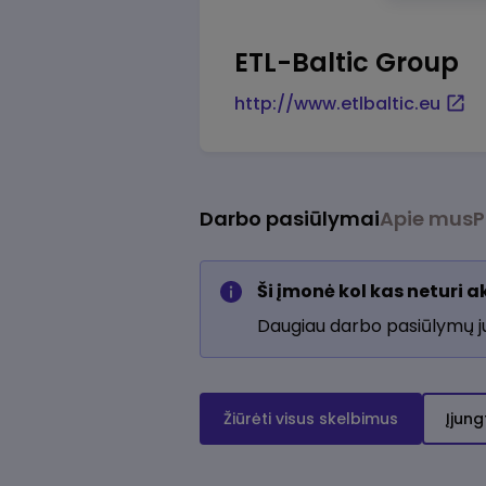
ETL-Baltic Group
http://www.etlbaltic.eu
Darbo pasiūlymai
Apie mus
P
Ši įmonė kol kas neturi 
Daugiau darbo pasiūlymų 
Žiūrėti visus skelbimus
Įjung