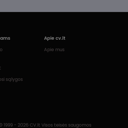
iams
Apie cv.lt
bo
Apie mus
t
si sąlygos
© 1999 - 2026 CV.lt Visos teisės saugomos