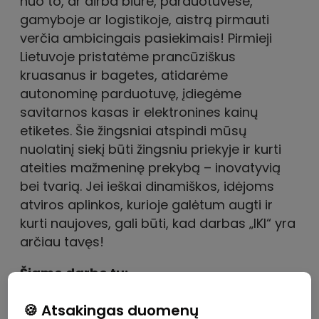
🍪 Atsakingas duomenų