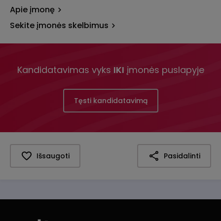
Apie įmonę
Sekite įmonės skelbimus
Kandidatavimas vyks
IKI
įmonės puslapyje
Tęsti kandidatavimą
Išsaugoti
Pasidalinti