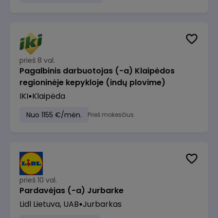
prieš 8 val.
Pagalbinis darbuotojas (-a) Klaipėdos
regioninėje kepykloje (indų plovime)
IKI
Klaipėda
Nuo 1155 €/mėn.
Prieš mokesčius
prieš 10 val.
Pardavėjas (-a) Jurbarke
Lidl Lietuva, UAB
Jurbarkas