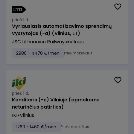
prieš 1 d.
Vyriausiasis automatizavimo sprendimų
vystytojas (-a) (Vilnius, LT)
JSC Lithuanian Railways
Vilnius
2980 - 4470 €/mėn.
Prieš mokesčius
prieš 1 d.
Konditeris (-ė) Vilniuje (apmokome
neturinčius patirties)
IKI
Vilnius
1260 - 1460 €/mėn.
Prieš mokesčius