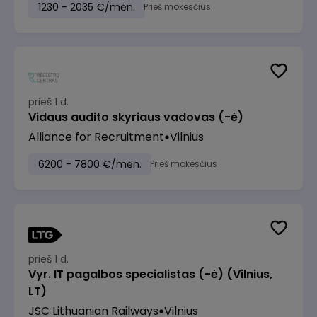
1230 - 2035 €/mėn.
Prieš mokesčius
prieš 1 d.
Vidaus audito skyriaus vadovas (-ė)
Alliance for Recruitment
Vilnius
6200 - 7800 €/mėn.
Prieš mokesčius
prieš 1 d.
Vyr. IT pagalbos specialistas (-ė) (Vilnius,
LT)
JSC Lithuanian Railways
Vilnius