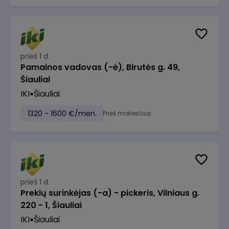
prieš 1 d.
Pamainos vadovas (-ė), Birutės g. 49,
Šiauliai
IKI
Šiauliai
1320 - 1600 €/mėn.
Prieš mokesčius
prieš 1 d.
Prekių surinkėjas (-a) - pickeris, Vilniaus g.
220 - 1, Šiauliai
IKI
Šiauliai