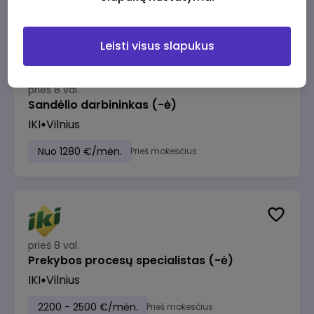
Leisti visus slapukus
prieš 8 val.
Sandėlio darbininkas (-ė)
IKI
Vilnius
Nuo 1280 €/mėn.
Prieš mokesčius
prieš 8 val.
Prekybos procesų specialistas (-ė)
IKI
Vilnius
2200 - 2500 €/mėn.
Prieš mokesčius