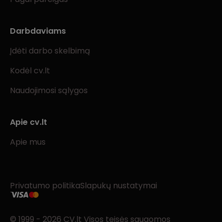
Darbdaviams
Įdėti darbo skelbimą
Kodėl cv.lt
Naudojimosi sąlygos
Apie cv.lt
Apie mus
Privatumo politika
Slapukų nustatymai
© 1999 - 2026 CV.lt Visos teisės saugomos