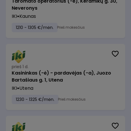
Taromato operatorius (-ė), Keramikų g. 30,
Neveronys
IKI
Kaunas
1210 - 1305 €/mėn.
Prieš mokesčius
prieš 1 d.
Kasininkas (-ė) - pardavėjas (-a), Juozo
Bartašiaus g. 1, Utena
IKI
Utena
1230 - 1325 €/mėn.
Prieš mokesčius