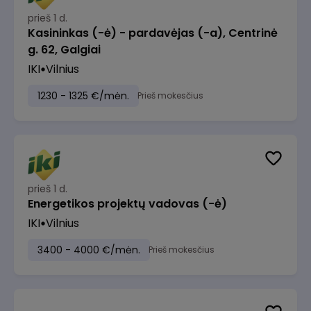
prieš 1 d.
Kasininkas (-ė) - pardavėjas (-a), Centrinė
g. 62, Galgiai
IKI
Vilnius
1230 - 1325 €/mėn.
Prieš mokesčius
prieš 1 d.
Energetikos projektų vadovas (-ė)
IKI
Vilnius
3400 - 4000 €/mėn.
Prieš mokesčius