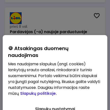
prieš 8 val.
Pardavėjas (-a) naujoje parduotuvėje
Rokeliuose (NEMOKAMAS TRANSPORTAS)
Lidl Lietuva, UAB
Kaunas
🍪 Atsakingas duomenų
1715 - 2170 €/mėn.
Prieš mokesčius
naudojimas
Mes naudojame slapukus (angl. cookies)
lankytojų srauto analizei, rinkodarai ir turinio
suasmeninimui. Portalo veikimui būtini slapukai
yra įjungti pagal nutylėjimą, likusius galite valdyti
prieš 8 val.
nustatymuose. Daugiau informacijos rasite
Darbo užmokesčio buhalteris(ė)
mūsų
Slapukų politikoje.
Alliance for Recruitment
Vilnius
3000 - 3650 €/mėn.
Slapukų nustatymai
Prieš mokesčius