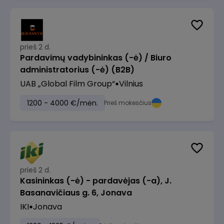
prieš 2 d.
Pardavimų vadybininkas (-ė) / Biuro
administratorius (-ė) (B2B)
UAB „Global Film Group“
Vilnius
1200 - 4000 €/mėn.
Prieš mokesčius
prieš 2 d.
Kasininkas (-ė) - pardavėjas (-a), J.
Basanavičiaus g. 6, Jonava
IKI
Jonava