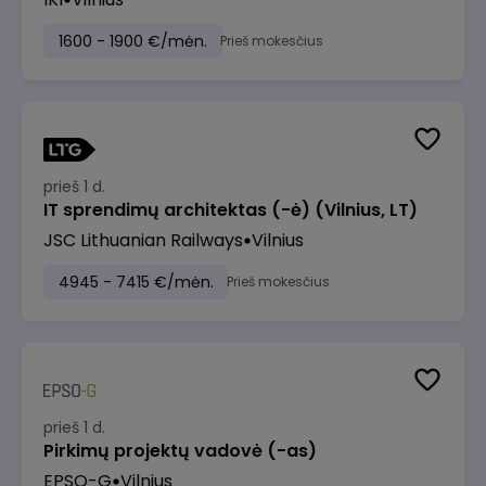
1600 - 1900 €/mėn.
Prieš mokesčius
prieš 1 d.
IT sprendimų architektas (-ė) (Vilnius, LT)
JSC Lithuanian Railways
Vilnius
4945 - 7415 €/mėn.
Prieš mokesčius
prieš 1 d.
Pirkimų projektų vadovė (-as)
EPSO-G
Vilnius