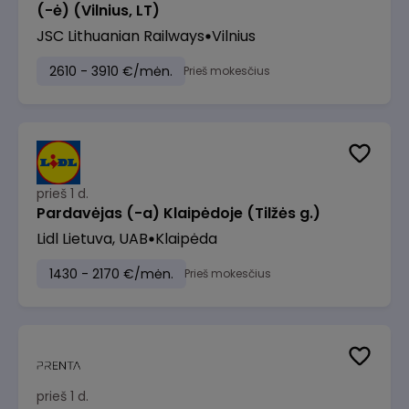
(-ė) (Vilnius, LT)
JSC Lithuanian Railways
Vilnius
2610 - 3910 €/mėn.
Prieš mokesčius
prieš 1 d.
Pardavėjas (-a) Klaipėdoje (Tilžės g.)
Lidl Lietuva, UAB
Klaipėda
1430 - 2170 €/mėn.
Prieš mokesčius
prieš 1 d.