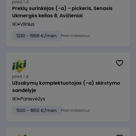
prieš 1 d.
Prekių surinkėjas (-a) - pickeris, Senasis
Ukmergės kelias 8, Avižieniai
IKI
Vilnius
1230 - 1968 €/mėn.
Prieš mokesčius
prieš 1 d.
Užsakymų komplektuotojas (-a) skirstymo
sandėlyje
IKI
Panevėžys
1500 - 1850 €/mėn.
Prieš mokesčius