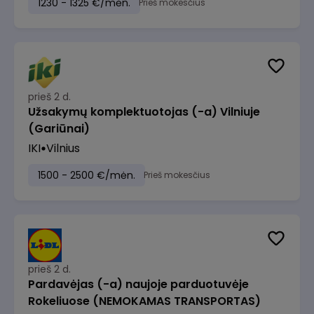
1230 - 1325 €/mėn.
Prieš mokesčius
prieš 2 d.
Užsakymų komplektuotojas (-a) Vilniuje
(Gariūnai)
IKI
Vilnius
1500 - 2500 €/mėn.
Prieš mokesčius
prieš 2 d.
Pardavėjas (-a) naujoje parduotuvėje
Rokeliuose (NEMOKAMAS TRANSPORTAS)