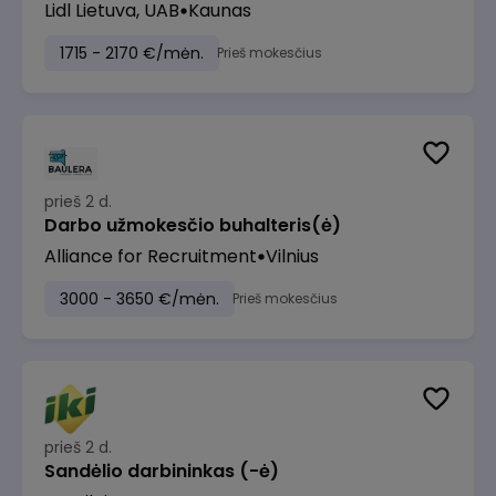
Lidl Lietuva, UAB
Kaunas
1715 - 2170 €/mėn.
Prieš mokesčius
prieš 2 d.
Darbo užmokesčio buhalteris(ė)
Alliance for Recruitment
Vilnius
3000 - 3650 €/mėn.
Prieš mokesčius
prieš 2 d.
Sandėlio darbininkas (-ė)