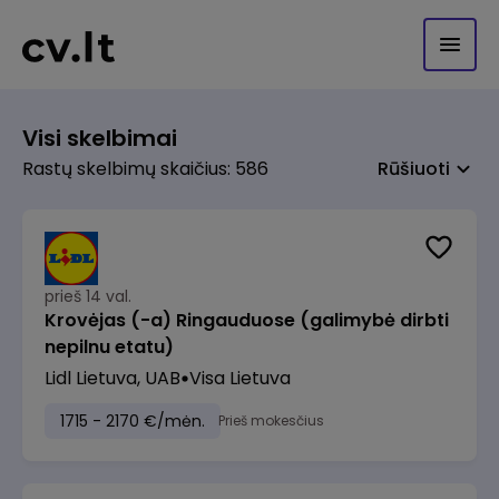
Visi skelbimai
Rastų skelbimų skaičius: 586
Rūšiuoti
prieš 14 val.
Krovėjas (-a) Ringauduose (galimybė dirbti
nepilnu etatu)
Lidl Lietuva, UAB
Visa Lietuva
1715 - 2170 €/mėn.
Prieš mokesčius