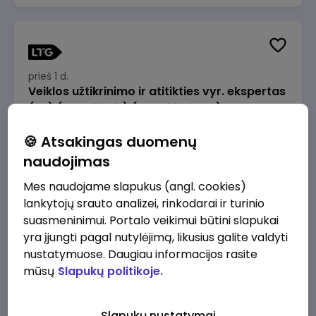
prieš 1 d.
Veiklos užtikrinimo ir atitikties vyr. ekspertas
(-ė) (Radviliškis) (Radviliškis, LT)
JSC Lithuanian Railways
Radviliškis
🍪 Atsakingas duomenų
2610 - 3910 €/mėn.
Prieš mokesčius
naudojimas
Mes naudojame slapukus (angl. cookies)
lankytojų srauto analizei, rinkodarai ir turinio
suasmeninimui. Portalo veikimui būtini slapukai
yra įjungti pagal nutylėjimą, likusius galite valdyti
prieš 1 d.
nustatymuose. Daugiau informacijos rasite
Veiklos užtikrinimo ir atitikties vyr. ekspertas
mūsų
Slapukų politikoje.
(-ė) (Kaunas) (Kaunas, LT)
JSC Lithuanian Railways
Kaunas
Slapukų nustatymai