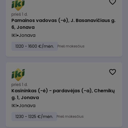
prieš 1 d.
Pamainos vadovas (-ė), J. Basanavičiaus g.
6, Jonava
IKI
Jonava
1320 - 1600 €/mėn.
Prieš mokesčius
prieš 1 d.
Kasininkas (-ė) - pardavėjas (-a), Chemikų
g. 1, Jonava
IKI
Jonava
1230 - 1325 €/mėn.
Prieš mokesčius