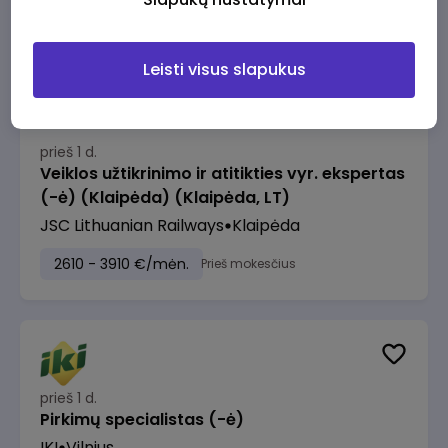
2610 - 3910 €/mėn.
Prieš mokesčius
Leisti visus slapukus
prieš 1 d.
Veiklos užtikrinimo ir atitikties vyr. ekspertas
(-ė) (Klaipėda) (Klaipėda, LT)
JSC Lithuanian Railways
Klaipėda
2610 - 3910 €/mėn.
Prieš mokesčius
prieš 1 d.
Pirkimų specialistas (-ė)
IKI
Vilnius