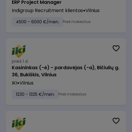
ERP Project Manager
Indigroup Recruitment klientas
Vilnius
4500 - 6000 €/mėn.
Prieš mokesčius
prieš 1 d.
Kasininkas (-ė) - pardavėjas (-a), Bičiulių g.
36, Bukiškis, Vilnius
IKI
Vilnius
1230 - 1325 €/mėn.
Prieš mokesčius