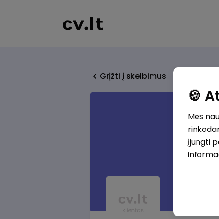
Grįžti į skelbimus
🍪 
Mes naud
rinkodar
įjungti 
informa