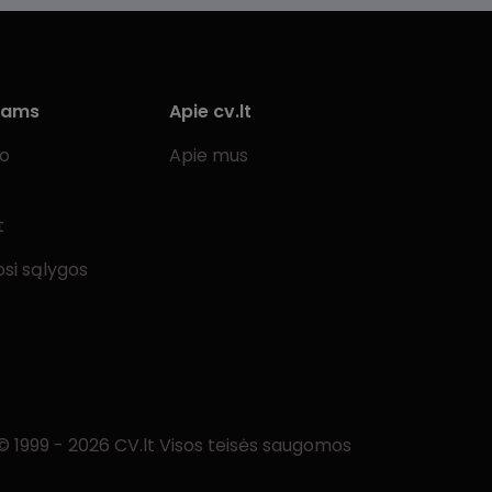
iams
Apie cv.lt
bo
Apie mus
t
si sąlygos
© 1999 - 2026 CV.lt Visos teisės saugomos