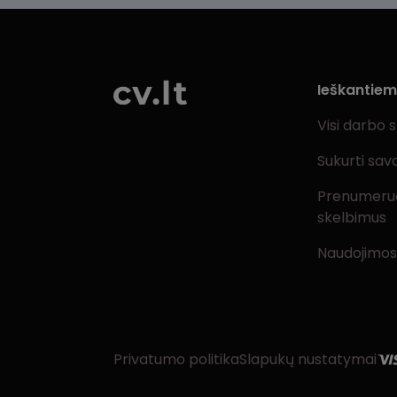
Ieškantie
Visi darbo 
Sukurti sav
Prenumeru
skelbimus
Naudojimos
Privatumo politika
Slapukų nustatymai