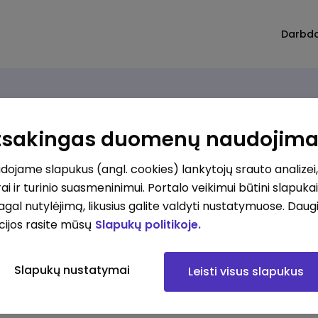
Darbd
Atsakingas duomenų naudojim
ojame slapukus (angl. cookies) lankytojų srauto analizei,
ai ir turinio suasmeninimui. Portalo veikimui būtini slapuka
pagal nutylėjimą, likusius galite valdyti nustatymuose. Daug
cijos rasite mūsų
Slapukų politikoje.
Slapukų nustatymai
Leisti visus slapukus