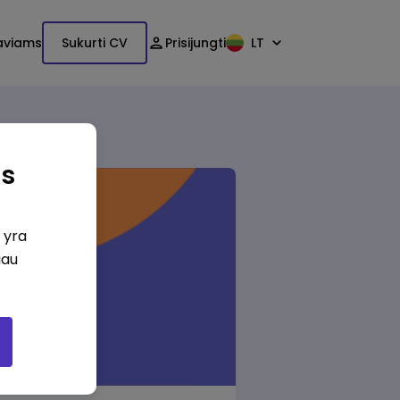
aviams
Sukurti CV
Prisijungti
LT
as
i yra
iau