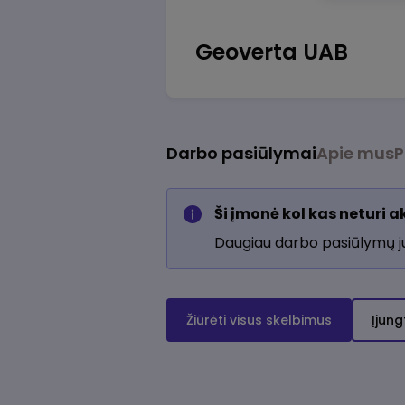
Geoverta UAB
Darbo pasiūlymai
Apie mus
P
Ši įmonė kol kas neturi 
Daugiau darbo pasiūlymų 
Žiūrėti visus skelbimus
Įjung