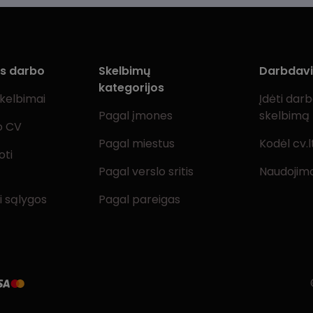
ms darbo
Skelbimų
Darbdav
kategorijos
skelbimai
Įdėti dar
Pagal įmones
skelbimą
o CV
Pagal miestus
Kodėl cv.l
oti
Pagal verslo sritis
Naudojimo
i sąlygos
Pagal pareigas