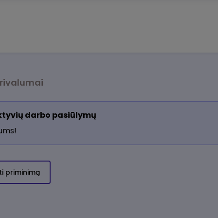
rivalumai
aktyvių darbo pasiūlymų
jums!
ti priminimą