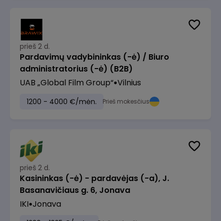
prieš 2 d.
Pardavimų vadybininkas (-ė) / Biuro
administratorius (-ė) (B2B)
UAB „Global Film Group“
Vilnius
1200 - 4000 €/mėn.
Prieš mokesčius
prieš 2 d.
Kasininkas (-ė) - pardavėjas (-a), J.
Basanavičiaus g. 6, Jonava
IKI
Jonava