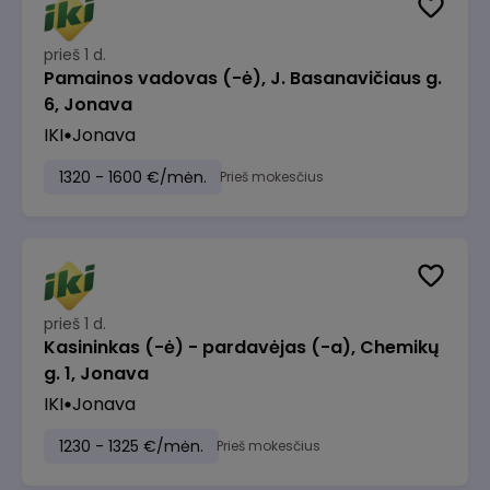
prieš 1 d.
Pamainos vadovas (-ė), J. Basanavičiaus g.
6, Jonava
IKI
Jonava
1320 - 1600 €/mėn.
Prieš mokesčius
prieš 1 d.
Kasininkas (-ė) - pardavėjas (-a), Chemikų
g. 1, Jonava
IKI
Jonava
1230 - 1325 €/mėn.
Prieš mokesčius