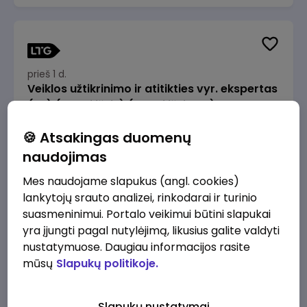
prieš 1 d.
Veiklos užtikrinimo ir atitikties vyr. ekspertas
(-ė) (Radviliškis) (Radviliškis, LT)
JSC Lithuanian Railways
Radviliškis
🍪 Atsakingas duomenų
2610 - 3910 €/mėn.
Prieš mokesčius
naudojimas
Mes naudojame slapukus (angl. cookies)
lankytojų srauto analizei, rinkodarai ir turinio
suasmeninimui. Portalo veikimui būtini slapukai
yra įjungti pagal nutylėjimą, likusius galite valdyti
prieš 1 d.
nustatymuose. Daugiau informacijos rasite
Veiklos užtikrinimo ir atitikties vyr. ekspertas
mūsų
Slapukų politikoje.
(-ė) (Kaunas) (Kaunas, LT)
JSC Lithuanian Railways
Kaunas
Slapukų nustatymai