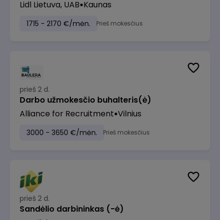
Lidl Lietuva, UAB
Kaunas
1715 - 2170 €/mėn.
Prieš mokesčius
prieš 2 d.
Darbo užmokesčio buhalteris(ė)
Alliance for Recruitment
Vilnius
3000 - 3650 €/mėn.
Prieš mokesčius
prieš 2 d.
Sandėlio darbininkas (-ė)