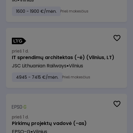
1600 - 1900 €/mėn.
Prieš mokesčius
prieš 1 d.
IT sprendimų architektas (-ė) (Vilnius, LT)
JSC Lithuanian Railways
Vilnius
4945 - 7415 €/mėn.
Prieš mokesčius
prieš 1 d.
Pirkimų projektų vadovė (-as)
EPSO-G
Vilnius