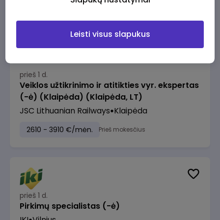
2610 - 3910 €/mėn.
Prieš mokesčius
Leisti visus slapukus
prieš 1 d.
Veiklos užtikrinimo ir atitikties vyr. ekspertas
(-ė) (Klaipėda) (Klaipėda, LT)
JSC Lithuanian Railways
Klaipėda
2610 - 3910 €/mėn.
Prieš mokesčius
prieš 1 d.
Pirkimų specialistas (-ė)
IKI
Vilnius