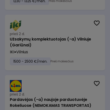
1230 - 1325 €/mėn.
Prieš mokesčius
prieš 2 d.
Užsakymų komplektuotojas (-a) Vilniuje
(Gariūnai)
IKI
Vilnius
1500 - 2500 €/mėn.
Prieš mokesčius
prieš 2 d.
Pardavėjas (-a) naujoje parduotuvėje
Rokeliuose (NEMOKAMAS TRANSPORTAS)