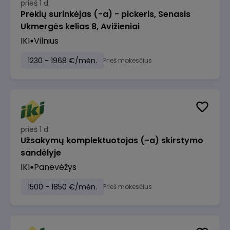
prieš 1 d.
Prekių surinkėjas (-a) - pickeris, Senasis
Ukmergės kelias 8, Avižieniai
IKI
Vilnius
1230 - 1968 €/mėn.
Prieš mokesčius
prieš 1 d.
Užsakymų komplektuotojas (-a) skirstymo
sandėlyje
IKI
Panevėžys
1500 - 1850 €/mėn.
Prieš mokesčius