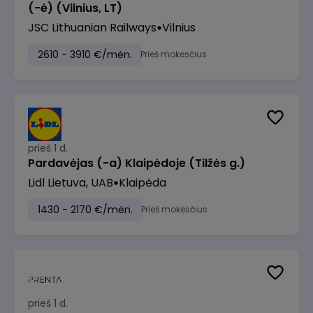
(-ė) (Vilnius, LT)
JSC Lithuanian Railways
Vilnius
2610 - 3910 €/mėn.
Prieš mokesčius
prieš 1 d.
Pardavėjas (-a) Klaipėdoje (Tilžės g.)
Lidl Lietuva, UAB
Klaipėda
1430 - 2170 €/mėn.
Prieš mokesčius
prieš 1 d.