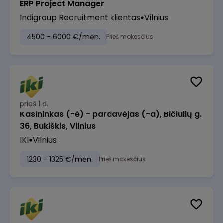
ERP Project Manager
Indigroup Recruitment klientas
Vilnius
4500 - 6000 €/mėn.
Prieš mokesčius
prieš 1 d.
Kasininkas (-ė) - pardavėjas (-a), Bičiulių g.
36, Bukiškis, Vilnius
IKI
Vilnius
1230 - 1325 €/mėn.
Prieš mokesčius