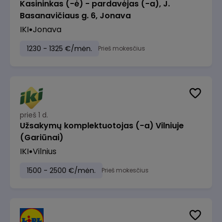
Kasininkas (-ė) - pardavėjas (-a), J.
Basanavičiaus g. 6, Jonava
IKI
Jonava
1230 - 1325 €/mėn.
Prieš mokesčius
prieš 1 d.
Užsakymų komplektuotojas (-a) Vilniuje
(Gariūnai)
IKI
Vilnius
1500 - 2500 €/mėn.
Prieš mokesčius