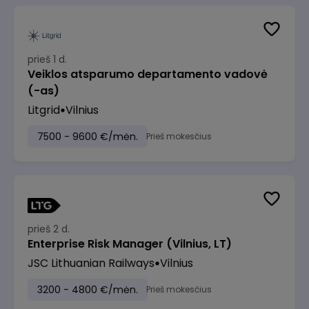
prieš 1 d.
Veiklos atsparumo departamento vadovė
(-as)
Litgrid
Vilnius
7500 - 9600 €/mėn.
Prieš mokesčius
prieš 2 d.
Enterprise Risk Manager (Vilnius, LT)
JSC Lithuanian Railways
Vilnius
3200 - 4800 €/mėn.
Prieš mokesčius