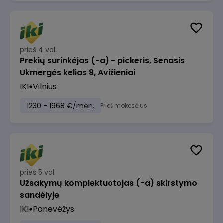
prieš 4 val.
Prekių surinkėjas (-a) - pickeris, Senasis
Ukmergės kelias 8, Avižieniai
IKI
Vilnius
1230 - 1968 €/mėn.
Prieš mokesčius
prieš 5 val.
Užsakymų komplektuotojas (-a) skirstymo
sandėlyje
IKI
Panevėžys