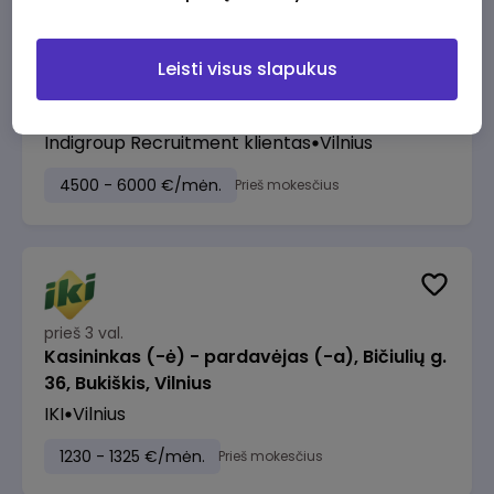
Leisti visus slapukus
prieš 2 val.
ERP Project Manager
Indigroup Recruitment klientas
Vilnius
4500 - 6000 €/mėn.
Prieš mokesčius
prieš 3 val.
Kasininkas (-ė) - pardavėjas (-a), Bičiulių g.
36, Bukiškis, Vilnius
IKI
Vilnius
1230 - 1325 €/mėn.
Prieš mokesčius