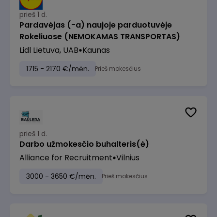
prieš 1 d.
Pardavėjas (-a) naujoje parduotuvėje
Rokeliuose (NEMOKAMAS TRANSPORTAS)
Lidl Lietuva, UAB
Kaunas
1715 - 2170 €/mėn.
Prieš mokesčius
prieš 1 d.
Darbo užmokesčio buhalteris(ė)
Alliance for Recruitment
Vilnius
3000 - 3650 €/mėn.
Prieš mokesčius