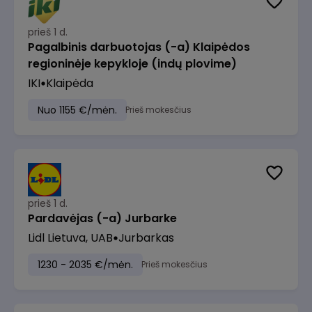
prieš 1 d.
Pagalbinis darbuotojas (-a) Klaipėdos
regioninėje kepykloje (indų plovime)
IKI
Klaipėda
Nuo 1155 €/mėn.
Prieš mokesčius
prieš 1 d.
Pardavėjas (-a) Jurbarke
Lidl Lietuva, UAB
Jurbarkas
1230 - 2035 €/mėn.
Prieš mokesčius