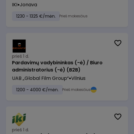
IKI
Jonava
1230 - 1325 €/mėn.
Prieš mokesčius
prieš 1 d.
Pardavimų vadybininkas (-ė) / Biuro
administratorius (-ė) (B2B)
UAB „Global Film Group“
Vilnius
1200 - 4000 €/mėn.
Prieš mokesčius
prieš 1 d.