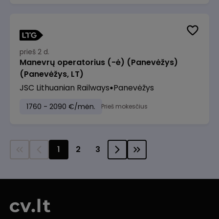
prieš 2 d.
Manevrų operatorius (-ė) (Panevėžys)
(Panevėžys, LT)
JSC Lithuanian Railways
Panevėžys
1760 - 2090 €/mėn.
Prieš mokesčius
1
2
3