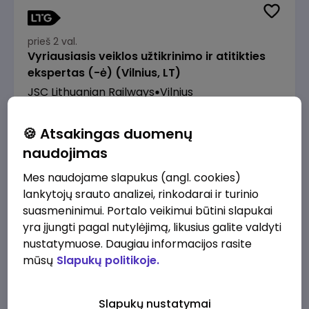
prieš 2 val.
Vyriausiasis veiklos užtikrinimo ir atitikties
ekspertas (-ė) (Vilnius, LT)
JSC Lithuanian Railways
Vilnius
2610 - 3910 €/mėn.
Prieš mokesčius
🍪 Atsakingas duomenų
naudojimas
Mes naudojame slapukus (angl. cookies)
lankytojų srauto analizei, rinkodarai ir turinio
suasmeninimui. Portalo veikimui būtini slapukai
prieš 2 val.
Pardavėjas (-a) Klaipėdoje (Tilžės g.)
yra įjungti pagal nutylėjimą, likusius galite valdyti
nustatymuose. Daugiau informacijos rasite
Lidl Lietuva, UAB
Klaipėda
mūsų
Slapukų politikoje.
1430 - 2170 €/mėn.
Prieš mokesčius
Slapukų nustatymai