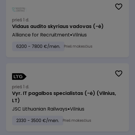
prieš 1 d.
Vidaus audito skyriaus vadovas (-ė)
Alliance for Recruitment
Vilnius
6200 - 7800 €/mėn.
Prieš mokesčius
prieš 1 d.
Vyr. IT pagalbos specialistas (-ė) (Vilnius,
LT)
JSC Lithuanian Railways
Vilnius
2330 - 3500 €/mėn.
Prieš mokesčius