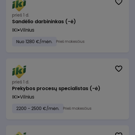
prieš 1 d.
Sandėlio darbininkas (-ė)
IKI
Vilnius
Nuo 1280 €/mėn.
Prieš mokesčius
prieš 1 d.
Prekybos procesų specialistas (-ė)
IKI
Vilnius
2200 - 2500 €/mėn.
Prieš mokesčius