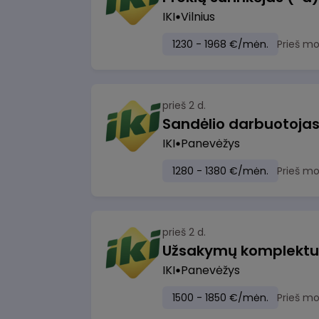
IKI
Vilnius
1230 - 1968 €/mėn.
Prieš m
prieš 2 d.
IKI
Panevėžys
1280 - 1380 €/mėn.
Prieš m
prieš 2 d.
IKI
Panevėžys
1500 - 1850 €/mėn.
Prieš m