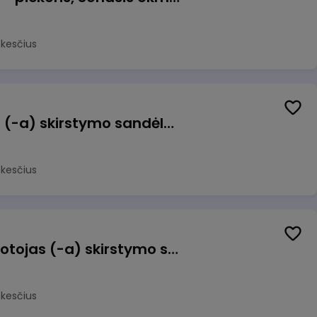
okesčius
Sandėlio darbuotojas (-a) skirstymo sandėlyje
okesčius
Užsakymų komplektuotojas (-a) skirstymo sandėlyje
okesčius