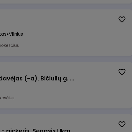
tas
Vilnius
mokesčius
Kasininkas (-ė) - pardavėjas (-a), Bičiulių g. 36, Bukiškis, Vilnius
kesčius
Prekių surinkėjas (-a) - pickeris, Senasis Ukmergės kelias 8, Avižieniai