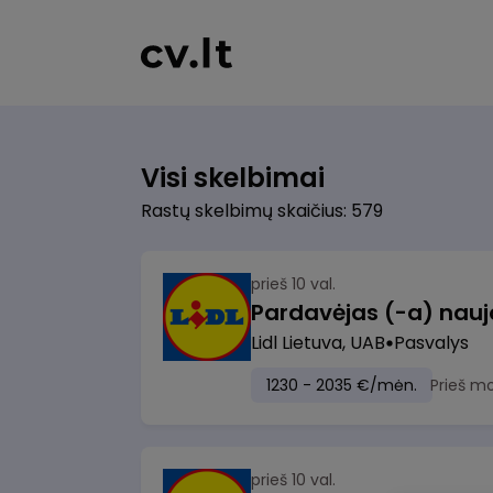
Visi skelbimai
Rastų skelbimų skaičius: 579
prieš 10 val.
Lidl Lietuva, UAB
Pasvalys
1230 - 2035 €/mėn.
Prieš m
prieš 10 val.