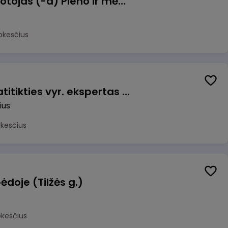
Užsakymų komplektuotojas (-a) Pieno ir mėsos sandėlyje
okesčius
Veiklos užtikrinimo ir atitikties vyr. ekspertas (-ė) (Vilnius, LT)
ius
okesčius
ėdoje (Tilžės g.)
okesčius