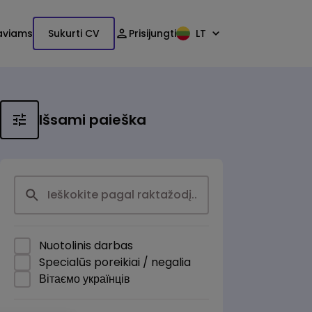
aviams
Sukurti CV
Prisijungti
LT
Išsami paieška
Nuotolinis darbas
Specialūs poreikiai / negalia
Вітаємо українців