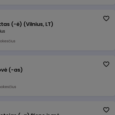
as (-ė) (Vilnius, LT)
ius
mokesčius
ovė (-as)
mokesčius