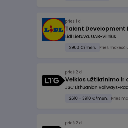
prieš 1 d.
Lidl Lietuva, UAB
Vilnius
2900 €/mėn.
Prieš mokesči
prieš 2 d.
JSC Lithuanian Railways
Radv
2610 - 3910 €/mėn.
Prieš m
prieš 2 d.