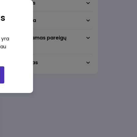
Darbo sritis
as
Darbo vieta
Pageidaujamas pareigų
i yra
lygmuo
iau
Darbo laikas