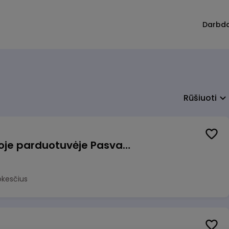
Darbd
Rūšiuoti
Pardavėjas (-a) naujoje parduotuvėje Pasvalyje (PAPILDOMAS 600€ PRIEDAS)
okesčius