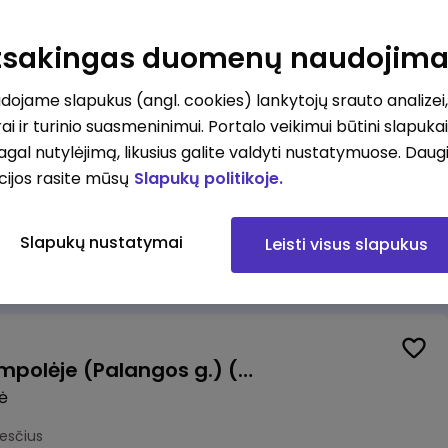
Pardavėjas (-a) Vilniuje (Bajorų kelias) (terminuota sutartis iki 3 mėn. laikotarpiui)
Atsakingas duomenų naudojim
okesčius
ojame slapukus (angl. cookies) lankytojų srauto analizei,
ai ir turinio suasmeninimui. Portalo veikimui būtini slapuka
pagal nutylėjimą, likusius galite valdyti nustatymuose. Daug
cijos rasite mūsų
Slapukų politikoje.
Krovėjas (-a) Ringauduose (galimybė dirbti nepilnu etatu)
a
Slapukų nustatymai
Leisti visus slapukus
kesčius
Valytojas (-a) Marijampolėje (Palangos g.) (0,25 etatu)
ė
esčius