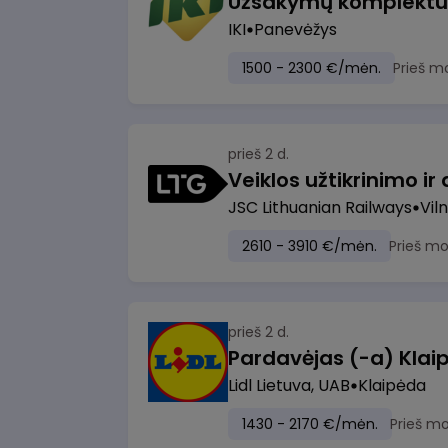
IKI
Panevėžys
1500 - 2300 €/mėn.
Prieš m
prieš 2 d.
JSC Lithuanian Railways
Viln
2610 - 3910 €/mėn.
Prieš m
prieš 2 d.
Pardavėjas (-a) Klaip
Lidl Lietuva, UAB
Klaipėda
1430 - 2170 €/mėn.
Prieš m