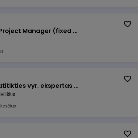
Talent Development Project Manager (fixed term - 1.5 years)
us
Veiklos užtikrinimo ir atitikties vyr. ekspertas (-ė) (Radviliškis) (Radviliškis, LT)
iliškis
okesčius