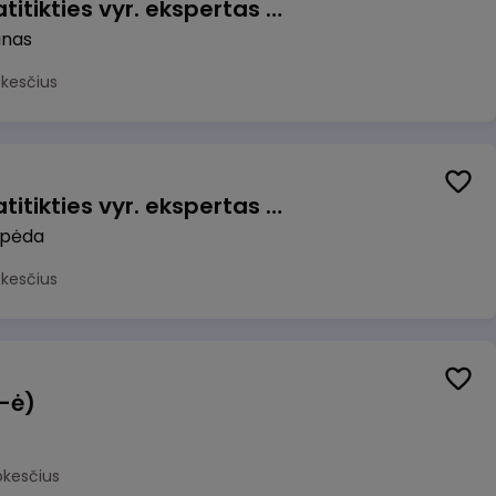
Veiklos užtikrinimo ir atitikties vyr. ekspertas (-ė) (Kaunas) (Kaunas, LT)
unas
okesčius
Veiklos užtikrinimo ir atitikties vyr. ekspertas (-ė) (Klaipėda) (Klaipėda, LT)
ipėda
okesčius
(-ė)
okesčius