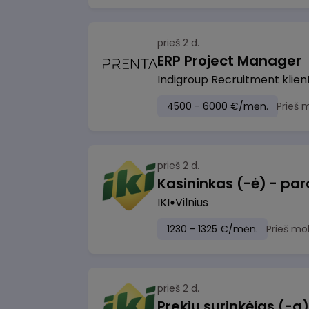
prieš 2 d.
ERP Project Manager
Indigroup Recruitment klien
4500 - 6000 €/mėn.
Prieš 
prieš 2 d.
IKI
Vilnius
1230 - 1325 €/mėn.
Prieš mo
prieš 2 d.