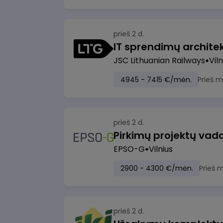
prieš 2 d.
IT sprendimų architekt
JSC Lithuanian Railways
Viln
4945 - 7415 €/mėn.
Prieš 
prieš 2 d.
Pirkimų projektų vad
EPSO-G
Vilnius
2900 - 4300 €/mėn.
Prieš 
prieš 2 d.