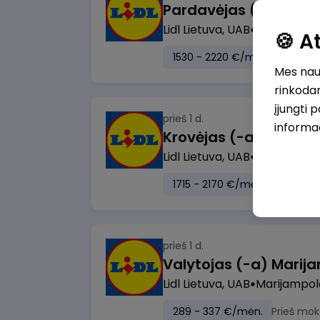
Lidl Lietuva, UAB
Vilnius
🍪 
1530 - 2220 €/mėn.
Prieš m
Mes naud
rinkodar
įjungti 
prieš 1 d.
informa
Lidl Lietuva, UAB
Visa Lietuv
1715 - 2170 €/mėn.
Prieš mo
prieš 1 d.
Lidl Lietuva, UAB
Marijampol
289 - 337 €/mėn.
Prieš mok