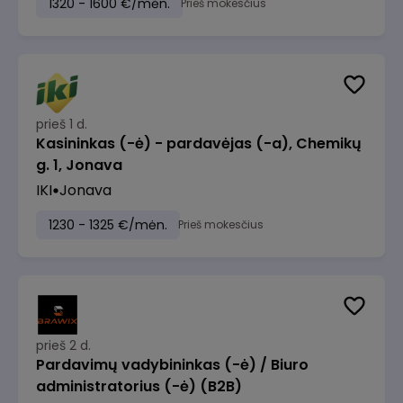
1320 - 1600 €/mėn.
Prieš mokesčius
prieš 1 d.
Kasininkas (-ė) - pardavėjas (-a), Chemikų
g. 1, Jonava
IKI
Jonava
1230 - 1325 €/mėn.
Prieš mokesčius
prieš 2 d.
Pardavimų vadybininkas (-ė) / Biuro
administratorius (-ė) (B2B)