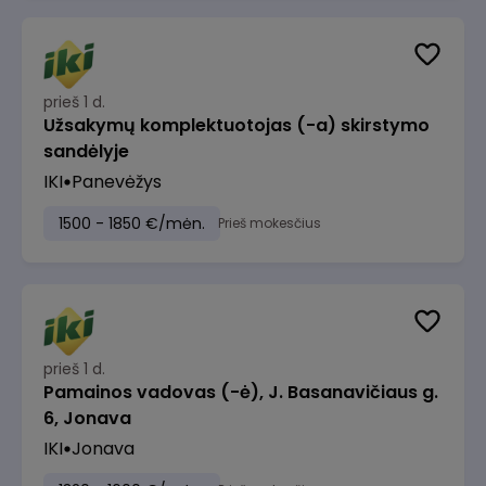
prieš 1 d.
Užsakymų komplektuotojas (-a) skirstymo
sandėlyje
IKI
Panevėžys
1500 - 1850 €/mėn.
Prieš mokesčius
prieš 1 d.
Pamainos vadovas (-ė), J. Basanavičiaus g.
6, Jonava
IKI
Jonava