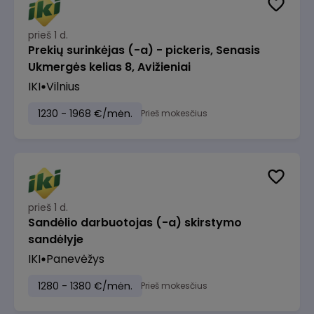
prieš 1 d.
Prekių surinkėjas (-a) - pickeris, Senasis
Ukmergės kelias 8, Avižieniai
IKI
Vilnius
1230 - 1968 €/mėn.
Prieš mokesčius
prieš 1 d.
Sandėlio darbuotojas (-a) skirstymo
sandėlyje
IKI
Panevėžys
1280 - 1380 €/mėn.
Prieš mokesčius