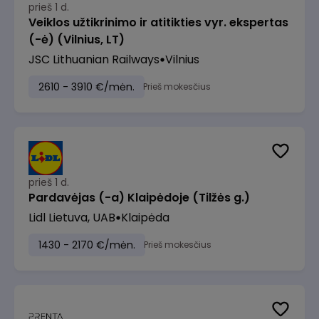
prieš 1 d.
Veiklos užtikrinimo ir atitikties vyr. ekspertas
(-ė) (Vilnius, LT)
JSC Lithuanian Railways
Vilnius
2610 - 3910 €/mėn.
Prieš mokesčius
prieš 1 d.
Pardavėjas (-a) Klaipėdoje (Tilžės g.)
Lidl Lietuva, UAB
Klaipėda
1430 - 2170 €/mėn.
Prieš mokesčius