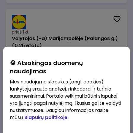
prieš 1 d.
Valytojas (-a) Marijampolėje (Palangos g.)
(0,25 etatu)
Lidl Lietuva, UAB
Marijampolė
🍪 Atsakingas duomenų
289 - 337 €/mėn.
Prieš mokesčius
naudojimas
Mes naudojame slapukus (angl. cookies)
lankytojų srauto analizei, rinkodarai ir turinio
suasmeninimui. Portalo veikimui būtini slapukai
yra įjungti pagal nutylėjimą, likusius galite valdyti
prieš 1 d.
nustatymuose. Daugiau informacijos rasite
Talent Development Project Manager (fixed
mūsų
Slapukų politikoje.
term - 1.5 years)
Lidl Lietuva, UAB
Vilnius