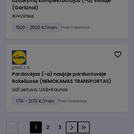
Užsakymų komplektuotojas (-a) Vilniuje
(Gariūnai)
IKI
Vilnius
1500 - 2500 €/mėn.
Prieš mokesčius
prieš 2 d.
Pardavėjas (-a) naujoje parduotuvėje
Rokeliuose (NEMOKAMAS TRANSPORTAS)
Lidl Lietuva, UAB
Kaunas
1715 - 2170 €/mėn.
Prieš mokesčius
1
2
3