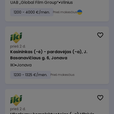
UAB „Global Film Group“
Vilnius
1200 - 4000 €/mėn.
Prieš mokesčius
prieš 2 d.
Kasininkas (-ė) - pardavėjas (-a), J.
Basanavičiaus g. 6, Jonava
IKI
Jonava
1230 - 1325 €/mėn.
Prieš mokesčius
prieš 2 d.