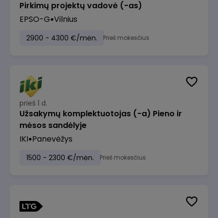
Pirkimų projektų vadovė (-as)
EPSO-G
Vilnius
2900 - 4300 €/mėn.
Prieš mokesčius
prieš 1 d.
Užsakymų komplektuotojas (-a) Pieno ir
mėsos sandėlyje
IKI
Panevėžys
1500 - 2300 €/mėn.
Prieš mokesčius