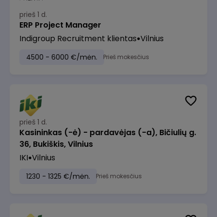
prieš 1 d.
ERP Project Manager
Indigroup Recruitment klientas
Vilnius
4500 - 6000 €/mėn.
Prieš mokesčius
prieš 1 d.
Kasininkas (-ė) - pardavėjas (-a), Bičiulių g.
36, Bukiškis, Vilnius
IKI
Vilnius
1230 - 1325 €/mėn.
Prieš mokesčius