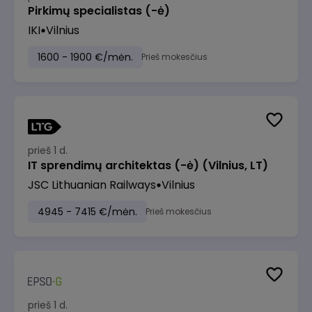
Pirkimų specialistas (-ė)
IKI
Vilnius
1600 - 1900 €/mėn.
Prieš mokesčius
prieš 1 d.
IT sprendimų architektas (-ė) (Vilnius, LT)
JSC Lithuanian Railways
Vilnius
4945 - 7415 €/mėn.
Prieš mokesčius
prieš 1 d.