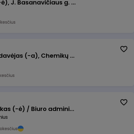
Pamainos vadovas (-ė), J. Basanavičiaus g. 6, Jonava
okesčius
Kasininkas (-ė) - pardavėjas (-a), Chemikų g. 1, Jonava
kesčius
Pardavimų vadybininkas (-ė) / Biuro administratorius (-ė) (B2B)
nius
okesčius