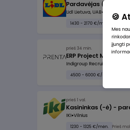
Pardavėjas (-a) Klaip
Lidl Lietuva, UAB
Klaipėda
🍪 
1430 - 2170 €/mėn.
Prieš m
Mes naud
rinkodar
įjungti 
prieš 34 min.
informa
ERP Project Manager
Indigroup Recruitment klien
4500 - 6000 €/mėn.
Prieš 
prieš 1 val.
IKI
Vilnius
1230 - 1325 €/mėn.
Prieš mo