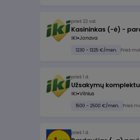
prieš 22 val.
IKI
Jonava
1230 - 1325 €/mėn.
Prieš mo
prieš 1 d.
IKI
Vilnius
1500 - 2500 €/mėn.
Prieš m
prieš 1 d.