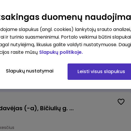
ėdoje (Tilžės g.)
Atsakingas duomenų naudojim
okesčius
ojame slapukus (angl. cookies) lankytojų srauto analizei,
ai ir turinio suasmeninimui. Portalo veikimui būtini slapuka
pagal nutylėjimą, likusius galite valdyti nustatymuose. Daug
cijos rasite mūsų
Slapukų politikoje.
tas
Vilnius
Slapukų nustatymai
Leisti visus slapukus
mokesčius
Kasininkas (-ė) - pardavėjas (-a), Bičiulių g. 36, Bukiškis, Vilnius
kesčius