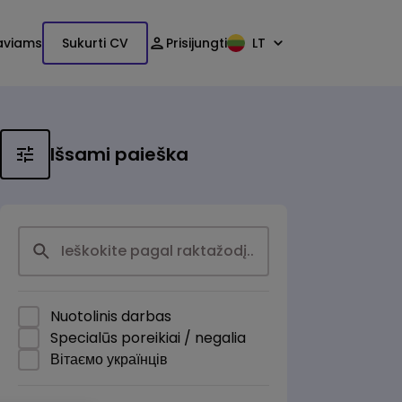
aviams
Sukurti CV
Prisijungti
LT
Išsami paieška
Nuotolinis darbas
Specialūs poreikiai / negalia
Вітаємо українців