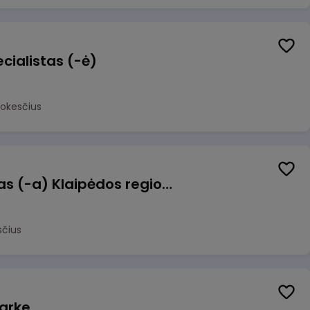
cialistas (-ė)
mokesčius
Pagalbinis darbuotojas (-a) Klaipėdos regioninėje kepykloje (indų plovime)
sčius
arke