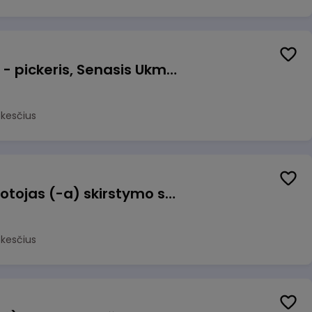
Prekių surinkėjas (-a) - pickeris, Senasis Ukmergės kelias 8, Avižieniai
okesčius
Užsakymų komplektuotojas (-a) skirstymo sandėlyje
okesčius