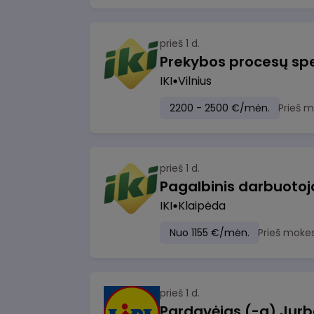
prieš 1 d.
Prekybos procesų spe
IKI
Vilnius
2200 - 2500 €/mėn.
Prieš 
prieš 1 d.
IKI
Klaipėda
Nuo 1155 €/mėn.
Prieš moke
prieš 1 d.
Pardavėjas (-a) Jurb