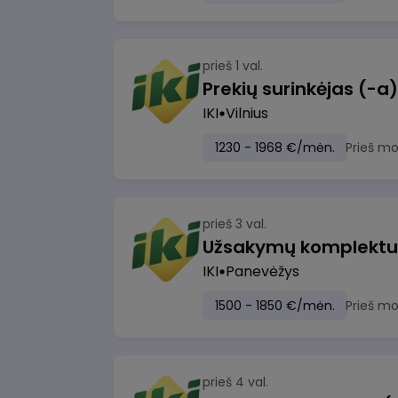
prieš 1 val.
IKI
Vilnius
1230 - 1968 €/mėn.
Prieš m
prieš 3 val.
IKI
Panevėžys
1500 - 1850 €/mėn.
Prieš m
prieš 4 val.