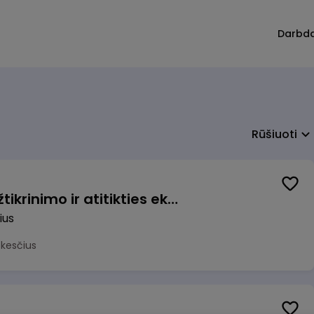
Darbd
Rūšiuoti
Vyriausiasis veiklos užtikrinimo ir atitikties ekspertas (-ė) (Vilnius, LT)
ius
okesčius