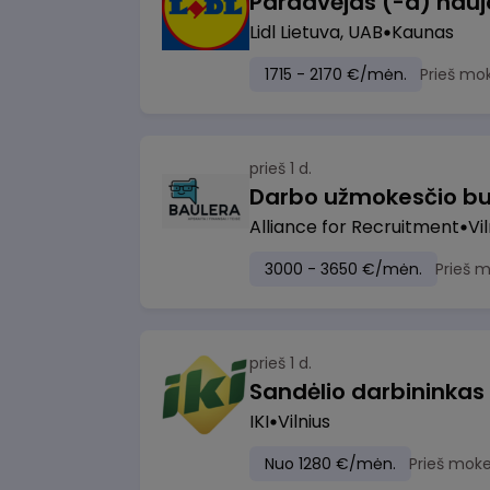
Lidl Lietuva, UAB
Kaunas
1715 - 2170 €/mėn.
Prieš mo
prieš 1 d.
Darbo užmokesčio bu
Alliance for Recruitment
Vi
3000 - 3650 €/mėn.
Prieš 
prieš 1 d.
Sandėlio darbininkas
IKI
Vilnius
Nuo 1280 €/mėn.
Prieš moke