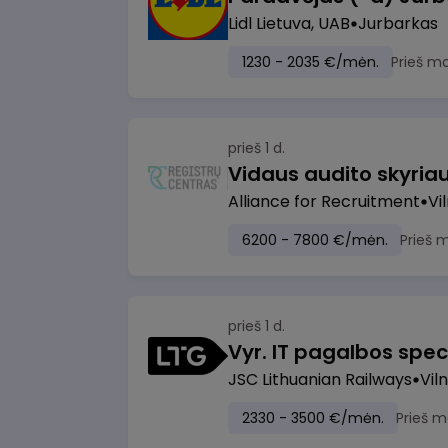
Lidl Lietuva, UAB
Jurbarkas
1230 - 2035 €/mėn.
Prieš m
prieš 1 d.
Vidaus audito skyria
Alliance for Recruitment
Vi
6200 - 7800 €/mėn.
Prieš 
prieš 1 d.
Vyr. IT pagalbos speci
JSC Lithuanian Railways
Viln
2330 - 3500 €/mėn.
Prieš m