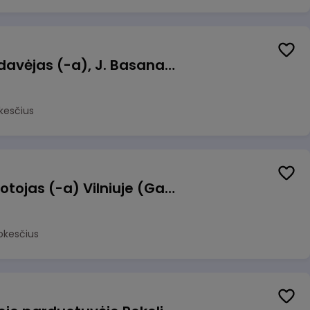
Kasininkas (-ė) - pardavėjas (-a), J. Basanavičiaus g. 6, Jonava
kesčius
Užsakymų komplektuotojas (-a) Vilniuje (Gariūnai)
okesčius