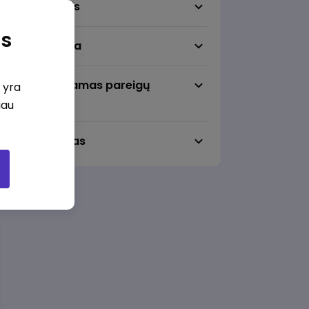
Darbo sritis
as
Darbo vieta
Pageidaujamas pareigų
i yra
lygmuo
iau
Darbo laikas