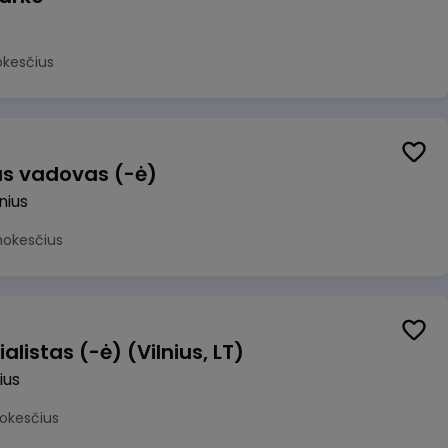
okesčius
us vadovas (-ė)
lnius
mokesčius
alistas (-ė) (Vilnius, LT)
ius
okesčius