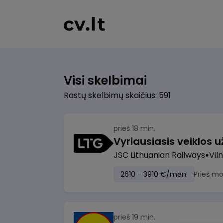
Visi skelbimai
Rastų skelbimų skaičius: 591
prieš 18 min.
JSC Lithuanian Railways
Viln
2610 - 3910 €/mėn.
Prieš m
prieš 19 min.