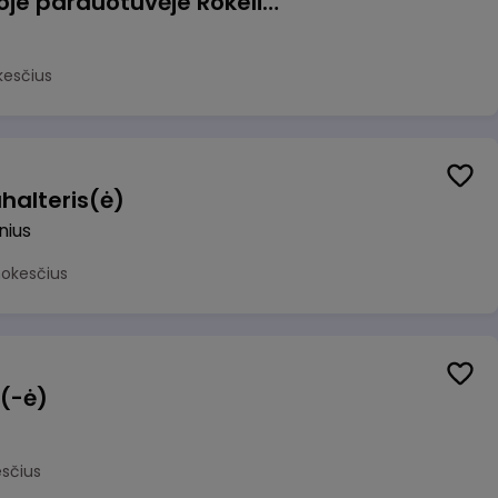
Pardavėjas (-a) naujoje parduotuvėje Rokeliuose (NEMOKAMAS TRANSPORTAS)
kesčius
halteris(ė)
lnius
mokesčius
 (-ė)
sčius