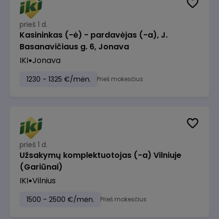
prieš 1 d.
Kasininkas (-ė) - pardavėjas (-a), J.
Basanavičiaus g. 6, Jonava
IKI
Jonava
1230 - 1325 €/mėn.
Prieš mokesčius
prieš 1 d.
Užsakymų komplektuotojas (-a) Vilniuje
(Gariūnai)
IKI
Vilnius
1500 - 2500 €/mėn.
Prieš mokesčius