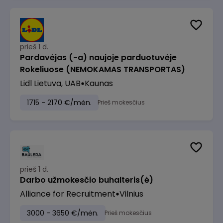
prieš 1 d.
Pardavėjas (-a) naujoje parduotuvėje
Rokeliuose (NEMOKAMAS TRANSPORTAS)
Lidl Lietuva, UAB
Kaunas
1715 - 2170 €/mėn.
Prieš mokesčius
prieš 1 d.
Darbo užmokesčio buhalteris(ė)
Alliance for Recruitment
Vilnius
3000 - 3650 €/mėn.
Prieš mokesčius