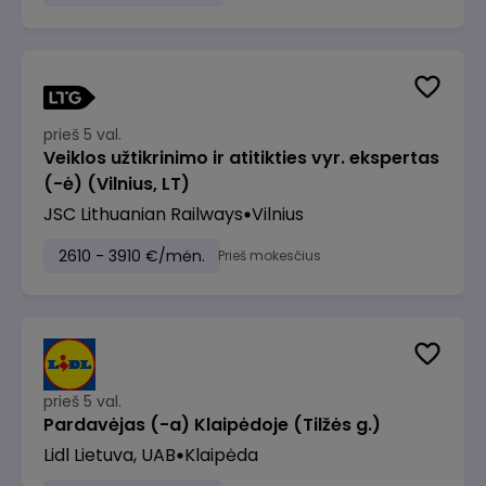
prieš 5 val.
Veiklos užtikrinimo ir atitikties vyr. ekspertas
(-ė) (Vilnius, LT)
JSC Lithuanian Railways
Vilnius
2610 - 3910 €/mėn.
Prieš mokesčius
prieš 5 val.
Pardavėjas (-a) Klaipėdoje (Tilžės g.)
Lidl Lietuva, UAB
Klaipėda