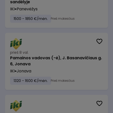
sandėlyje
IKI
Panevėžys
1500 - 1850 €/mėn.
Prieš mokesčius
prieš 8 val.
Pamainos vadovas (-ė), J. Basanavičiaus g.
6, Jonava
IKI
Jonava
1320 - 1600 €/mėn.
Prieš mokesčius