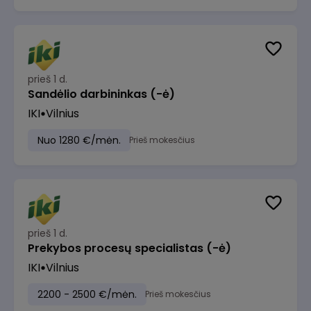
prieš 1 d.
Sandėlio darbininkas (-ė)
IKI
Vilnius
Nuo 1280 €/mėn.
Prieš mokesčius
prieš 1 d.
Prekybos procesų specialistas (-ė)
IKI
Vilnius
2200 - 2500 €/mėn.
Prieš mokesčius