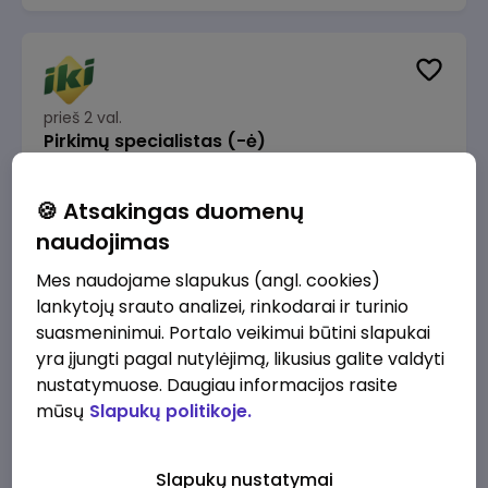
prieš 2 val.
Pirkimų specialistas (-ė)
IKI
Vilnius
🍪 Atsakingas duomenų
1600 - 1900 €/mėn.
Prieš mokesčius
naudojimas
Mes naudojame slapukus (angl. cookies)
lankytojų srauto analizei, rinkodarai ir turinio
suasmeninimui. Portalo veikimui būtini slapukai
yra įjungti pagal nutylėjimą, likusius galite valdyti
prieš 3 val.
IT sprendimų architektas (-ė) (Vilnius, LT)
nustatymuose. Daugiau informacijos rasite
mūsų
Slapukų politikoje.
JSC Lithuanian Railways
Vilnius
4945 - 7415 €/mėn.
Prieš mokesčius
Slapukų nustatymai