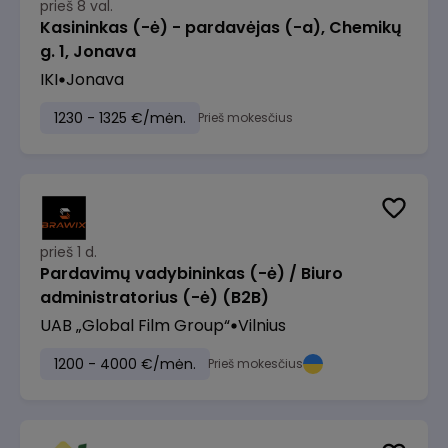
prieš 8 val.
Kasininkas (-ė) - pardavėjas (-a), Chemikų
g. 1, Jonava
IKI
Jonava
1230 - 1325 €/mėn.
Prieš mokesčius
prieš 1 d.
Pardavimų vadybininkas (-ė) / Biuro
administratorius (-ė) (B2B)
UAB „Global Film Group“
Vilnius
1200 - 4000 €/mėn.
Prieš mokesčius