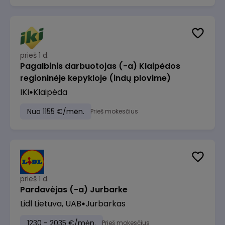
prieš 1 d.
Pagalbinis darbuotojas (-a) Klaipėdos
regioninėje kepykloje (indų plovime)
IKI
Klaipėda
Nuo 1155 €/mėn.
Prieš mokesčius
prieš 1 d.
Pardavėjas (-a) Jurbarke
Lidl Lietuva, UAB
Jurbarkas
1230 - 2035 €/mėn.
Prieš mokesčius