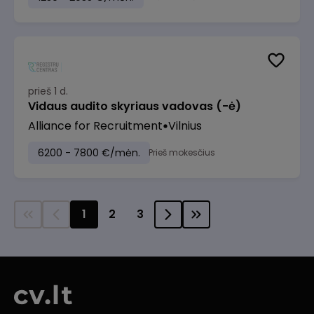
prieš 1 d.
Vidaus audito skyriaus vadovas (-ė)
Alliance for Recruitment
Vilnius
6200 - 7800 €/mėn.
Prieš mokesčius
1
2
3