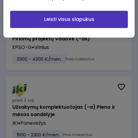
Leisti visus slapukus
prieš 3 val.
Pirkimų projektų vadovė (-as)
EPSO-G
Vilnius
2900 - 4300 €/mėn.
Prieš mokesčius
prieš 3 val.
Užsakymų komplektuotojas (-a) Pieno ir
mėsos sandėlyje
IKI
Panevėžys
1500 - 2300 €/mėn.
Prieš mokesčius