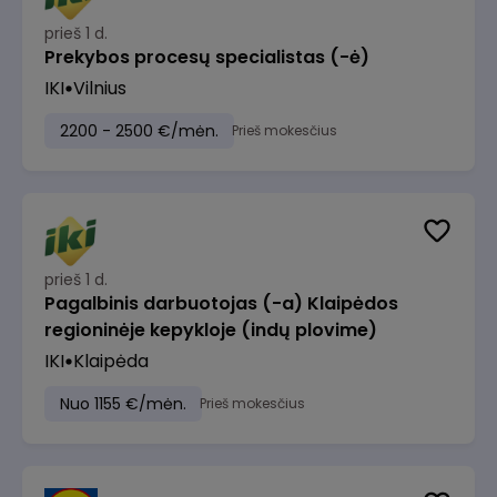
prieš 1 d.
Prekybos procesų specialistas (-ė)
IKI
Vilnius
2200 - 2500 €/mėn.
Prieš mokesčius
prieš 1 d.
Pagalbinis darbuotojas (-a) Klaipėdos
regioninėje kepykloje (indų plovime)
IKI
Klaipėda
Nuo 1155 €/mėn.
Prieš mokesčius