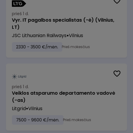
prieš 1 d.
Vyr. IT pagalbos specialistas (-ė) (Vilnius,
LT)
JSC Lithuanian Railways
Vilnius
2330 - 3500 €/mėn.
Prieš mokesčius
prieš 1 d.
Veiklos atsparumo departamento vadovė
(-as)
Litgrid
Vilnius
7500 - 9600 €/mėn.
Prieš mokesčius