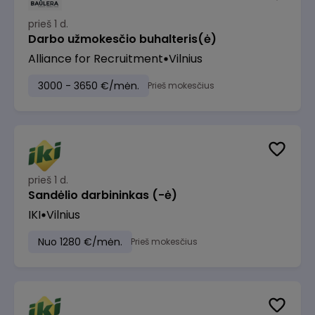
prieš 1 d.
Darbo užmokesčio buhalteris(ė)
Alliance for Recruitment
Vilnius
3000 - 3650 €/mėn.
Prieš mokesčius
prieš 1 d.
Sandėlio darbininkas (-ė)
IKI
Vilnius
Nuo 1280 €/mėn.
Prieš mokesčius