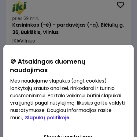
prieš 59 min.
Kasininkas (-ė) - pardavėjas (-a), Bičiulių g.
36, Bukiškis, Vilnius
IKI
Vilnius
1230 - 1325 €/mėn.
Prieš mokesčius
🍪 Atsakingas duomenų
naudojimas
Mes naudojame slapukus (angl. cookies)
lankytojų srauto analizei, rinkodarai ir turinio
prieš 1 val.
suasmeninimui. Portalo veikimui būtini slapukai
Prekių surinkėjas (-a) - pickeris, Senasis
yra įjungti pagal nutylėjimą, likusius galite valdyti
Ukmergės kelias 8, Avižieniai
nustatymuose. Daugiau informacijos rasite
IKI
Vilnius
mūsų
Slapukų politikoje.
1230 - 1968 €/mėn.
Prieš mokesčius
Slapukų nustatymai