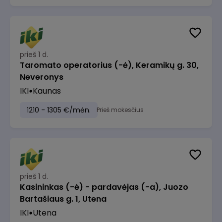
prieš 1 d.
Taromato operatorius (-ė), Keramikų g. 30,
Neveronys
IKI
Kaunas
1210 - 1305 €/mėn.
Prieš mokesčius
prieš 1 d.
Kasininkas (-ė) - pardavėjas (-a), Juozo
Bartašiaus g. 1, Utena
IKI
Utena