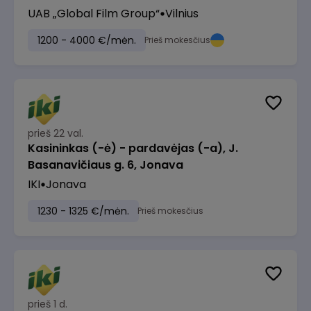
UAB „Global Film Group“
Vilnius
1200 - 4000 €/mėn.
Prieš mokesčius
prieš 22 val.
Kasininkas (-ė) - pardavėjas (-a), J.
Basanavičiaus g. 6, Jonava
IKI
Jonava
1230 - 1325 €/mėn.
Prieš mokesčius
prieš 1 d.