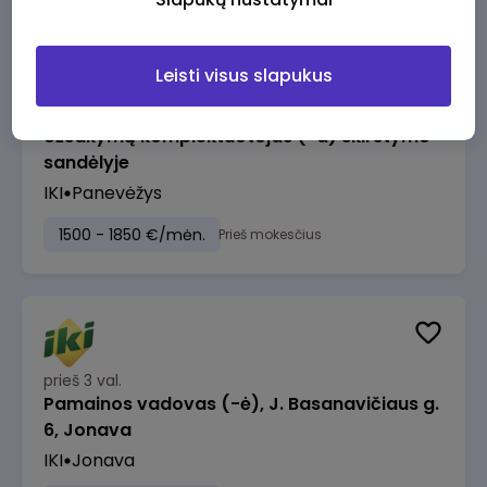
Leisti visus slapukus
prieš 2 val.
Užsakymų komplektuotojas (-a) skirstymo
sandėlyje
IKI
Panevėžys
1500 - 1850 €/mėn.
Prieš mokesčius
prieš 3 val.
Pamainos vadovas (-ė), J. Basanavičiaus g.
6, Jonava
IKI
Jonava