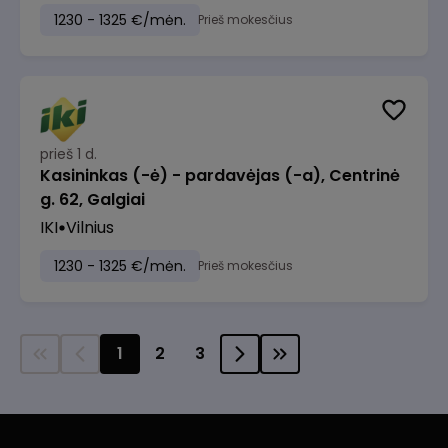
1230 - 1325 €/mėn.
Prieš mokesčius
prieš 1 d.
Kasininkas (-ė) - pardavėjas (-a), Centrinė
g. 62, Galgiai
IKI
Vilnius
1230 - 1325 €/mėn.
Prieš mokesčius
1
2
3