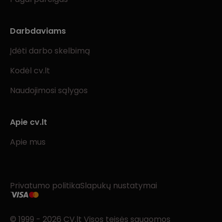
Darbdaviams
Įdėti darbo skelbimą
Kodėl cv.lt
Naudojimosi sąlygos
Apie cv.lt
Apie mus
Privatumo politika
Slapukų nustatymai
© 1999 - 2026 CV.lt Visos teisės saugomos