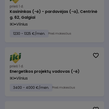
prieš 1 d.
Kasininkas (-ė) - pardavėjas (-a), Centrinė
g. 62, Galgiai
IKI
Vilnius
1230 - 1325 €/mėn.
Prieš mokesčius
prieš 1 d.
Energetikos projektų vadovas (-ė)
IKI
Vilnius
3400 - 4000 €/mėn.
Prieš mokesčius