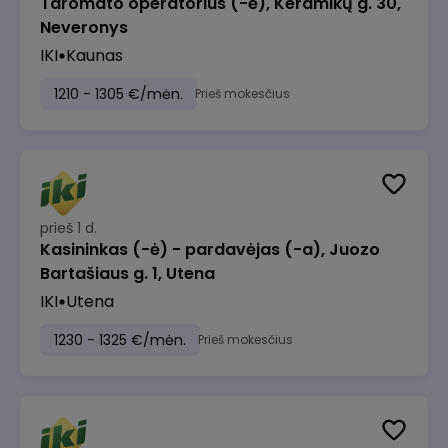
Taromato operatorius (-ė), Keramikų g. 30,
Neveronys
IKI
Kaunas
1210 - 1305 €/mėn.
Prieš mokesčius
prieš 1 d.
Kasininkas (-ė) - pardavėjas (-a), Juozo
Bartašiaus g. 1, Utena
IKI
Utena
1230 - 1325 €/mėn.
Prieš mokesčius