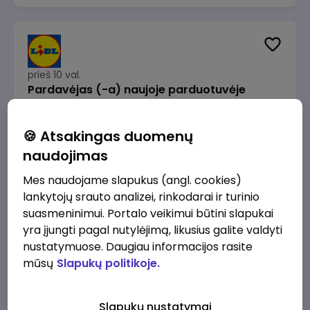
prieš 10 val.
Pardavėjas (-a) naujoje parduotuvėje
Rokeliuose (NEMOKAMAS TRANSPORTAS)
Lidl Lietuva, UAB
Kaunas
🍪 Atsakingas duomenų
1715 - 2170 €/mėn.
Prieš mokesčius
naudojimas
Mes naudojame slapukus (angl. cookies)
lankytojų srauto analizei, rinkodarai ir turinio
suasmeninimui. Portalo veikimui būtini slapukai
yra įjungti pagal nutylėjimą, likusius galite valdyti
prieš 10 val.
nustatymuose. Daugiau informacijos rasite
Darbo užmokesčio buhalteris(ė)
mūsų
Slapukų politikoje.
Alliance for Recruitment
Vilnius
3000 - 3650 €/mėn.
Slapukų nustatymai
Prieš mokesčius