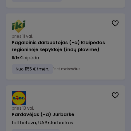
prieš 11 val.
Pagalbinis darbuotojas (-a) Klaipėdos
regioninėje kepykloje (indų plovime)
IKI
Klaipėda
Nuo 1155 €/mėn.
Prieš mokesčius
prieš 13 val.
Pardavėjas (-a) Jurbarke
Lidl Lietuva, UAB
Jurbarkas