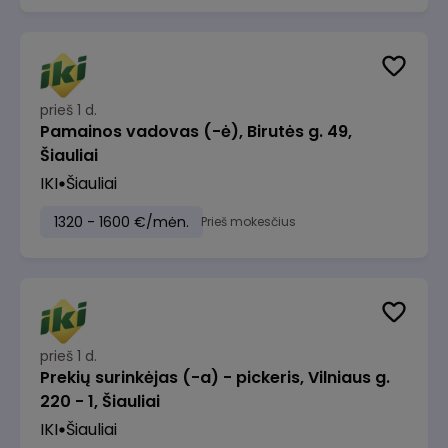
prieš 1 d.
Pamainos vadovas (-ė), Birutės g. 49,
Šiauliai
IKI
Šiauliai
1320 - 1600 €/mėn.
Prieš mokesčius
prieš 1 d.
Prekių surinkėjas (-a) - pickeris, Vilniaus g.
220 - 1, Šiauliai
IKI
Šiauliai