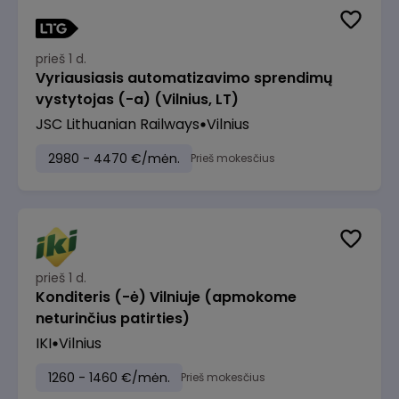
prieš 1 d.
Vyriausiasis automatizavimo sprendimų
vystytojas (-a) (Vilnius, LT)
JSC Lithuanian Railways
Vilnius
2980 - 4470 €/mėn.
Prieš mokesčius
prieš 1 d.
Konditeris (-ė) Vilniuje (apmokome
neturinčius patirties)
IKI
Vilnius
1260 - 1460 €/mėn.
Prieš mokesčius