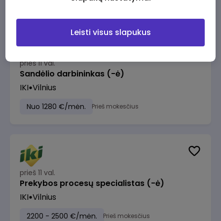
Leisti visus slapukus
prieš 11 val.
Sandėlio darbininkas (-ė)
IKI
Vilnius
Nuo 1280 €/mėn.
Prieš mokesčius
prieš 11 val.
Prekybos procesų specialistas (-ė)
IKI
Vilnius
2200 - 2500 €/mėn.
Prieš mokesčius