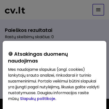
Paieškos rezultatai
Rastų skelbimų skaičius: 0
Pagal pasirinktus kriterijus skelbimų
🍪 Atsakingas duomenų
nerasta. Pakoreguokite paiešką ir
naudojimas
bandykite dar kartą.
Mes naudojame slapukus (angl. cookies)
lankytojų srauto analizei, rinkodarai ir turinio
suasmeninimui. Portalo veikimui būtini slapukai
Žiūrėti visus skelbimus
yra įjungti pagal nutylėjimą, likusius galite valdyti
nustatymuose. Daugiau informacijos rasite
mūsų
Slapukų politikoje.