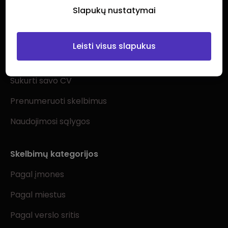
Slapukų nustatymai
Ieškantiems darbo
Leisti visus slapukus
Visi darbo skelbimai
Sukurti savo CV
Prenumeruoti skelbimus
Naudojimosi sąlygos
Skelbimų kategorijos
Pagal įmones
Pagal miestus
Pagal verslo sritis