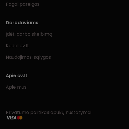
Pagal pareigas
Darbdaviams
Įdėti darbo skelbimą
Kodėl cv.lt
Naudojimosi sąlygos
Apie cv.lt
Apie mus
Privatumo politika
Slapukų nustatymai