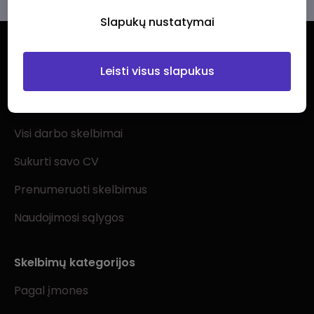
Slapukų nustatymai
Leisti visus slapukus
Ieškantiems darbo
Visi darbo skelbimai
Sukurti savo CV
Prenumeruoti skelbimus
Naudojimosi sąlygos
Skelbimų kategorijos
Pagal įmones