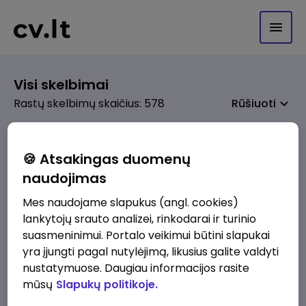
Visi skelbimai
Rastų skelbimų skaičius: 578
Rūšiuoti
🍪 Atsakingas duomenų
22
naudojimas
Pagal pasirinktus kriterijus skelbimų
Mes naudojame slapukus (angl. cookies)
nerasta. Pakoreguokite paiešką ir
lankytojų srauto analizei, rinkodarai ir turinio
bandykite dar kartą.
suasmeninimui. Portalo veikimui būtini slapukai
yra įjungti pagal nutylėjimą, likusius galite valdyti
nustatymuose. Daugiau informacijos rasite
Žiūrėti visus skelbimus
mūsų
Slapukų politikoje.