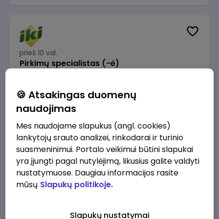
prieš 10 val.
Pirkimų specialistas (-ė)
IKI
Vilnius
🍪 Atsakingas duomenų
1600 - 1900 €/mėn.
Prieš mokesčius
naudojimas
Mes naudojame slapukus (angl. cookies)
lankytojų srauto analizei, rinkodarai ir turinio
suasmeninimui. Portalo veikimui būtini slapukai
yra įjungti pagal nutylėjimą, likusius galite valdyti
prieš 11 val.
IT sprendimų architektas (-ė) (Vilnius, LT)
nustatymuose. Daugiau informacijos rasite
mūsų
Slapukų politikoje.
JSC Lithuanian Railways
Vilnius
4945 - 7415 €/mėn.
Prieš mokesčius
Slapukų nustatymai