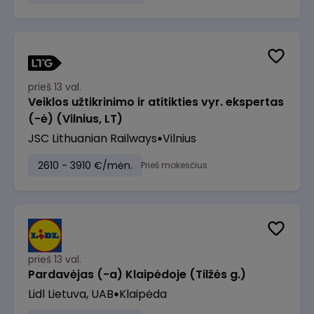
prieš 13 val.
Veiklos užtikrinimo ir atitikties vyr. ekspertas
(-ė) (Vilnius, LT)
JSC Lithuanian Railways
Vilnius
2610 - 3910 €/mėn.
Prieš mokesčius
prieš 13 val.
Pardavėjas (-a) Klaipėdoje (Tilžės g.)
Lidl Lietuva, UAB
Klaipėda