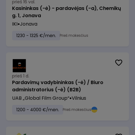
prieš 16 val.
Kasininkas (-ė) - pardavėjas (-a), Chemikų
g. 1, Jonava
IKI
Jonava
1230 - 1325 €/mėn.
Prieš mokesčius
prieš 1 d.
Pardavimų vadybininkas (-ė) / Biuro
administratorius (-ė) (B2B)
UAB „Global Film Group“
Vilnius
1200 - 4000 €/mėn.
Prieš mokesčius