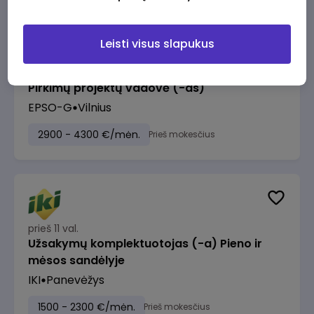
Leisti visus slapukus
prieš 11 val.
Pirkimų projektų vadovė (-as)
EPSO-G
Vilnius
2900 - 4300 €/mėn.
Prieš mokesčius
prieš 11 val.
Užsakymų komplektuotojas (-a) Pieno ir
mėsos sandėlyje
IKI
Panevėžys
1500 - 2300 €/mėn.
Prieš mokesčius