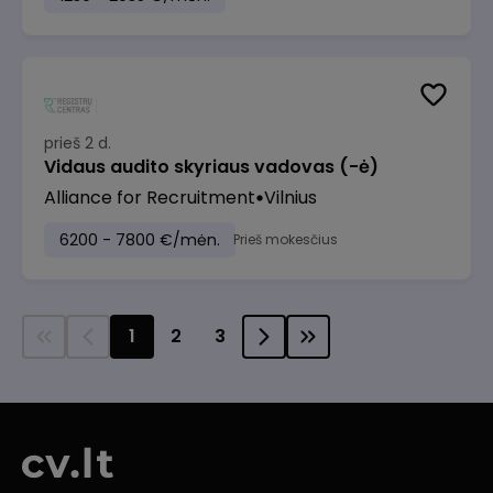
prieš 2 d.
Vidaus audito skyriaus vadovas (-ė)
Alliance for Recruitment
Vilnius
6200 - 7800 €/mėn.
Prieš mokesčius
1
2
3