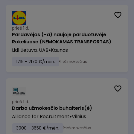
prieš 1 d.
Pardavėjas (-a) naujoje parduotuvėje
Rokeliuose (NEMOKAMAS TRANSPORTAS)
Lidl Lietuva, UAB
Kaunas
1715 - 2170 €/mėn.
Prieš mokesčius
prieš 1 d.
Darbo užmokesčio buhalteris(ė)
Alliance for Recruitment
Vilnius
3000 - 3650 €/mėn.
Prieš mokesčius