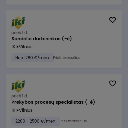
prieš 1 d.
Sandėlio darbininkas (-ė)
IKI
Vilnius
Nuo 1280 €/mėn.
Prieš mokesčius
prieš 1 d.
Prekybos procesų specialistas (-ė)
IKI
Vilnius
2200 - 2500 €/mėn.
Prieš mokesčius