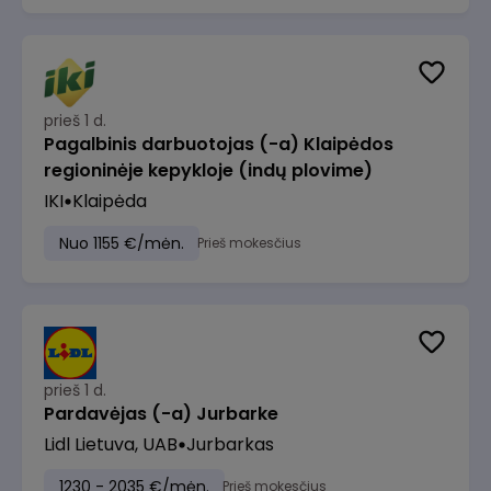
prieš 1 d.
Pagalbinis darbuotojas (-a) Klaipėdos
regioninėje kepykloje (indų plovime)
IKI
Klaipėda
Nuo 1155 €/mėn.
Prieš mokesčius
prieš 1 d.
Pardavėjas (-a) Jurbarke
Lidl Lietuva, UAB
Jurbarkas
1230 - 2035 €/mėn.
Prieš mokesčius