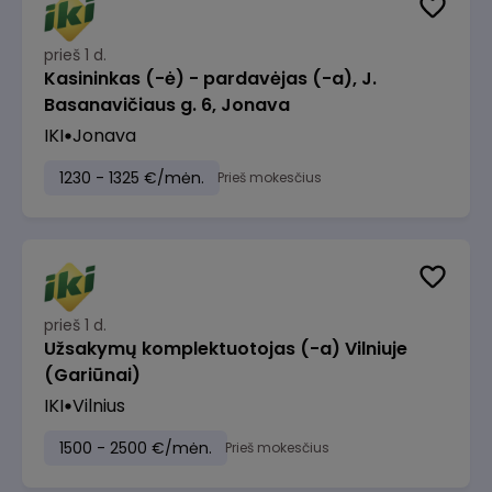
prieš 1 d.
Kasininkas (-ė) - pardavėjas (-a), J.
Basanavičiaus g. 6, Jonava
IKI
Jonava
1230 - 1325 €/mėn.
Prieš mokesčius
prieš 1 d.
Užsakymų komplektuotojas (-a) Vilniuje
(Gariūnai)
IKI
Vilnius
1500 - 2500 €/mėn.
Prieš mokesčius