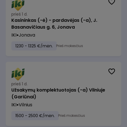
prieš 1 d.
Kasininkas (-ė) - pardavėjas (-a), J.
Basanavičiaus g. 6, Jonava
IKI
Jonava
1230 - 1325 €/mėn.
Prieš mokesčius
prieš 1 d.
Užsakymų komplektuotojas (-a) Vilniuje
(Gariūnai)
IKI
Vilnius
1500 - 2500 €/mėn.
Prieš mokesčius