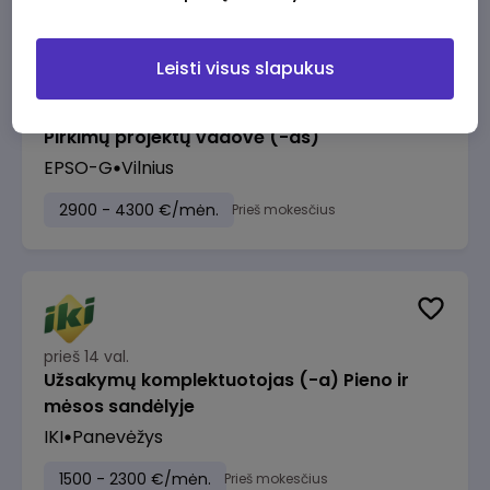
Leisti visus slapukus
prieš 13 val.
Pirkimų projektų vadovė (-as)
EPSO-G
Vilnius
2900 - 4300 €/mėn.
Prieš mokesčius
prieš 14 val.
Užsakymų komplektuotojas (-a) Pieno ir
mėsos sandėlyje
IKI
Panevėžys
1500 - 2300 €/mėn.
Prieš mokesčius