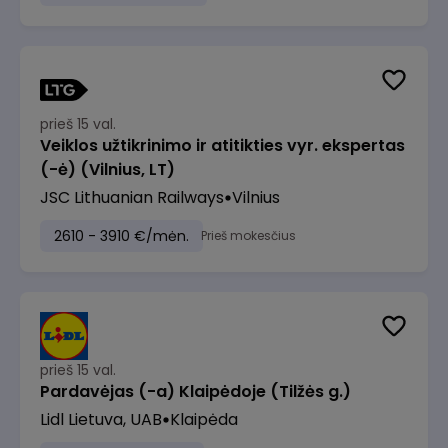
prieš 15 val.
Veiklos užtikrinimo ir atitikties vyr. ekspertas
(-ė) (Vilnius, LT)
JSC Lithuanian Railways
Vilnius
2610 - 3910 €/mėn.
Prieš mokesčius
prieš 15 val.
Pardavėjas (-a) Klaipėdoje (Tilžės g.)
Lidl Lietuva, UAB
Klaipėda