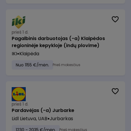
prieš 1 d.
Pagalbinis darbuotojas (-a) Klaipėdos
regioninėje kepykloje (indų plovime)
IKI
Klaipėda
Nuo 1155 €/mėn.
Prieš mokesčius
prieš 1 d.
Pardavėjas (-a) Jurbarke
Lidl Lietuva, UAB
Jurbarkas
1230 - 2035 €/mėn.
Prieš mokesčius