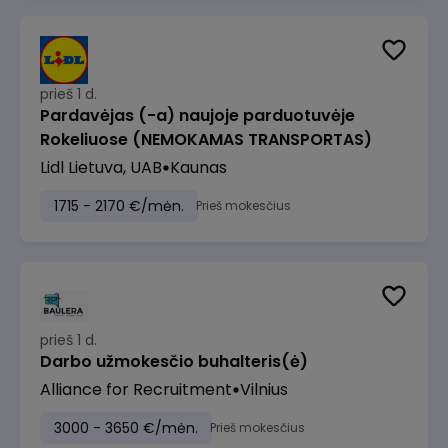
prieš 1 d.
Pardavėjas (-a) naujoje parduotuvėje
Rokeliuose (NEMOKAMAS TRANSPORTAS)
Lidl Lietuva, UAB
Kaunas
1715 - 2170 €/mėn.
Prieš mokesčius
prieš 1 d.
Darbo užmokesčio buhalteris(ė)
Alliance for Recruitment
Vilnius
3000 - 3650 €/mėn.
Prieš mokesčius