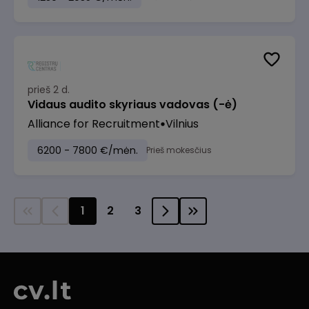
prieš 2 d.
Vidaus audito skyriaus vadovas (-ė)
Alliance for Recruitment
Vilnius
6200 - 7800 €/mėn.
Prieš mokesčius
1
2
3