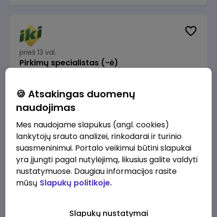
prieš 13 val.
Pirkimų specialistas (-ė)
IKI
Vilnius
🍪 Atsakingas duomenų
1600 - 1900 €/mėn.
Prieš mokesčius
naudojimas
Mes naudojame slapukus (angl. cookies)
lankytojų srauto analizei, rinkodarai ir turinio
suasmeninimui. Portalo veikimui būtini slapukai
yra įjungti pagal nutylėjimą, likusius galite valdyti
prieš 13 val.
IT sprendimų architektas (-ė) (Vilnius, LT)
nustatymuose. Daugiau informacijos rasite
mūsų
Slapukų politikoje.
JSC Lithuanian Railways
Vilnius
4945 - 7415 €/mėn.
Prieš mokesčius
Slapukų nustatymai