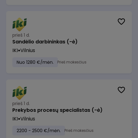
prieš 1 d.
Sandėlio darbininkas (-ė)
IKI
Vilnius
Nuo 1280 €/mėn.
Prieš mokesčius
prieš 1 d.
Prekybos procesų specialistas (-ė)
IKI
Vilnius
2200 - 2500 €/mėn.
Prieš mokesčius