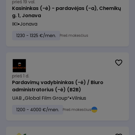
prieš 19 val.
Kasininkas (-ė) - pardavėjas (-a), Chemikų
g. 1, Jonava
IKI
Jonava
1230 - 1325 €/mėn.
Prieš mokesčius
prieš 1 d.
Pardavimų vadybininkas (-ė) / Biuro
administratorius (-ė) (B2B)
UAB „Global Film Group“
Vilnius
1200 - 4000 €/mėn.
Prieš mokesčius