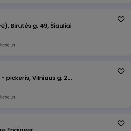
, Birutės g. 49, Šiauliai
okesčius
Prekių surinkėjas (-a) - pickeris, Vilniaus g. 220 - 1, Šiauliai
okesčius
re Engineer