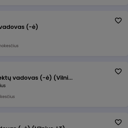
 vadovas (-ė)
mokesčius
Transformacijos projektų vadovas (-ė) (Vilnius, LT)
ius
okesčius