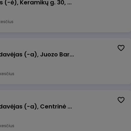
Taromato operatorius (-ė), Keramikų g. 30, Neveronys
kesčius
Kasininkas (-ė) - pardavėjas (-a), Juozo Bartašiaus g. 1, Utena
kesčius
Kasininkas (-ė) - pardavėjas (-a), Centrinė g. 62, Galgiai
kesčius