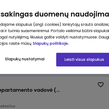
us vadovas (-ė)
lnius
Atsakingas duomenų naudojim
mokesčius
ojame slapukus (angl. cookies) lankytojų srauto analizei,
ai ir turinio suasmeninimui. Portalo veikimui būtini slapuka
pagal nutylėjimą, likusius galite valdyti nustatymuose. Daug
cijos rasite mūsų
Slapukų politikoje.
alistas (-ė) (Vilnius, LT)
ius
Slapukų nustatymai
Leisti visus slapukus
okesčius
Veiklos atsparumo departamento vadovė (-as)
mokesčius