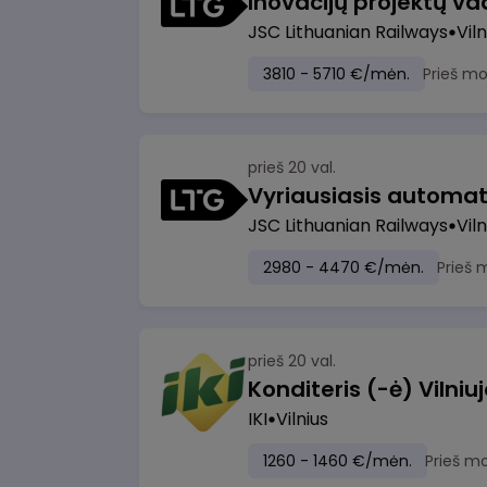
Inovacijų projektų vad
JSC Lithuanian Railways
Viln
3810 - 5710 €/mėn.
Prieš m
prieš 20 val.
JSC Lithuanian Railways
Viln
2980 - 4470 €/mėn.
Prieš 
prieš 20 val.
IKI
Vilnius
1260 - 1460 €/mėn.
Prieš m