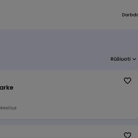
Darbd
Rūšiuoti
arke
okesčius