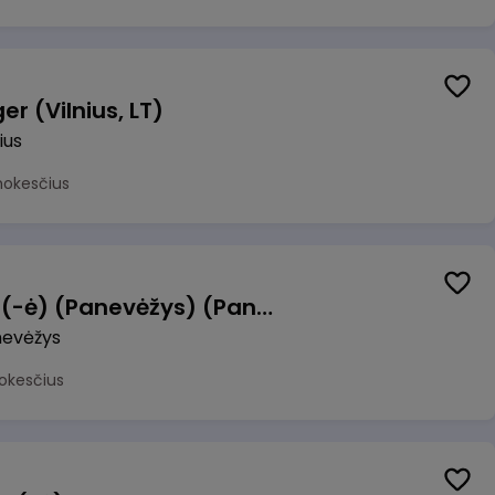
r (Vilnius, LT)
ius
mokesčius
Manevrų operatorius (-ė) (Panevėžys) (Panevėžys, LT)
evėžys
okesčius