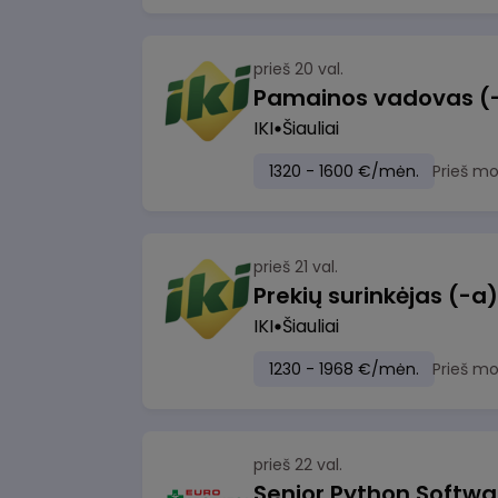
prieš 20 val.
Pamainos vadovas (-ė)
IKI
Šiauliai
1320 - 1600 €/mėn.
Prieš m
prieš 21 val.
IKI
Šiauliai
1230 - 1968 €/mėn.
Prieš m
prieš 22 val.
Senior Python Softwa