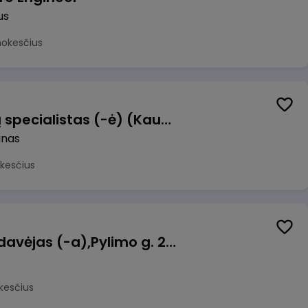
us
mokesčius
Dokumentų operacijų specialistas (-ė) (Kaunas) (Kaunas, LT)
unas
kesčius
Kasininkas (-ė) - pardavėjas (-a),Pylimo g. 21, Vilnius
kesčius