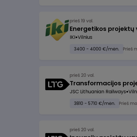
prieš 19 val.
Energetikos projektų
IKI
Vilnius
3400 - 4000 €/mėn.
Prieš 
prieš 20 val.
JSC Lithuanian Railways
Viln
3810 - 5710 €/mėn.
Prieš m
prieš 20 val.