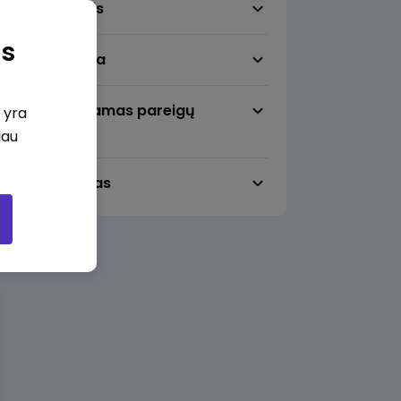
Darbo sritis
as
Darbo vieta
Pageidaujamas pareigų
i yra
lygmuo
iau
Darbo laikas