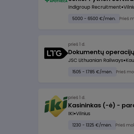
Indigroup Recruitment
Vilni
5000 - 6500 €/mėn.
Prieš 
prieš 1 d.
JSC Lithuanian Railways
Ka
1505 - 1785 €/mėn.
Prieš mo
prieš 1 d.
IKI
Vilnius
1230 - 1325 €/mėn.
Prieš mo