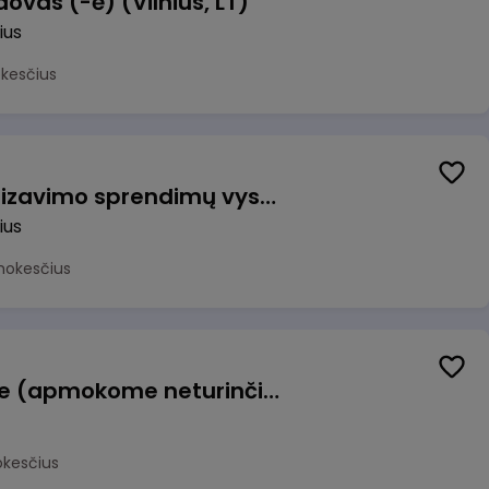
ovas (-ė) (Vilnius, LT)
ius
okesčius
Vyriausiasis automatizavimo sprendimų vystytojas (-a) (Vilnius, LT)
ius
mokesčius
Konditeris (-ė) Vilniuje (apmokome neturinčius patirties)
okesčius