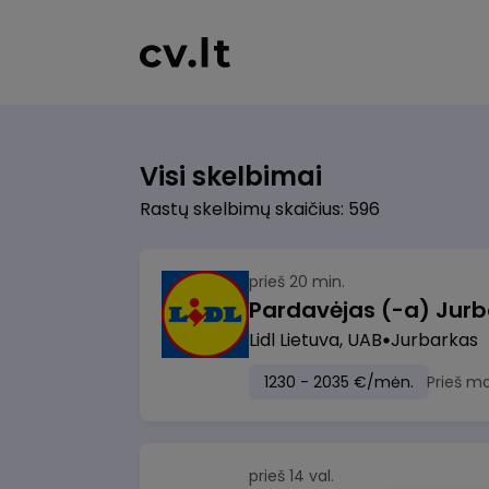
Visi skelbimai
Rastų skelbimų skaičius: 596
prieš 20 min.
Pardavėjas (-a) Jurb
Lidl Lietuva, UAB
Jurbarkas
1230 - 2035 €/mėn.
Prieš m
prieš 14 val.