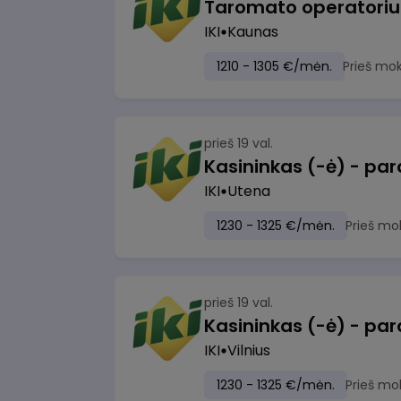
IKI
Kaunas
1210 - 1305 €/mėn.
Prieš mo
prieš 19 val.
IKI
Utena
1230 - 1325 €/mėn.
Prieš mo
prieš 19 val.
IKI
Vilnius
1230 - 1325 €/mėn.
Prieš mo