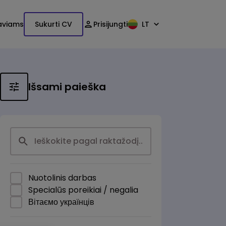
aviams
Sukurti CV
Prisijungti
LT
Išsami paieška
Nuotolinis darbas
Specialūs poreikiai / negalia
Вітаємо українців