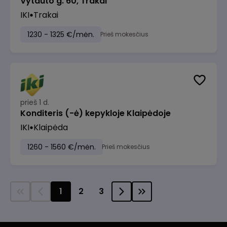
Vytauto g. 60, Trakai
IKI
Trakai
1230 - 1325 €/mėn.
Prieš mokesčius
prieš 1 d.
Konditeris (-ė) kepykloje Klaipėdoje
IKI
Klaipėda
1260 - 1560 €/mėn.
Prieš mokesčius
1
2
3