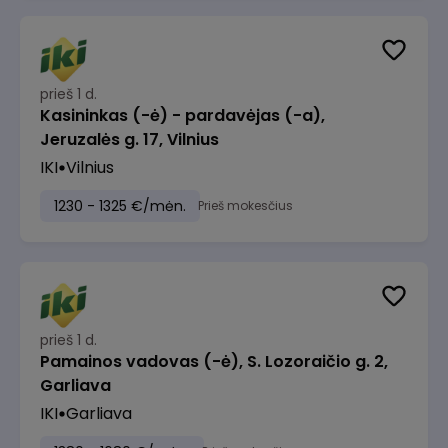
prieš 1 d.
Kasininkas (-ė) - pardavėjas (-a),
Jeruzalės g. 17, Vilnius
IKI
Vilnius
1230 - 1325 €/mėn.
Prieš mokesčius
prieš 1 d.
Pamainos vadovas (-ė), S. Lozoraičio g. 2,
Garliava
IKI
Garliava