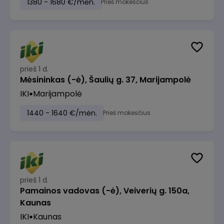
1380 - 1680 €/mėn.
Prieš mokesčius
prieš 1 d.
Mėsininkas (-ė), Šaulių g. 37, Marijampolė
IKI
Marijampolė
1440 - 1640 €/mėn.
Prieš mokesčius
prieš 1 d.
Pamainos vadovas (-ė), Veiverių g. 150a,
Kaunas
IKI
Kaunas