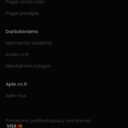
Pagal verslo sritis
Pagal pareigas
Darbdaviams
Įdėti darbo skelbimą
Kodėl cv.lt
Naudojimosi sąlygos
Apie cv.lt
Apie mus
Privatumo politika
Slapukų nustatymai