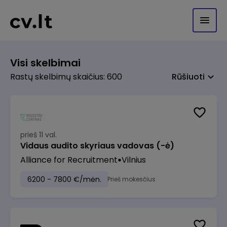
Visi skelbimai
Rastų skelbimų skaičius: 600
Rūšiuoti
prieš 11 val.
Vidaus audito skyriaus vadovas (-ė)
Alliance for Recruitment
Vilnius
6200 - 7800 €/mėn.
Prieš mokesčius