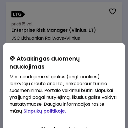
prieš 15 val.
Enterprise Risk Manager (Vilnius, LT)
JSC Lithuanian Railways
Vilnius
3200 - 4800 €/mėn.
Prieš mokesčius
🍪 Atsakingas duomenų
naudojimas
Mes naudojame slapukus (angl. cookies)
lankytojų srauto analizei, rinkodarai ir turinio
prieš 15 val.
suasmeninimui. Portalo veikimui būtini slapukai
Manevrų operatorius (-ė) (Panevėžys)
yra įjungti pagal nutylėjimą, likusius galite valdyti
(Panevėžys, LT)
nustatymuose. Daugiau informacijos rasite
JSC Lithuanian Railways
Panevėžys
mūsų
Slapukų politikoje.
1760 - 2090 €/mėn.
Prieš mokesčius