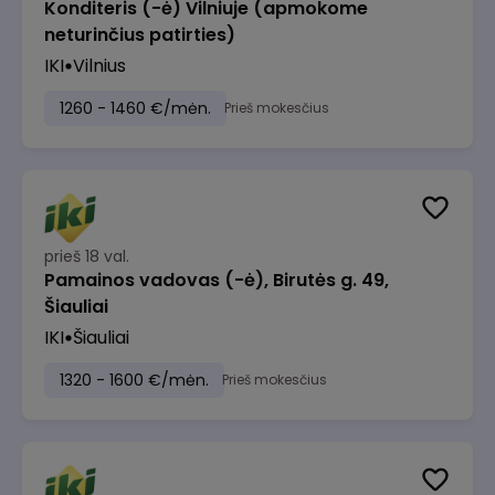
Konditeris (-ė) Vilniuje (apmokome
neturinčius patirties)
IKI
Vilnius
1260 - 1460 €/mėn.
Prieš mokesčius
prieš 18 val.
Pamainos vadovas (-ė), Birutės g. 49,
Šiauliai
IKI
Šiauliai
1320 - 1600 €/mėn.
Prieš mokesčius