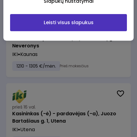
Slapukų nustatymai
Leisti visus slapukus
prieš 16 val.
Taromato operatorius (-ė), Keramikų g. 30,
Neveronys
IKI
Kaunas
1210 - 1305 €/mėn.
Prieš mokesčius
prieš 16 val.
Kasininkas (-ė) - pardavėjas (-a), Juozo
Bartašiaus g. 1, Utena
IKI
Utena