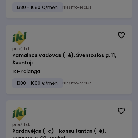
1380 - 1680 €/mėn.
Prieš mokesčius
prieš 1 d.
Pamainos vadovas (-ė), Šventosios g. 11,
Šventoji
IKI
Palanga
1380 - 1680 €/mėn.
Prieš mokesčius
prieš 1 d.
Pardavėjas (-a) - konsultantas (-ė),