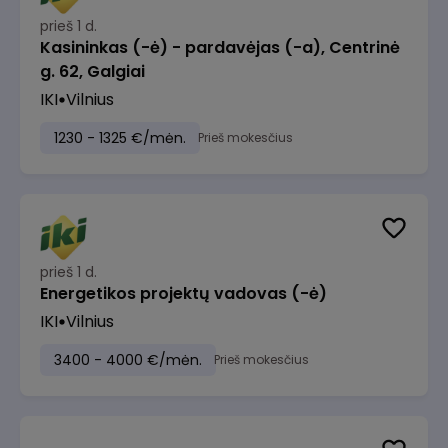
prieš 1 d.
Kasininkas (-ė) - pardavėjas (-a), Centrinė
g. 62, Galgiai
IKI
Vilnius
1230 - 1325 €/mėn.
Prieš mokesčius
prieš 1 d.
Energetikos projektų vadovas (-ė)
IKI
Vilnius
3400 - 4000 €/mėn.
Prieš mokesčius