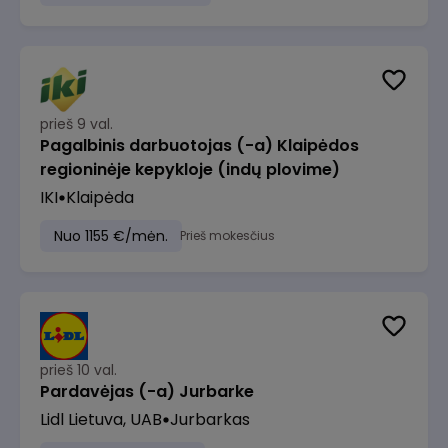
prieš 9 val.
Pagalbinis darbuotojas (-a) Klaipėdos
regioninėje kepykloje (indų plovime)
IKI
Klaipėda
Nuo 1155 €/mėn.
Prieš mokesčius
prieš 10 val.
Pardavėjas (-a) Jurbarke
Lidl Lietuva, UAB
Jurbarkas