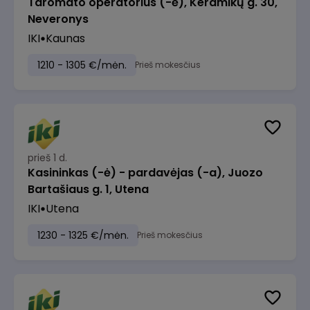
Taromato operatorius (-ė), Keramikų g. 30,
Neveronys
IKI
Kaunas
1210 - 1305 €/mėn.
Prieš mokesčius
prieš 1 d.
Kasininkas (-ė) - pardavėjas (-a), Juozo
Bartašiaus g. 1, Utena
IKI
Utena
1230 - 1325 €/mėn.
Prieš mokesčius