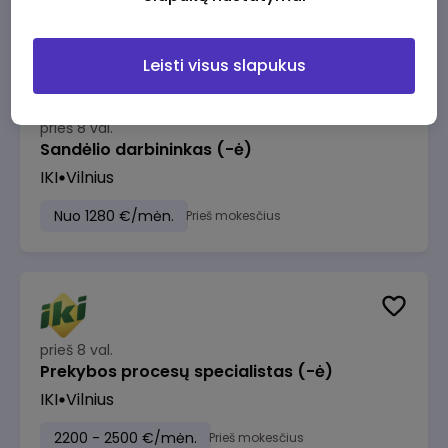
Leisti visus slapukus
prieš 8 val.
Sandėlio darbininkas (-ė)
IKI
Vilnius
Nuo 1280 €/mėn.
Prieš mokesčius
prieš 8 val.
Prekybos procesų specialistas (-ė)
IKI
Vilnius
2200 - 2500 €/mėn.
Prieš mokesčius