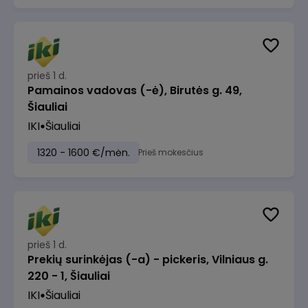
prieš 1 d.
Pamainos vadovas (-ė), Birutės g. 49,
Šiauliai
IKI
Šiauliai
1320 - 1600 €/mėn.
Prieš mokesčius
prieš 1 d.
Prekių surinkėjas (-a) - pickeris, Vilniaus g.
220 - 1, Šiauliai
IKI
Šiauliai