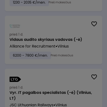
1230 - 2035 €/mėn.
Prieš mokesčius
prieš 1 d.
Vidaus audito skyriaus vadovas (-ė)
Alliance for Recruitment
Vilnius
6200 - 7800 €/mėn.
Prieš mokesčius
prieš 1 d.
Vyr. IT pagalbos specialistas (-ė) (Vilnius,
LT)
JSC Lithuanian Railways
Vilnius