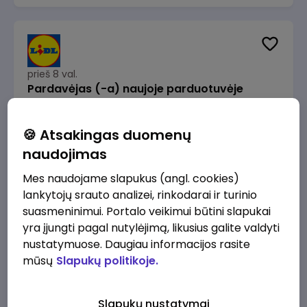
prieš 8 val.
Pardavėjas (-a) naujoje parduotuvėje
Rokeliuose (NEMOKAMAS TRANSPORTAS)
Lidl Lietuva, UAB
Kaunas
🍪 Atsakingas duomenų
1715 - 2170 €/mėn.
Prieš mokesčius
naudojimas
Mes naudojame slapukus (angl. cookies)
lankytojų srauto analizei, rinkodarai ir turinio
suasmeninimui. Portalo veikimui būtini slapukai
yra įjungti pagal nutylėjimą, likusius galite valdyti
prieš 8 val.
nustatymuose. Daugiau informacijos rasite
Darbo užmokesčio buhalteris(ė)
mūsų
Slapukų politikoje.
Alliance for Recruitment
Vilnius
3000 - 3650 €/mėn.
Slapukų nustatymai
Prieš mokesčius