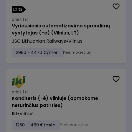
prieš 1 d.
Vyriausiasis automatizavimo sprendimų
vystytojas (-a) (Vilnius, LT)
JSC Lithuanian Railways
Vilnius
2980 - 4470 €/mėn.
Prieš mokesčius
prieš 1 d.
Konditeris (-ė) Vilniuje (apmokome
neturinčius patirties)
IKI
Vilnius
1260 - 1460 €/mėn.
Prieš mokesčius