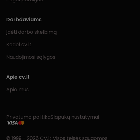
Darbdaviams
Įdėti darbo skelbimą
Kodėl cv.lt
Naudojimosi sąlygos
Apie cv.lt
Apie mus
Privatumo politika
Slapukų nustatymai
© 1999 - 2026 CV.lt Visos teisės saugomos