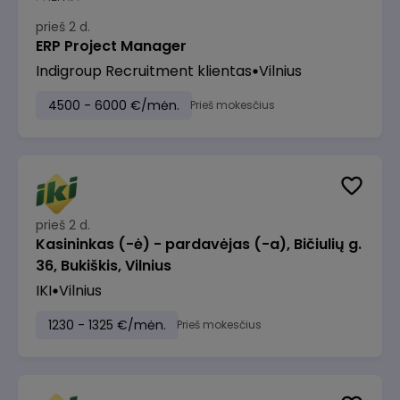
prieš 2 d.
ERP Project Manager
Indigroup Recruitment klientas
Vilnius
4500 - 6000 €/mėn.
Prieš mokesčius
prieš 2 d.
Kasininkas (-ė) - pardavėjas (-a), Bičiulių g.
36, Bukiškis, Vilnius
IKI
Vilnius
1230 - 1325 €/mėn.
Prieš mokesčius