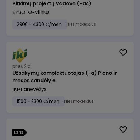
Pirkimų projektų vadovė (-as)
EPSO-G
Vilnius
2900 - 4300 €/mėn.
Prieš mokesčius
prieš 2 d.
Užsakymų komplektuotojas (-a) Pieno ir
mėsos sandėlyje
IKI
Panevėžys
1500 - 2300 €/mėn.
Prieš mokesčius