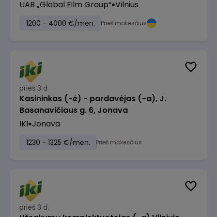
UAB „Global Film Group“
Vilnius
1200 - 4000 €/mėn.
Prieš mokesčius
prieš 3 d.
Kasininkas (-ė) - pardavėjas (-a), J.
Basanavičiaus g. 6, Jonava
IKI
Jonava
1230 - 1325 €/mėn.
Prieš mokesčius
prieš 3 d.