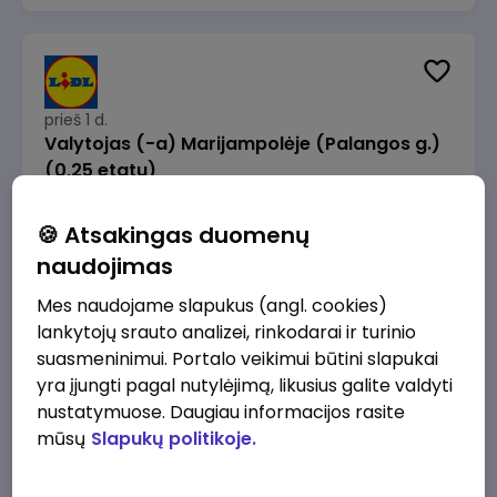
prieš 1 d.
Valytojas (-a) Marijampolėje (Palangos g.)
(0,25 etatu)
Lidl Lietuva, UAB
Marijampolė
🍪 Atsakingas duomenų
289 - 337 €/mėn.
Prieš mokesčius
naudojimas
Mes naudojame slapukus (angl. cookies)
lankytojų srauto analizei, rinkodarai ir turinio
suasmeninimui. Portalo veikimui būtini slapukai
yra įjungti pagal nutylėjimą, likusius galite valdyti
prieš 1 d.
nustatymuose. Daugiau informacijos rasite
Talent Development Project Manager (fixed
mūsų
Slapukų politikoje.
term - 1.5 years)
Lidl Lietuva, UAB
Vilnius