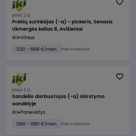
prieš 2 d.
Prekių surinkėjas (-a) - pickeris, Senasis
Ukmergės kelias 8, Avižieniai
IKI
Vilnius
1230 - 1968 €/mėn.
Prieš mokesčius
prieš 2 d.
Sandėlio darbuotojas (-a) skirstymo
sandėlyje
IKI
Panevėžys
1280 - 1380 €/mėn.
Prieš mokesčius