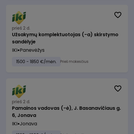
prieš 2 d.
Užsakymų komplektuotojas (-a) skirstymo
sandėlyje
IKI
Panevėžys
1500 - 1850 €/mėn.
Prieš mokesčius
prieš 2 d.
Pamainos vadovas (-ė), J. Basanavičiaus g.
6, Jonava
IKI
Jonava