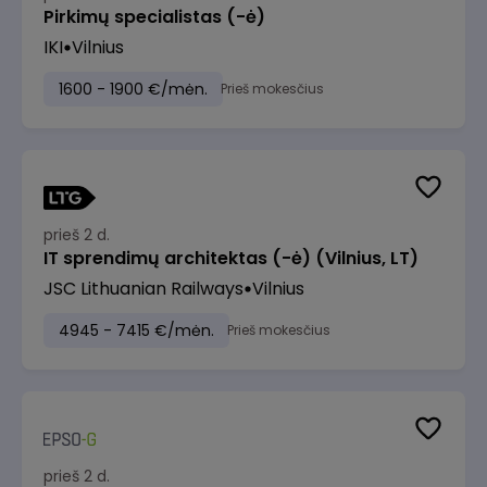
Pirkimų specialistas (-ė)
IKI
Vilnius
1600 - 1900 €/mėn.
Prieš mokesčius
prieš 2 d.
IT sprendimų architektas (-ė) (Vilnius, LT)
JSC Lithuanian Railways
Vilnius
4945 - 7415 €/mėn.
Prieš mokesčius
prieš 2 d.