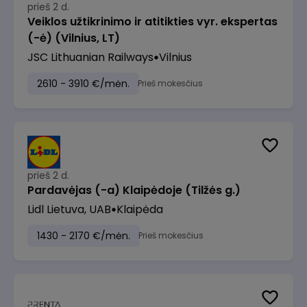
prieš 2 d.
Veiklos užtikrinimo ir atitikties vyr. ekspertas
(-ė) (Vilnius, LT)
JSC Lithuanian Railways
Vilnius
2610 - 3910 €/mėn.
Prieš mokesčius
prieš 2 d.
Pardavėjas (-a) Klaipėdoje (Tilžės g.)
Lidl Lietuva, UAB
Klaipėda
1430 - 2170 €/mėn.
Prieš mokesčius