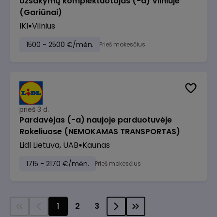
Užsakymų komplektuotojas (-a) Vilniuje
(Gariūnai)
IKI
Vilnius
1500 - 2500 €/mėn.
Prieš mokesčius
prieš 3 d.
Pardavėjas (-a) naujoje parduotuvėje
Rokeliuose (NEMOKAMAS TRANSPORTAS)
Lidl Lietuva, UAB
Kaunas
1715 - 2170 €/mėn.
Prieš mokesčius
1
2
3