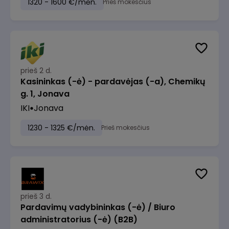
1320 - 1600 €/mėn.
Prieš mokesčius
prieš 2 d.
Kasininkas (-ė) - pardavėjas (-a), Chemikų
g. 1, Jonava
IKI
Jonava
1230 - 1325 €/mėn.
Prieš mokesčius
prieš 3 d.
Pardavimų vadybininkas (-ė) / Biuro
administratorius (-ė) (B2B)