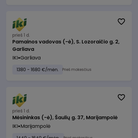
prieš 1 d.
Pamainos vadovas (-ė), S. Lozoraičio g. 2,
Garliava
IKI
Garliava
1380 - 1680 €/mėn.
Prieš mokesčius
prieš 1 d.
Mėsininkas (-ė), Šaulių g. 37, Marijampolė
IKI
Marijampolė
Prieš mokesčius