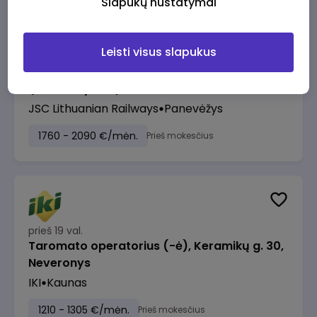
Slapukų nustatymai
Leisti visus slapukus
prieš 18 val.
Manevrų operatorius (-ė) (Panevėžys)
(Panevėžys, LT)
JSC Lithuanian Railways
Panevėžys
1760 - 2090 €/mėn.
Prieš mokesčius
prieš 19 val.
Taromato operatorius (-ė), Keramikų g. 30,
Neveronys
IKI
Kaunas
1210 - 1305 €/mėn.
Prieš mokesčius