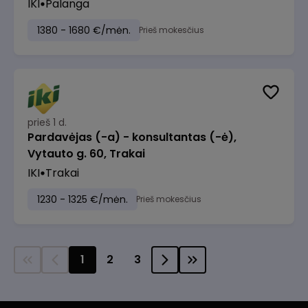
IKI
Palanga
1380 - 1680 €/mėn.
Prieš mokesčius
prieš 1 d.
Pardavėjas (-a) - konsultantas (-ė),
Vytauto g. 60, Trakai
IKI
Trakai
1230 - 1325 €/mėn.
Prieš mokesčius
1
2
3