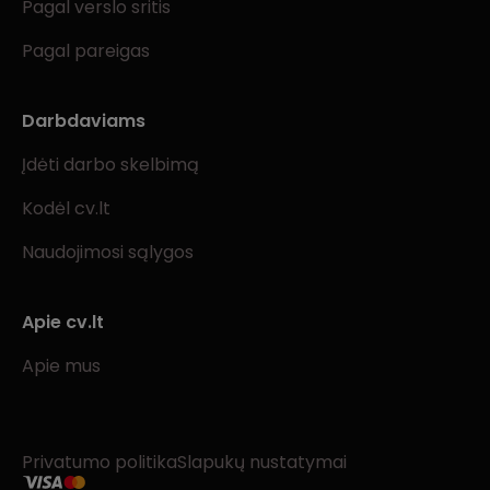
Pagal verslo sritis
Pagal pareigas
Darbdaviams
Įdėti darbo skelbimą
Kodėl cv.lt
Naudojimosi sąlygos
Apie cv.lt
Apie mus
Privatumo politika
Slapukų nustatymai