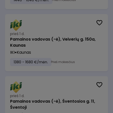
1440 - 1640 €/mėn.
prieš 1 d.
Pamainos vadovas (-ė), Veiverių g. 150a,
Kaunas
IKI
Kaunas
1380 - 1680 €/mėn.
Prieš mokesčius
prieš 1 d.
Pamainos vadovas (-ė), Šventosios g. 11,
Šventoji