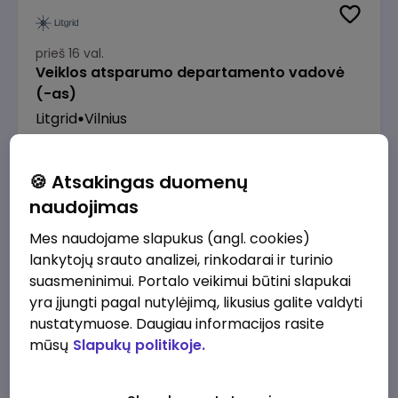
prieš 16 val.
Veiklos atsparumo departamento vadovė
(-as)
Litgrid
Vilnius
7500 - 9600 €/mėn.
Prieš mokesčius
🍪 Atsakingas duomenų
naudojimas
Mes naudojame slapukus (angl. cookies)
lankytojų srauto analizei, rinkodarai ir turinio
prieš 18 val.
suasmeninimui. Portalo veikimui būtini slapukai
Enterprise Risk Manager (Vilnius, LT)
yra įjungti pagal nutylėjimą, likusius galite valdyti
JSC Lithuanian Railways
Vilnius
nustatymuose. Daugiau informacijos rasite
mūsų
Slapukų politikoje.
3200 - 4800 €/mėn.
Prieš mokesčius