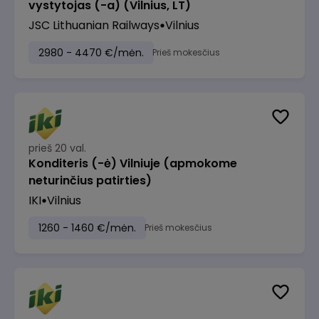
vystytojas (-a) (Vilnius, LT)
JSC Lithuanian Railways
Vilnius
2980 - 4470 €/mėn.
Prieš mokesčius
prieš 20 val.
Konditeris (-ė) Vilniuje (apmokome
neturinčius patirties)
IKI
Vilnius
1260 - 1460 €/mėn.
Prieš mokesčius